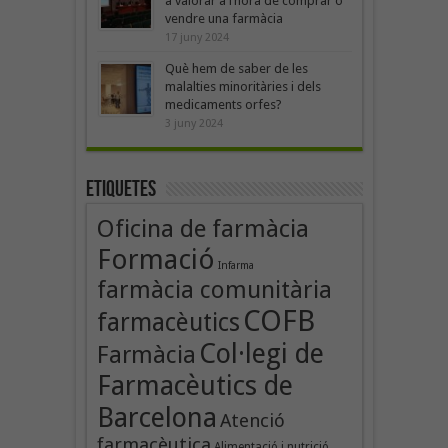
a valorar a l’hora de comprar o
vendre una farmàcia
17 juny 2024
Què hem de saber de les
malalties minoritàries i dels
medicaments orfes?
3 juny 2024
Etiquetes
Oficina de farmàcia
Formació
Infarma
farmàcia comunitària
COFB
farmacèutics
Col·legi de
Farmàcia
Farmacèutics de
Barcelona
Atenció
farmacèutica
Alimentació i nutrició