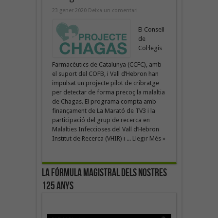
23 gener 2020
Deixa un comentari
El Consell
de
Col·legis
Farmacèutics de Catalunya (CCFC), amb
el suport del COFB, i Vall d’Hebron han
impulsat un projecte pilot de cribratge
per detectar de forma precoç la malaltia
de Chagas. El programa compta amb
finançament de La Marató de TV3 i la
participació del grup de recerca en
Malalties Infeccioses del Vall d’Hebron
Institut de Recerca (VHIR) i ...
Llegir Més »
La fórmula magistral dels nostres
125 anys