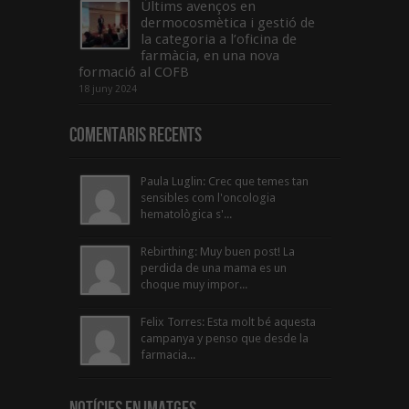
Últims avenços en
dermocosmètica i gestió de
la categoria a l’oficina de
farmàcia, en una nova
formació al COFB
18 juny 2024
Comentaris Recents
Paula Luglin: Crec que temes tan
sensibles com l'oncologia
hematològica s'...
Rebirthing: Muy buen post! La
perdida de una mama es un
choque muy impor...
Felix Torres: Esta molt bé aquesta
campanya y penso que desde la
farmacia...