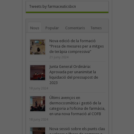
Tweets by farmaceuticsbcn
Nous
Popular
Comentaris
Temes
Nova edició de la formació
“Presa de mesures per a mitges
de teràpia compressiva”
21 juny 2024
Junta General Ordinària:
Aprovada per unanimitat la
liquidació del pressupost de
2023
18 juny 2024
Últims avenços en
dermocosmètica i gestió de la
categoria a l’oficina de farmàcia,
en una nova formació al COFB
18 juny 2024
Nova sessió sobre els punts clau