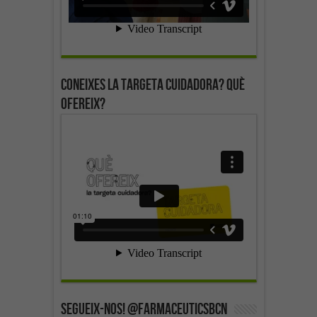
Coneixes la targeta cuidadora? Què
ofereix?
SEGUEIX-NOS! @farmaceuticsbcn