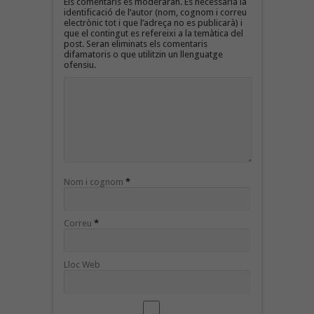
Els comentaris es moderaran. És necessària la
identificació de l’autor (nom, cognom i correu
electrònic tot i que l’adreça no es publicarà) i
que el contingut es refereixi a la temàtica del
post. Seran eliminats els comentaris
difamatoris o que utilitzin un llenguatge
ofensiu.
Nom i cognom
*
Correu
*
Lloc Web