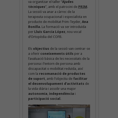
va organitzar el taller “
Ajudes
tècniques
”, amb el patrocini de
PRIM
.
La sessió va anar a càrrec de la
terapeuta ocupacional i especialista en
producte de mobilitat Prim-Teyder,
Ana
Bonilla
. La formació va ser introduïda
per
Lluís García López
, nou vocal
d’Ortopèdia del COFB.
Els
objectius
de la sessió van centrar-se
a oferir
coneixements útils
per a
l’avaluació bàsica de les necessitats de la
persona i l’entorn de persona amb
discapacitat o mobilitat reduïda, així
com la
recomanació de productes
de suport
, amb l’objectiu de
facilitar
el desenvolupament d’activitats
de
la vida diària i assolir una major
autonomia
,
independència
i
participació social
.