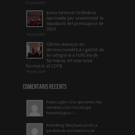
21 juny 2024
Junta General Ordinària:
Aprovada per unanimitat la
liquidació del pressupost de
2023
18 juny 2024
Últims avenços en
dermocosmètica i gestió de
la categoria a l’oficina de
farmàcia, en una nova
formació al COFB
18 juny 2024
Comentaris Recents
Paula Luglin: Crec que temes tan
sensibles com l'oncologia
hematològica s'...
Rebirthing: Muy buen post! La
perdida de una mama es un