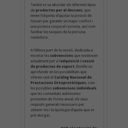
També es va abordar els diferents tipus
de
productes per al descans
, que
tenen l’objectiu d’ajustar la posició de
l’usuari per garantir un major confort i
una postura corporal correcta, així com
facilitar les tasques de la persona
cuidadora.
A l’última part de la sessió, dedicada a
mostrar les
subvencions
que existeixen
actualment per a l’
adquisició i cessió
de productes de suport
, Bonilla va
aprofundir en les possibilitats que
ofereix tant el
Catàleg Nacional de
Prestacions Ortoprotètiques
, com
les possibles
subvencions individuals
que les comunitats autònomes
presenten de forma anual, els seus
requisits generals necessaris per
obtenir-les i la tipologia d’ajuda que es
pot atorgar.