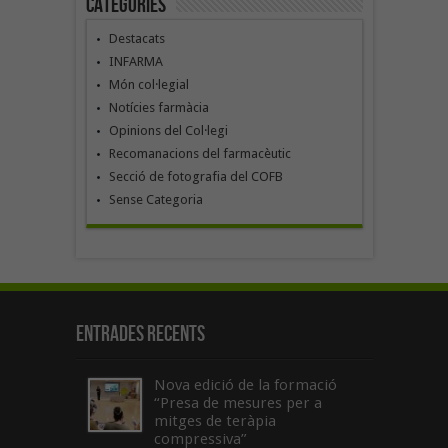
Categories
Destacats
INFARMA
Món col·legial
Notícies farmàcia
Opinions del Col·legi
Recomanacions del farmacèutic
Secció de fotografia del COFB
Sense Categoria
Entrades recents
Nova edició de la formació
“Presa de mesures per a
mitges de teràpia
compressiva”