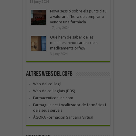
18 juny 2024
Nova sessió sobre els punts clau
a valorar a l’hora de comprar o
vendre una farmàcia
17 juny 2024
Què hem de saber de les
malalties minoritàries i dels
medicaments orfes?
3 juny 2024
Altres webs del COFB
Web del col·legi
Web de col·legiats (BBS)
Farmaceuticonline.com
Farmaguia.net Localitzador de farmàcies i
dels seus serveis
ÁGORA Formación Santiaria Virtual