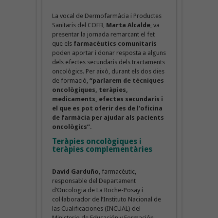
La vocal de Dermofarmàcia i Productes
Sanitaris del COFB,
Marta Alcalde
, va
presentar la jornada remarcant el fet
que els
farmacèutics comunitaris
poden aportar i donar resposta a alguns
dels efectes secundaris dels tractaments
oncològics. Per això, durant els dos dies
de formació,
“parlarem de tècniques
oncològiques, teràpies,
medicaments, efectes secundaris i
el que es pot oferir des de l’oficina
de farmàcia per ajudar als pacients
oncològics”
.
Teràpies oncològiques i
teràpies complementàries
David Garduño
, farmacèutic,
responsable del Departament
d’Oncologia de La Roche-Posay i
col·laborador de l’Instituto Nacional de
las Cualificaciones (INCUAL) del
Ministerio de Educación y Formación