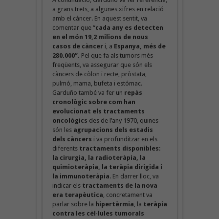
a grans trets, a algunes xifres en relació
amb el càncer. En aquest sentit, va
comentar que “
cada any es detecten
en el món 19,2 milions de nous
casos de càncer
i, a
Espanya, més de
280.000”.
Pel que fa als tumors més
freqüents, va assegurar que són els
càncers de còlon i recte, pròstata,
pulmó, mama, bufeta i estómac.
Garduño també va fer un
repàs
cronològic sobre com han
evolucionat els tractaments
oncològics
des de l’any 1970, quines
són les
agrupacions dels estadis
dels càncers
i va profunditzar en els
diferents
tractaments disponibles
:
la cirurgia, la radioteràpia, la
quimioteràpia, la teràpia dirigida i
la immunoteràpia
. En darrer lloc, va
indicar els
tractaments de la nova
era terapèutica
, concretament va
parlar sobre la
hipertèrmia
, la
teràpia
contra les cèl·lules tumorals