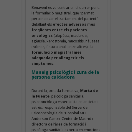
Benavent es va centrar en el darrer punt,
la formulació magistral, que “permet
personalitzar el tractament del pacient”
detallant els
efectes adversos més
freqüents entre els pacients
oncològics
(alopècia, madarosi,
agèusia, xerostomia, mucositis, nàusees
i vòmits, fissura anal, entre altres) i la
formulació magistral més
adequada per alleugerir els
símptomes
.
Maneig psicològic i cura de la
persona cuidadora
Durant la jornada formativa,
Marta de
la Fuente
, psicòloga sanitària,
psicooncòloga especialista en ansietat i
estrès, responsable del Servei de
Psicooncologia de l’Hospital MD
Anderson Cancer Center de Madrid i
directora de l’àrea de formació i
psicòloga sanitària experta en emocions