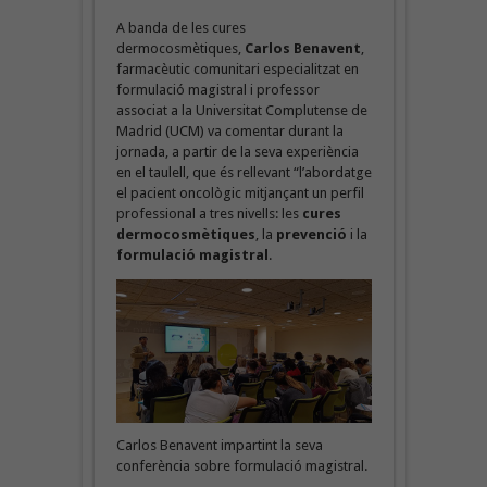
A banda de les cures
dermocosmètiques,
Carlos Benavent
,
farmacèutic comunitari especialitzat en
formulació magistral i professor
associat a la Universitat Complutense de
Madrid (UCM) va comentar durant la
jornada, a partir de la seva experiència
en el taulell, que és rellevant “l’abordatge
el pacient oncològic mitjançant un perfil
professional a tres nivells: les
cures
dermocosmètiques
, la
prevenció
i la
formulació magistral
.
Carlos Benavent impartint la seva
conferència sobre formulació magistral.