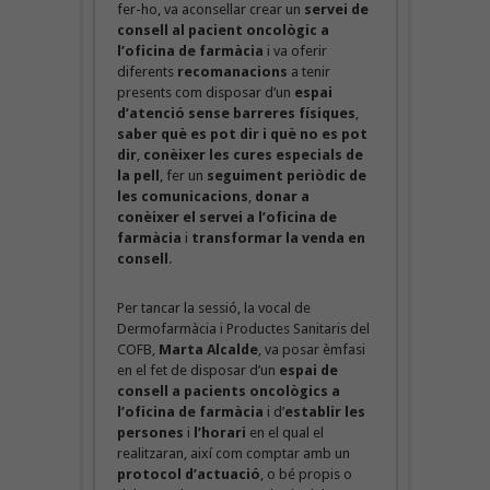
fer-ho, va aconsellar crear un
servei de
consell al pacient oncològic a
l’oficina de farmàcia
i va oferir
diferents
recomanacions
a tenir
presents com disposar d’un
espai
d’atenció sense barreres físiques
,
saber què es pot dir i què no es pot
dir
,
conèixer les cures especials de
la pell
, fer un
seguiment periòdic de
les comunicacions
,
donar a
conèixer el servei a l’oficina de
farmàcia
i
transformar la venda en
consell
.
Per tancar la sessió, la vocal de
Dermofarmàcia i Productes Sanitaris del
COFB,
Marta Alcalde
, va posar èmfasi
en el fet de disposar d’un
espai de
consell a pacients oncològics a
l’oficina de farmàcia
i d’
establir les
persones
i
l’horari
en el qual el
realitzaran, així com comptar amb un
protocol d’actuació
, o bé propis o