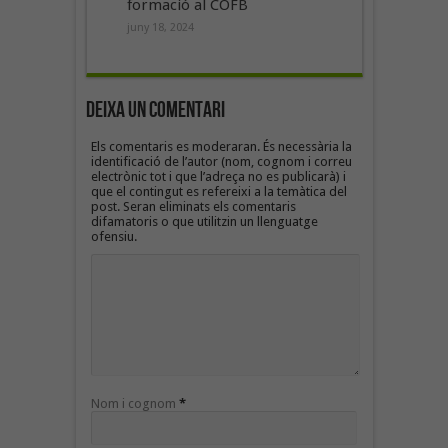
formació al COFB
juny 18, 2024
Deixa un Comentari
Els comentaris es moderaran. És necessària la
identificació de l’autor (nom, cognom i correu
electrònic tot i que l’adreça no es publicarà) i
que el contingut es refereixi a la temàtica del
post. Seran eliminats els comentaris
difamatoris o que utilitzin un llenguatge
ofensiu.
Nom i cognom
*