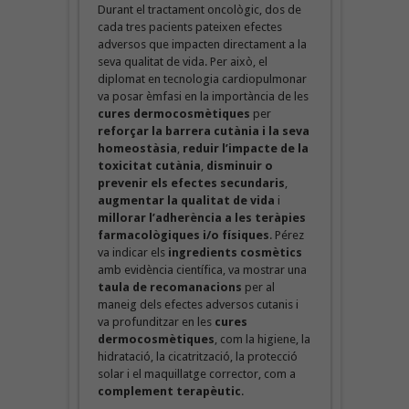
Durant el tractament oncològic, dos de
cada tres pacients pateixen efectes
adversos que impacten directament a la
seva qualitat de vida. Per això, el
diplomat en tecnologia cardiopulmonar
va posar èmfasi en la importància de les
cures dermocosmètiques
per
reforçar la barrera cutània i la seva
homeostàsia
,
reduir l’impacte de la
toxicitat cutània
,
disminuir o
prevenir els efectes secundaris
,
augmentar la qualitat de vida
i
millorar l’adherència a les teràpies
farmacològiques i/o físiques
. Pérez
va indicar els
ingredients cosmètics
amb evidència científica, va mostrar una
taula de recomanacions
per al
maneig dels efectes adversos cutanis i
va profunditzar en les
cures
dermocosmètiques
, com la higiene, la
hidratació, la cicatrització, la protecció
solar i el maquillatge corrector, com a
complement terapèutic
.