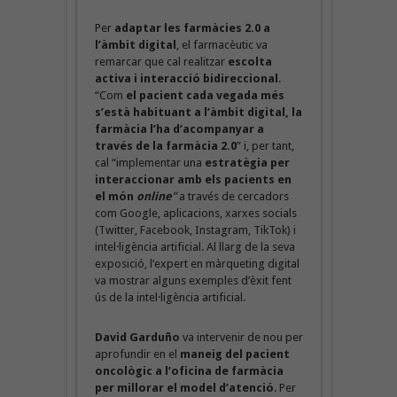
Per
adaptar les farmàcies 2.0 a
l’àmbit digital
, el farmacèutic va
remarcar que cal realitzar
escolta
activa i interacció bidireccional
.
“Com
el pacient cada vegada més
s’està habituant a l’àmbit digital, la
farmàcia l’ha d’acompanyar a
través de la farmàcia 2.0
” i, per tant,
cal “implementar una
estratègia per
interaccionar amb els pacients en
el món
online
”
a través de cercadors
com Google, aplicacions, xarxes socials
(Twitter, Facebook, Instagram, TikTok) i
intel·ligència artificial. Al llarg de la seva
exposició, l’expert en màrqueting digital
va mostrar alguns exemples d’èxit fent
ús de la intel·ligència artificial.
David Garduño
va intervenir de nou per
aprofundir en el
maneig del pacient
oncològic a l’oficina de farmàcia
per millorar el model d’atenció
. Per