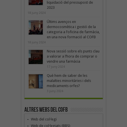
liquidació del pressupost de
2023
18 juny 2024
Últims avenços en
dermocosmètica i gestió de la
categoria a l’oficina de farmàcia,
en una nova formació al COFB
18 juny 2024
Nova sessió sobre els punts clau
a valorar a l’hora de comprar o
vendre una farmàcia
17 juny 2024
Què hem de saber de les
malalties minoritàries i dels
medicaments orfes?
3 juny 2024
Altres webs del COFB
Web del col·legi
Web de col·legiats (BBS)