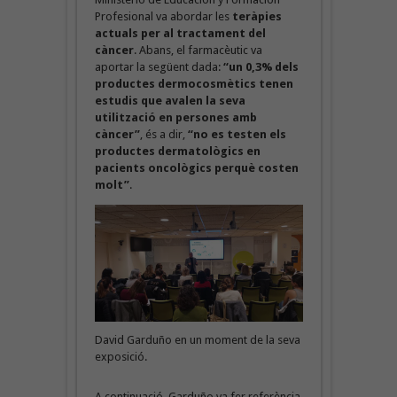
Profesional va abordar les
teràpies
actuals per al tractament del
càncer
. Abans, el farmacèutic va
aportar la següent dada:
“un 0,3% dels
productes dermocosmètics tenen
estudis que avalen la seva
utilització en persones amb
càncer”
, és a dir,
“no es testen els
productes dermatològics en
pacients oncològics perquè costen
molt”
.
David Garduño en un moment de la seva
exposició.
A continuació, Garduño va fer referència,