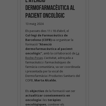
l’atenció
dermofarmacèutica al
pacient oncològic
13 maig 2024
Els passats dies 11 i 18 d’abril, el
Col·legi de Farmacèutics de
Barcelona (COFB)
va organitzar la
formació
“Atenció
dermofarmacèutica al pacient
oncològic”
, amb la col·laboració de
La
Roche-Posay
. L’activitat, adreçada a
farmacèutics i farmacèutiques de
farmàcia comunitària, va ser coordinada
i presentada per la vocal de
Dermofarmàcia i Productes Sanitaris del
COFB,
Marta Alcalde.
Els
objectius
de la formació van ser
actualitzar coneixements en
oncologia
i les
teràpies
oncològiques
, conèixer els