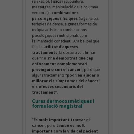
relaxació),
físics
(acupuntura,
massatges, manipulació de la columna
vertebral) i
combinacions
psicològiques i físiques
(ioga, taitxí,
teràpies de dansa, algunes formes de
teràpia artística o combinacions
psicològiques i nutricionals com
l’alimentació conscient). Ara bé, pel que
fa a la
utilitat d’aquests
tractaments
, la doctora va afirmar
que
“no s’ha demostrat que cap
enfocament complementari
previngui o curi el càncer
”, però que
alguns tractaments “
podrien ajudar o
millorar els símptomes del càncer i
els efectes secundaris del
tractament
”.
Cures dermocosmètiques i
formulació magistral
“
És molt important tractar el
càncer
, però
també és molt
important com la vida del pacient