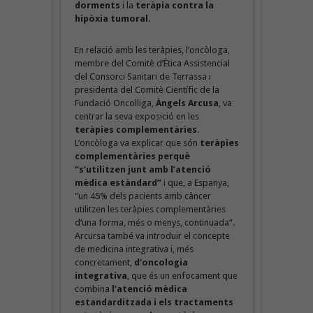
dorments
i la
teràpia contra la
hipòxia tumoral
.
En relació amb les teràpies, l’oncòloga,
membre del Comitè d’Ètica Assistencial
del Consorci Sanitari de Terrassa i
presidenta del Comitè Científic de la
Fundació Oncolliga,
Àngels Arcusa
, va
centrar la seva exposició en les
teràpies complementàries
.
L’oncòloga va explicar que són
teràpies
complementàries perquè
“s’utilitzen junt amb l’atenció
mèdica estàndard”
i que, a Espanya,
“un 45% dels pacients amb càncer
utilitzen les teràpies complementàries
d’una forma, més o menys, continuada”.
Arcursa també va introduir el concepte
de medicina integrativa i, més
concretament,
d’oncologia
integrativa
, que és un enfocament que
combina
l’atenció mèdica
estandarditzada i els tractaments