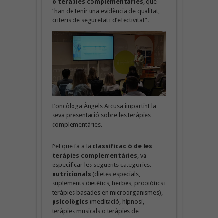
o teràpies complementàries
, que
“han de tenir una evidència de qualitat,
criteris de seguretat i d’efectivitat”.
L’oncòloga Àngels Arcusa impartint la
seva presentació sobre les teràpies
complementàries.
Pel que fa a la
classificació de les
teràpies complementàries
, va
especificar les següents categories:
nutricionals
(dietes especials,
suplements dietètics, herbes, probiòtics i
teràpies basades en microorganismes),
psicològics
(meditació, hipnosi,
teràpies musicals o teràpies de