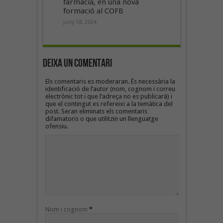
farmàcia, en una nova
formació al COFB
juny 18, 2024
Deixa un Comentari
Els comentaris es moderaran. És necessària la
identificació de l’autor (nom, cognom i correu
electrònic tot i que l’adreça no es publicarà) i
que el contingut es refereixi a la temàtica del
post. Seran eliminats els comentaris
difamatoris o que utilitzin un llenguatge
ofensiu.
Nom i cognom
*