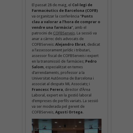
El passat 28 de maig, el
Col·legi de
Farmacèutics de Barcelona (COFB)
va organitzar la conferència “
Punts
clau a valorar a l’hora de comprar o
vendre una farmàcia
”, amb el
patrocini de
COFBServeis
. La sessió va
anar a càrrec dels advocats de
COFBServeis:
Alejandro Ebrat
, dedicat
a l’assessorament jurídic i tributari,
assessor fiscal de COFBServeis i expert
en la transmissió de farmàcies;
Pedro
Salom
, especialitzat en temes
d’arrendaments, professor a la
Universitat Autònoma de Barcelona i
associat al despatx ML Associats; i
Francesc Perera
, director d’Àrea
Laboral, expert en la gestió laboral
d’empreses de perfils variats. La sessió
va ser moderada pel gerent de
COFBServeis,
Agustí Ortega
.