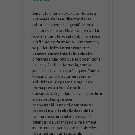
Durant l’última part de la conferència,
Francesc Perera
, director d’Àrea
Laboral i expert en la gestió laboral
d’empreses de perfils variats, va parlar
sobre la
part laboral d’obrir un local
d’oficina de farmàcia
. Primerament,
va parlar de les
consideracions
prèvies i novetats laborals
i les
diferents situacions que es poden donar
del traspàs d’una farmàcia, com la
jubilació activa o les pràctiques. També
va esmentar la
documentació a
sol·licitar
i els passos a seguir de
forma prèvia a què s’acordi la
transmissió. Seguidament, va especificar
els
aspectes que són
responsabilitat del comprador
respecte als treballadors de la
farmàcia comprada
, com són el
calendari de vacances o el reglament
intern. Per acabar, va parlar sobre les
resolucions contractuals
, fent