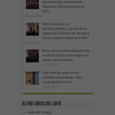
Aprovada per unanimitat la
liquidació del pressupost de
2023
18 juny 2024
Últims avenços en
dermocosmètica i gestió de la
categoria a l’oficina de farmàcia,
en una nova formació al COFB
18 juny 2024
Nova sessió sobre els punts clau
a valorar a l’hora de comprar o
vendre una farmàcia
17 juny 2024
Què hem de saber de les
malalties minoritàries i dels
medicaments orfes?
3 juny 2024
Altres webs del COFB
Web del col·legi