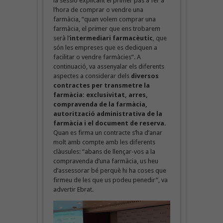
la sessió explicant el primer pas a fer a
l’hora de comprar o vendre una
farmàcia, “quan volem comprar una
farmàcia, el primer que ens trobarem
serà l’
intermediari farmacèutic
, que
són les empreses que es dediquen a
facilitar o vendre farmàcies”. A
continuació, va assenyalar els diferents
aspectes a considerar dels
diversos
contractes per transmetre la
farmàcia: exclusivitat, arres,
compravenda de la farmàcia,
autorització administrativa de la
farmàcia i el document de reserva.
Quan es firma un contracte s’ha d’anar
molt amb compte amb les diferents
clàusules: “abans de llençar-vos a la
compravenda d’una farmàcia, us heu
d’assessorar bé perquè hi ha coses que
firmeu de les que us podeu penedir”, va
advertir Ebrat.