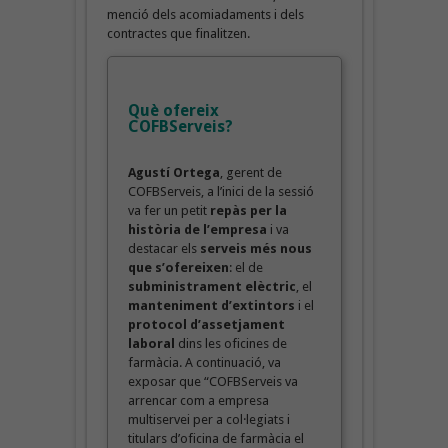
menció dels acomiadaments i dels
contractes que finalitzen.
Què ofereix
COFBServeis?
Agustí Ortega
, gerent de
COFBServeis, a l’inici de la sessió
va fer un petit
repàs per la
història de l’empresa
i va
destacar els
serveis més nous
que s’ofereixen
: el de
subministrament elèctric
, el
manteniment d’extintors
i el
protocol d’assetjament
laboral
dins les oficines de
farmàcia. A continuació, va
exposar que “COFBServeis va
arrencar com a empresa
multiservei per a col·legiats i
titulars d’oficina de farmàcia el