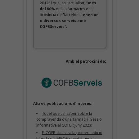
2012” i que, en l’actualitat, “
més
del 80%
de les farmàcies de la
província de Barcelona t
enen un
o diversos serveis amb
COFBServeis
“.
Amb el patrocini de:
Altres publicacions d’interès:
Tot el que cal saber sobre la
compravenda d’una farmàcia. Sessió
informativa al COFB (Juny 2023)
El COFB clausura la primera edició
híbrida del MGOF, novetat que es