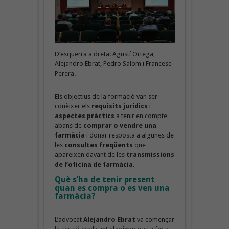
D’esquerra a dreta: Agustí Ortega,
Alejandro Ebrat, Pedro Salom i Francesc
Perera.
Els objectius de la formació van ser
conèixer els
requisits jurídics
i
aspectes pràctics
a tenir en compte
abans de
comprar o vendre una
farmàcia
i donar resposta a algunes de
les
consultes freqüents
que
apareixen davant de les
transmissions
de l’oficina de farmàcia
.
Què s’ha de tenir present
quan es compra o es ven una
farmàcia?
L’advocat
Alejandro Ebrat
va començar