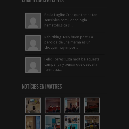
Comentaris Recents
Paula Luglin: Crec que temes tan
sensibles com l'oncologia
hematològica s'...
Rebirthing: Muy buen post! La
perdida de una mama es un
choque muy impor...
Felix Torres: Esta molt bé aquesta
campanya y penso que desde la
farmacia...
Notícies en Imatges