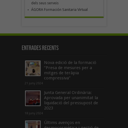
dels seus serveis
ÁGORA Formación Sanitaria Virtual
Entrades recents
Nova edició de la formació
“Presa de mesures per a
mitges de teràpia
compressiva”
21 juny 2024
Junta General Ordinària:
Aprovada per unanimitat la
liquidació del pressupost de
2023
18 juny 2024
Últims avenços en
dermocosmètica i gestió de