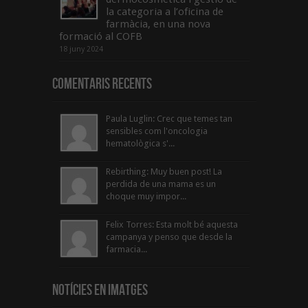
la categoria a l’oficina de
farmàcia, en una nova
formació al COFB
18 juny 2024
Comentaris Recents
Paula Luglin: Crec que temes tan
sensibles com l'oncologia
hematològica s'...
Rebirthing: Muy buen post! La
perdida de una mama es un
choque muy impor...
Felix Torres: Esta molt bé aquesta
campanya y penso que desde la
farmacia...
Notícies en Imatges