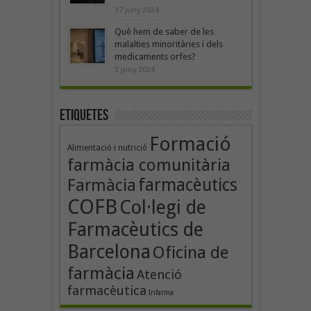
17 juny 2024
Què hem de saber de les
malalties minoritàries i dels
medicaments orfes?
3 juny 2024
Etiquetes
Formació
Alimentació i nutrició
farmàcia comunitària
farmacèutics
Farmàcia
COFB
Col·legi de
Farmacèutics de
Barcelona
Oficina de
farmàcia
Atenció
farmacèutica
Infarma