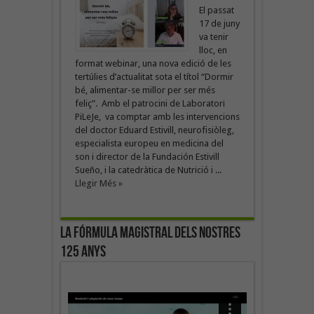
El passat
17 de juny
va tenir
lloc, en
format webinar, una nova edició de les
tertúlies d’actualitat sota el títol “Dormir
bé, alimentar-se millor per ser més
feliç”. Amb el patrocini de Laboratori
PiLeJe, va comptar amb les intervencions
del doctor Eduard Estivill, neurofisiòleg,
especialista europeu en medicina del
son i director de la Fundación Estivill
Sueño, i la catedràtica de Nutrició i ...
Llegir Més »
La fórmula magistral dels nostres
125 anys