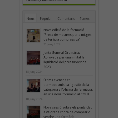
Nous
Popular
Comentaris
Temes
Nova edició de la formació
“Presa de mesures per a mitges
de teràpia compressiva”
21 juny 2024
Junta General Ordinària:
Aprovada per unanimitat la
liquidació del pressupost de
2023
18 juny 2024
Últims avenços en
dermocosmètica i gestió de la
categoria a l’oficina de farmàcia,
en una nova formació al COFB
18 juny 2024
Nova sessió sobre els punts clau
a valorar a l’hora de comprar o
vendre una farmàcia