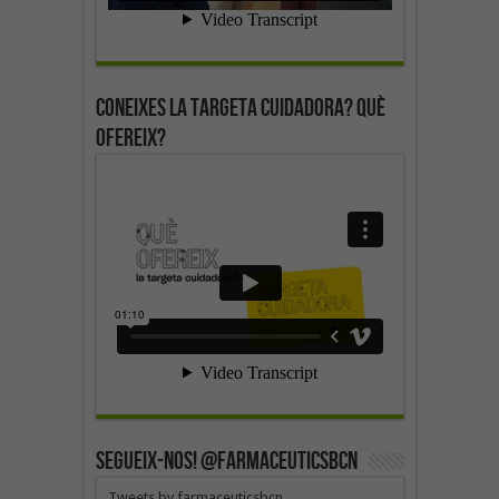
Coneixes la targeta cuidadora? Què
ofereix?
SEGUEIX-NOS! @farmaceuticsbcn
Tweets by farmaceuticsbcn