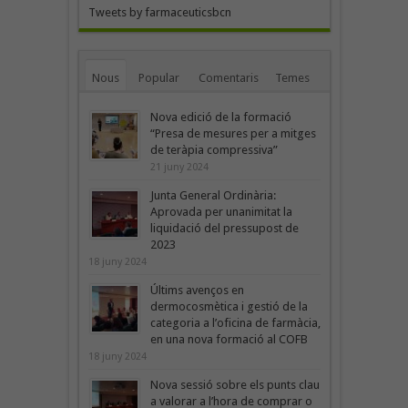
Tweets by farmaceuticsbcn
Nous
Popular
Comentaris
Temes
Nova edició de la formació
“Presa de mesures per a mitges
de teràpia compressiva”
21 juny 2024
Junta General Ordinària:
Aprovada per unanimitat la
liquidació del pressupost de
2023
18 juny 2024
Últims avenços en
dermocosmètica i gestió de la
categoria a l’oficina de farmàcia,
en una nova formació al COFB
18 juny 2024
Nova sessió sobre els punts clau
a valorar a l’hora de comprar o