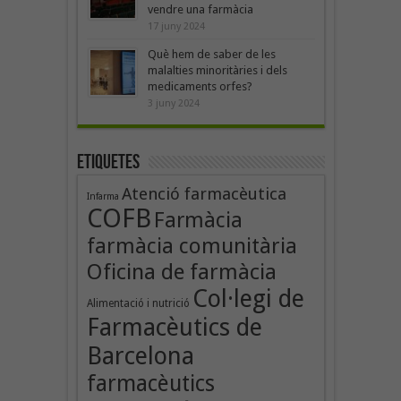
vendre una farmàcia
17 juny 2024
Què hem de saber de les
malalties minoritàries i dels
medicaments orfes?
3 juny 2024
Etiquetes
Atenció farmacèutica
Infarma
COFB
Farmàcia
farmàcia comunitària
Oficina de farmàcia
Col·legi de
Alimentació i nutrició
Farmacèutics de
Barcelona
farmacèutics