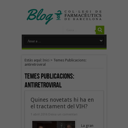
Estàs aquí:
Inici
>
Temes Publicacions:
antiretroviral
Temes Publicacions:
antiretroviral
Quines novetats hi ha en
el tractament del VIH?
1 abril 2016
Deixa un comentari
La gran