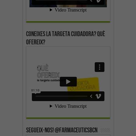
Coneixes la targeta cuidadora? Què
ofereix?
SEGUEIX-NOS! @farmaceuticsbcn