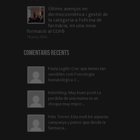
Últims avenços en
dermocosmètica i gestió de
la categoria a l’oficina de
farmàcia, en una nova
formació al COFB
18 juny 2024
Comentaris Recents
Paula Luglin: Crec que temes tan
sensibles com l'oncologia
hematològica s'...
Rebirthing: Muy buen post! La
perdida de una mama es un
choque muy impor...
Felix Torres: Esta molt bé aquesta
campanya y penso que desde la
farmacia...