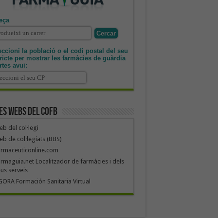
eça
ccioni la població o el codi postal del seu
tricte per mostrar les farmàcies de guàrdia
rtes avui:
es webs del COFB
b del col·legi
b de col·legiats (BBS)
armaceuticonline.com
rmaguia.net Localitzador de farmàcies i dels
us serveis
ORA Formación Sanitaria Virtual