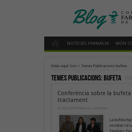
NOTÍCIES FARMÀCIA
MÓN CO
Estàs aquí:
Inici
>
Temes Publicacions: bufeta
Temes Publicacions:
bufeta
Conferència sobre la bufeta h
tractament
23 abril 2018
Deixa un comentari
La bufeta hi
societat i té 
familiars. Pe