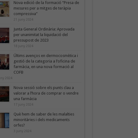
Nova edició de la formació “Presa de
mesures per a mitges de teràpia
compressiva”
21 juny 2024
Junta General Ordinària: Aprovada
per unanimitat la liquidació del
pressupost de 2023
18 juny 2024
Últims avenços en dermocosmètica i
gestió de la categoria a l’oficina de
farmàcia, en una nova formació al
COFB
uny 2024
Nova sessió sobre els punts clau a
valorar a l’hora de comprar o vendre
una farmàcia
17 juny 2024
Què hem de saber de les malalties
minoritàries i dels medicaments
orfes?
3 juny 2024