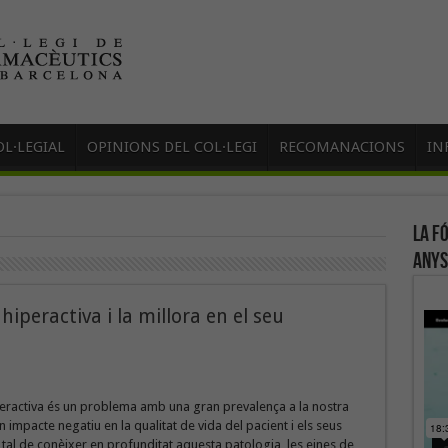
L·LEGIAL
OPINIONS DEL COL·LEGI
RECOMANACIONS
IN
La f
anys
iperactiva i la millora en el seu
peractiva és un problema amb una gran prevalença a la nostra
un impacte negatiu en la qualitat de vida del pacient i els seus
r tal de conèixer en profunditat aquesta patologia, les eines de