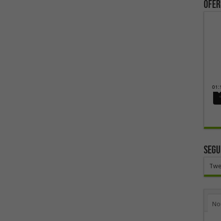
ofer
SEGU
Twe
No