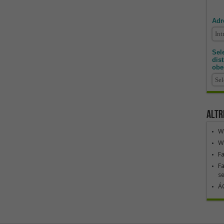
Adr
Sele
dis
obe
Altr
We
We
F
Fa
se
ÁG