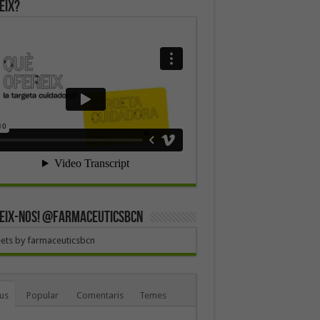
eix?
EIX-NOS! @farmaceuticsbcn
ets by farmaceuticsbcn
us
Popular
Comentaris
Temes