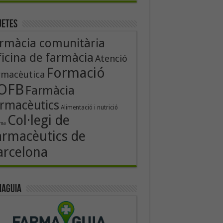
uetes
rmàcia comunitària
icina de farmàcia
Atenció
Formació
rmacèutica
OFB
Farmàcia
rmacèutics
Alimentació i nutrició
Col·legi de
rma
armacèutics de
arcelona
aguia