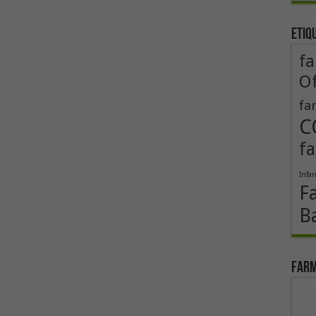
Etiq
fa
Of
fa
C
fa
Infa
F
B
Farm