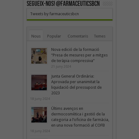
SEGUEIX-NOS! @farmaceuticsbcn
Tweets by farmaceuticsbcn
Nous
Popular
Comentaris
Temes
Nova edició de la formació
“Presa de mesures per a mitges
de teràpia compressiva”
21 juny 2024
Junta General Ordinària:
Aprovada per unanimitat la
liquidació del pressupost de
2023
18 juny 2024
Últims avenços en
dermocosmètica i gestió de la
categoria a l’oficina de farmàcia,
en una nova formació al COFB
18 juny 2024