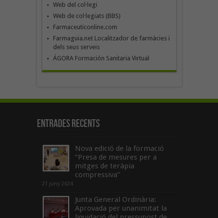
Web del col·legi
Web de col·legiats (BBS)
Farmaceuticonline.com
Farmaguia.net Localitzador de farmàcies i
dels seus serveis
ÁGORA Formación Sanitaria Virtual
Entrades recents
Nova edició de la formació
“Presa de mesures per a
mitges de teràpia
compressiva”
21 juny 2024
Junta General Ordinària:
Aprovada per unanimitat la
liquidació del pressupost de