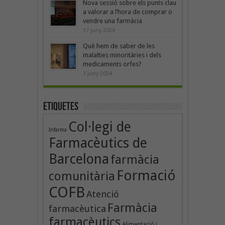
Nova sessió sobre els punts clau
a valorar a l’hora de comprar o
vendre una farmàcia
17 juny 2024
Què hem de saber de les
malalties minoritàries i dels
medicaments orfes?
3 juny 2024
Etiquetes
Col·legi de
Infarma
Farmacèutics de
Barcelona
farmàcia
Formació
comunitària
COFB
Atenció
Farmàcia
farmacèutica
farmacèutics
Alimentació i