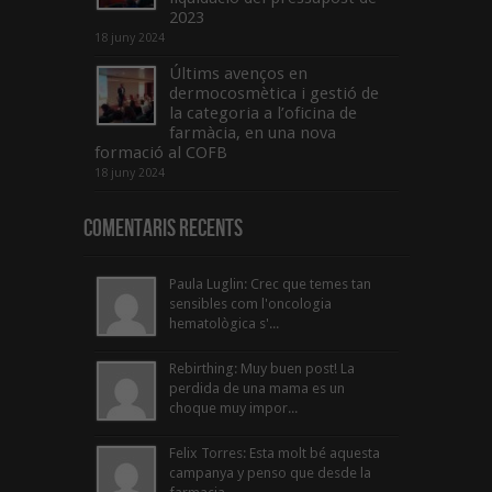
2023
18 juny 2024
Últims avenços en
dermocosmètica i gestió de
la categoria a l’oficina de
farmàcia, en una nova
formació al COFB
18 juny 2024
Comentaris Recents
Paula Luglin: Crec que temes tan
sensibles com l'oncologia
hematològica s'...
Rebirthing: Muy buen post! La
perdida de una mama es un
choque muy impor...
Felix Torres: Esta molt bé aquesta
campanya y penso que desde la