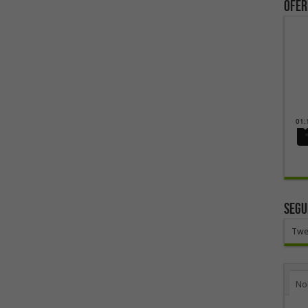
ofer
SEGU
Twe
No