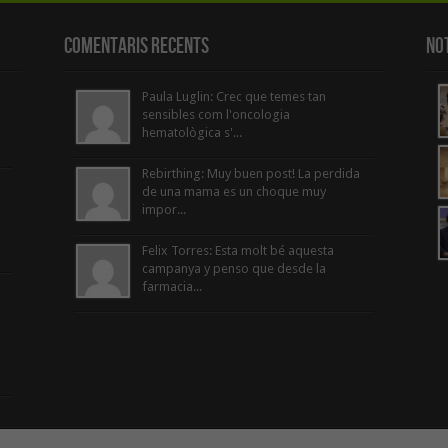
Comentaris Recents
Not
Paula Luglin: Crec que temes tan
sensibles com l'oncologia
hematològica s'...
Rebirthing: Muy buen post! La perdida
de una mama es un choque muy
impor...
Felix Torres: Esta molt bé aquesta
campanya y penso que desde la
farmacia...