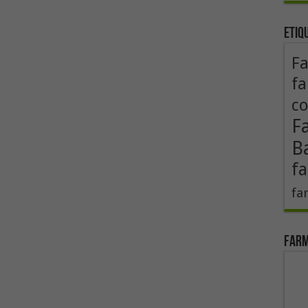
Etiq
F
fa
co
F
B
fa
fa
Farm