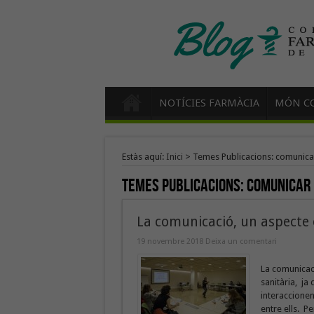
NOTÍCIES FARMÀCIA
MÓN CO
Estàs aquí:
Inici
>
Temes Publicacions: comunica
Temes Publicacions:
comunicar
La comunicació, un aspecte c
19 novembre 2018
Deixa un comentari
La comunicaci
sanitària, ja
interaccionen
entre ells. P