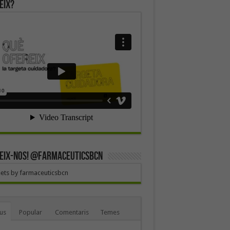
eix?
EIX-NOS! @farmaceuticsbcn
ets by farmaceuticsbcn
us
Popular
Comentaris
Temes