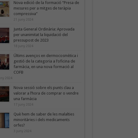
Nova edició de la formació “Presa de
mesures per a mitges de teràpia
compressiva”
21 juny 2024
Junta General Ordinària: Aprovada
per unanimitat la liquidació del
pressupost de 2023
18 juny 2024
Últims avenços en dermocosmètica i
gestió de la categoria a l’oficina de
farmàcia, en una nova formació al
COFB
uny 2024
Nova sessió sobre els punts clau a
valorar a l’hora de comprar o vendre
una farmàcia
17 juny 2024
Què hem de saber de les malalties
minoritàries i dels medicaments
orfes?
3 juny 2024