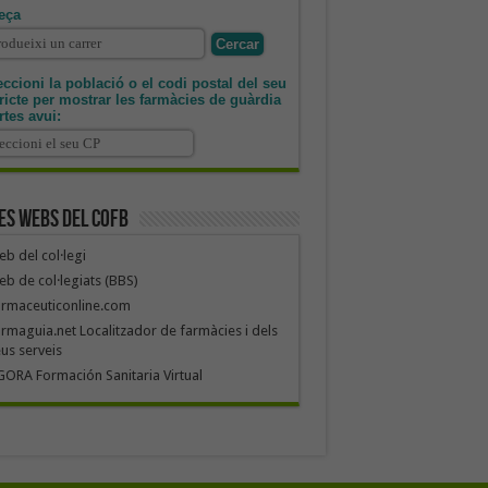
eça
ccioni la població o el codi postal del seu
tricte per mostrar les farmàcies de guàrdia
rtes avui:
es webs del COFB
b del col·legi
b de col·legiats (BBS)
armaceuticonline.com
rmaguia.net Localitzador de farmàcies i dels
us serveis
ORA Formación Sanitaria Virtual