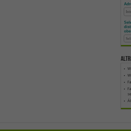
Adr
Sele
dis
obe
Altr
We
We
F
Fa
se
ÁG