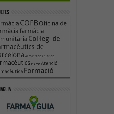
uetes
COFB
Oficina de
armàcia
rmàcia
farmàcia
Col·legi de
munitària
armacèutics de
arcelona
Alimentació i nutrició
rmacèutics
Atenció
Infarma
Formació
rmacèutica
aguia