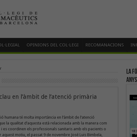
L·LEGIAL
OPINIONS DEL COL·LEGI
RECOMANACIONS
IN
r
La f
anys
lau en l’àmbit de l’atenció primària
ó humana té molta importància en l’àmbit de l’atenció
 que la qualitat d’aquesta està relacionada amb la manera com
 i es coordinen els professionals sanitaris amb els pacients o
er aquest motiu, el passat 9 de novembre José Luis Bimbela,