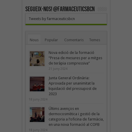
SEGUEIX-NOS! @farmaceuticsbcn
Tweets by farmaceuticsbcn
Nous
Popular
Comentaris
Temes
Nova edició de la formació
“Presa de mesures per a mitges
de teràpia compressiva”
21 juny 2024
Junta General Ordinària:
Aprovada per unanimitat la
liquidació del pressupost de
2023
18 juny 2024
Últims avenços en
dermocosmètica i gestió de la
categoria a l’oficina de farmàcia,
en una nova formació al COFB
18 juny 2024