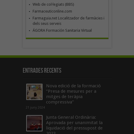
Web de col·legiats (BBS)
Farmaceuticonline.com
Farmaguia.net Localitzador de farmàcies i
dels seus serveis
ÁGORA Formación Sanitaria Virtual
Entrades recents
Nova edició de la formació
“Presa de mesures per a
mitges de teràpia
compressiva”
21 juny 2024
Junta General Ordinària:
Aprovada per unanimitat la
liquidació del pressupost de
2023