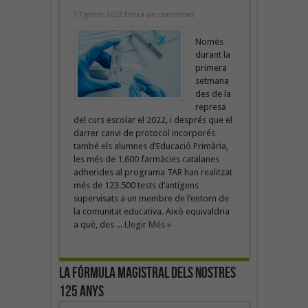
17 gener 2022
Deixa un comentari
Només
durant la
primera
setmana
des de la
represa
del curs escolar el 2022, i després que el
darrer canvi de protocol incorporés
també els alumnes d’Educació Primària,
les més de 1.600 farmàcies catalanes
adherides al programa TAR han realitzat
més de 123.500 tests d’antígens
supervisats a un membre de l’entorn de
la comunitat educativa. Això equivaldria
a què, des ...
Llegir Més »
La fórmula magistral dels nostres
125 anys