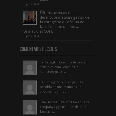
18 juny 2024
Últims avenços en
dermocosmètica i gestió de
la categoria a l’oficina de
farmàcia, en una nova
formació al COFB
18 juny 2024
Comentaris Recents
Paula Luglin: Crec que temes tan
sensibles com l'oncologia
hematològica s'...
Rebirthing: Muy buen post! La
perdida de una mama es un
choque muy impor...
Felix Torres: Esta molt bé aquesta
campanya y penso que desde la
farmacia...