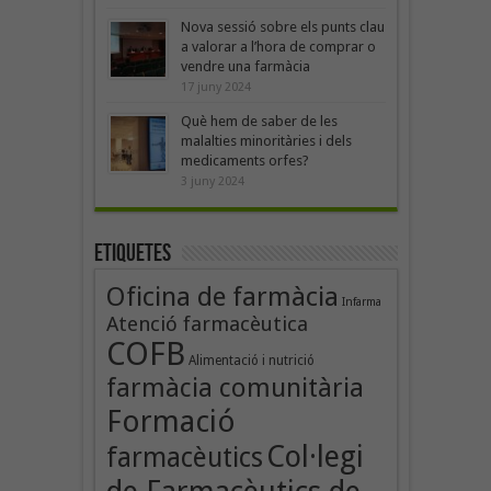
Nova sessió sobre els punts clau
a valorar a l’hora de comprar o
vendre una farmàcia
17 juny 2024
Què hem de saber de les
malalties minoritàries i dels
medicaments orfes?
3 juny 2024
Etiquetes
Oficina de farmàcia
Infarma
Atenció farmacèutica
COFB
Alimentació i nutrició
farmàcia comunitària
Formació
Col·legi
farmacèutics