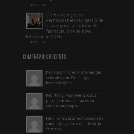
18 juny 2024
Últims avenços en
dermocosmètica i gestió de
la categoria a l’oficina de
farmàcia, en una nova
formació al COFB
18 juny 2024
Comentaris Recents
Paula Luglin: Crec que temes tan
sensibles com l'oncologia
hematològica s'...
Rebirthing: Muy buen post! La
perdida de una mama es un
choque muy impor...
Felix Torres: Esta molt bé aquesta
campanya y penso que desde la
farmacia...