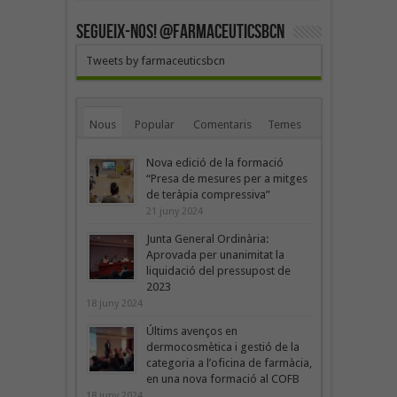
SEGUEIX-NOS! @farmaceuticsbcn
Tweets by farmaceuticsbcn
Nous
Popular
Comentaris
Temes
Nova edició de la formació
“Presa de mesures per a mitges
de teràpia compressiva”
21 juny 2024
Junta General Ordinària:
Aprovada per unanimitat la
liquidació del pressupost de
2023
18 juny 2024
Últims avenços en
dermocosmètica i gestió de la
categoria a l’oficina de farmàcia,
en una nova formació al COFB
18 juny 2024