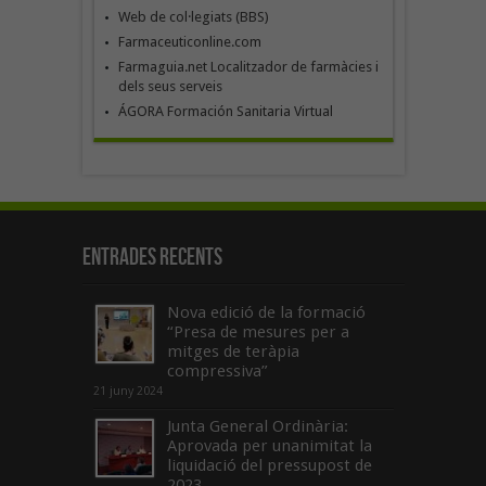
Web de col·legiats (BBS)
Farmaceuticonline.com
Farmaguia.net Localitzador de farmàcies i
dels seus serveis
ÁGORA Formación Sanitaria Virtual
Entrades recents
Nova edició de la formació
“Presa de mesures per a
mitges de teràpia
compressiva”
21 juny 2024
Junta General Ordinària:
Aprovada per unanimitat la
liquidació del pressupost de
2023