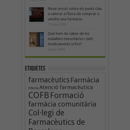
Nova sessió sobre els punts clau
a valorar a l’hora de comprar o
vendre una farmàcia
17 juny 2024
Què hem de saber de les
malalties minoritàries i dels
medicaments orfes?
3 juny 2024
Etiquetes
farmacèutics
Farmàcia
Atenció farmacèutica
Infarma
COFB
Formació
farmàcia comunitària
Col·legi de
Farmacèutics de