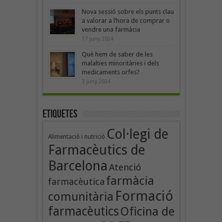
Nova sessió sobre els punts clau
a valorar a l’hora de comprar o
vendre una farmàcia
17 juny 2024
Què hem de saber de les
malalties minoritàries i dels
medicaments orfes?
3 juny 2024
Etiquetes
Col·legi de
Alimentació i nutrició
Farmacèutics de
Barcelona
Atenció
farmàcia
farmacèutica
Formació
comunitària
farmacèutics
Oficina de