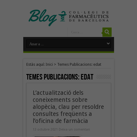
Estàs aquí:
Inici
>
Temes Publicacions: edat
Temes Publicacions:
edat
L’actualització dels
coneixements sobre
alopècia, clau per resoldre
consultes freqüents a
l’oficina de farmàcia
13 octubre 2021
Deixa un comentari