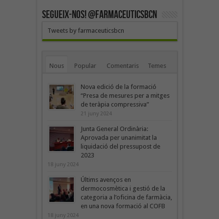
SEGUEIX-NOS! @farmaceuticsbcn
Tweets by farmaceuticsbcn
Nous
Popular
Comentaris
Temes
Nova edició de la formació
“Presa de mesures per a mitges
de teràpia compressiva”
21 juny 2024
Junta General Ordinària:
Aprovada per unanimitat la
liquidació del pressupost de
2023
18 juny 2024
Últims avenços en
dermocosmètica i gestió de la
categoria a l’oficina de farmàcia,
en una nova formació al COFB
18 juny 2024