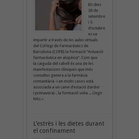
Els dies
28 de
setembre
i 5
d’octubre
es va
impartir a través de les aules virtuals
del Col·legi de Farmacèutics de
Barcelona (COFB) la formació “Actuació
farmacèutica en alopècia”. Com que
la caiguda del cabell és una de les
manifestacions clíniques que més
consultes genera a la farmàcia
comunitària -i en molts casos està
associada a un canvi d’estació (tardor
i primavera)-, la formació volia ...
Llegir
Més »
L’estrès i les dietes durant
el confinament