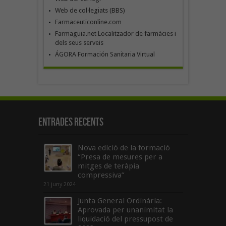
Web de col·legiats (BBS)
Farmaceuticonline.com
Farmaguia.net Localitzador de farmàcies i
dels seus serveis
ÁGORA Formación Sanitaria Virtual
Entrades recents
Nova edició de la formació
“Presa de mesures per a
mitges de teràpia
compressiva”
21 juny 2024
Junta General Ordinària:
Aprovada per unanimitat la
liquidació del pressupost de