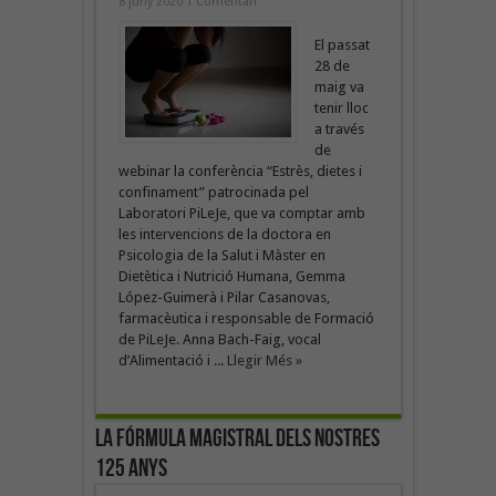
8 juny 2020
1 Comentari
El passat
28 de
maig va
tenir lloc
a través
de
webinar la conferència “Estrès, dietes i
confinament” patrocinada pel
Laboratori PiLeJe, que va comptar amb
les intervencions de la doctora en
Psicologia de la Salut i Màster en
Dietètica i Nutrició Humana, Gemma
López-Guimerà i Pilar Casanovas,
farmacèutica i responsable de Formació
de PiLeJe. Anna Bach-Faig, vocal
d’Alimentació i ...
Llegir Més »
La fórmula magistral dels nostres
125 anys