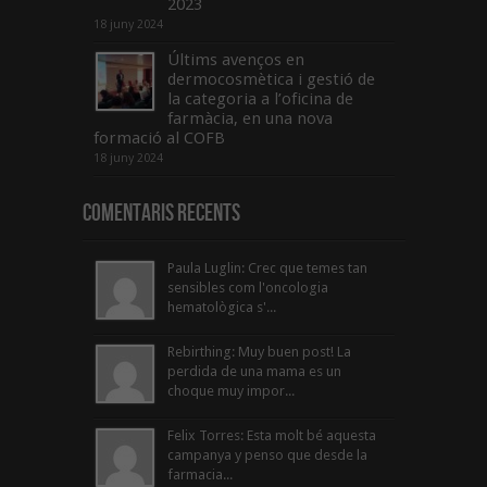
2023
18 juny 2024
Últims avenços en
dermocosmètica i gestió de
la categoria a l’oficina de
farmàcia, en una nova
formació al COFB
18 juny 2024
Comentaris Recents
Paula Luglin: Crec que temes tan
sensibles com l'oncologia
hematològica s'...
Rebirthing: Muy buen post! La
perdida de una mama es un
choque muy impor...
Felix Torres: Esta molt bé aquesta
campanya y penso que desde la
farmacia...