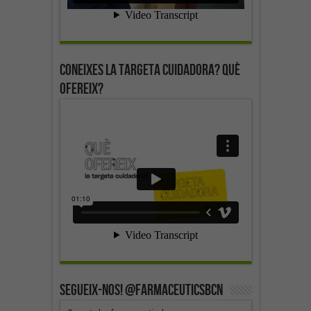
Coneixes la targeta cuidadora? Què
ofereix?
SEGUEIX-NOS! @farmaceuticsbcn