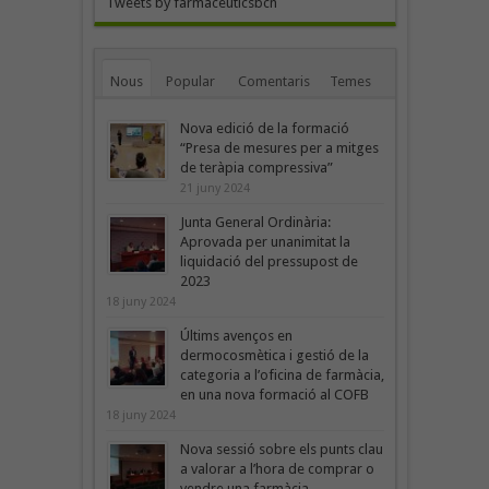
Tweets by farmaceuticsbcn
Nous
Popular
Comentaris
Temes
Nova edició de la formació
“Presa de mesures per a mitges
de teràpia compressiva”
21 juny 2024
Junta General Ordinària:
Aprovada per unanimitat la
liquidació del pressupost de
2023
18 juny 2024
Últims avenços en
dermocosmètica i gestió de la
categoria a l’oficina de farmàcia,
en una nova formació al COFB
18 juny 2024
Nova sessió sobre els punts clau
a valorar a l’hora de comprar o
vendre una farmàcia