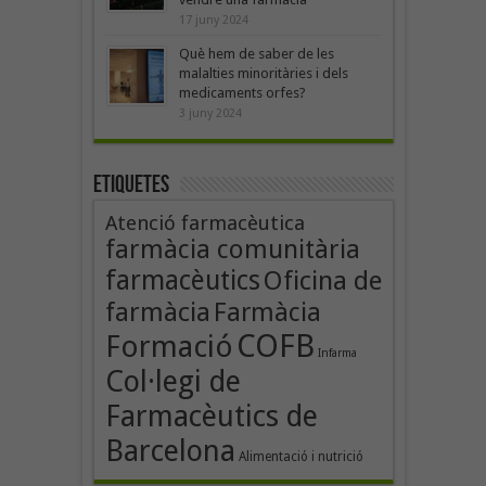
17 juny 2024
Què hem de saber de les
malalties minoritàries i dels
medicaments orfes?
3 juny 2024
Etiquetes
Atenció farmacèutica
farmàcia comunitària
farmacèutics
Oficina de
farmàcia
Farmàcia
COFB
Formació
Infarma
Col·legi de
Farmacèutics de
Barcelona
Alimentació i nutrició