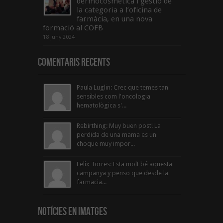
dermocosmètica i gestió de
la categoria a l’oficina de
farmàcia, en una nova
formació al COFB
18 juny 2024
Comentaris Recents
Paula Luglin: Crec que temes tan
sensibles com l'oncologia
hematològica s'...
Rebirthing: Muy buen post! La
perdida de una mama es un
choque muy impor...
Felix Torres: Esta molt bé aquesta
campanya y penso que desde la
farmacia...
Notícies en Imatges