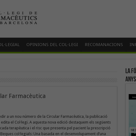
L·LEGIAL
OPINIONS DEL COL·LEGI
RECOMANACIONS
IN
La f
anys
ular Farmacèutica
edir a un nou número de la Circular Farmacèutica, la publicació
e edita el Col·legi. A aquesta nova edició destaquem els següents
cada terapèutica i el risc que presenta pel pacient la prescripció
Beques col·legials: Una basada en el desenvolupament d’una