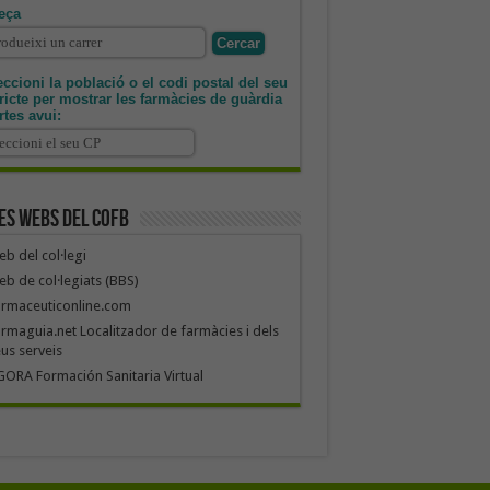
eça
ccioni la població o el codi postal del seu
tricte per mostrar les farmàcies de guàrdia
rtes avui:
es webs del COFB
b del col·legi
b de col·legiats (BBS)
armaceuticonline.com
rmaguia.net Localitzador de farmàcies i dels
us serveis
ORA Formación Sanitaria Virtual