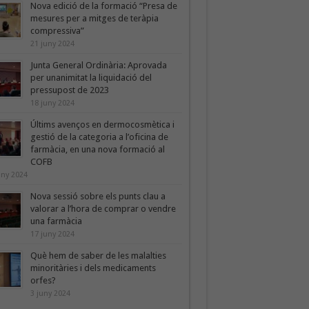
Nova edició de la formació “Presa de
mesures per a mitges de teràpia
compressiva”
21 juny 2024
Junta General Ordinària: Aprovada
per unanimitat la liquidació del
pressupost de 2023
18 juny 2024
Últims avenços en dermocosmètica i
gestió de la categoria a l’oficina de
farmàcia, en una nova formació al
COFB
uny 2024
Nova sessió sobre els punts clau a
valorar a l’hora de comprar o vendre
una farmàcia
17 juny 2024
Què hem de saber de les malalties
minoritàries i dels medicaments
orfes?
3 juny 2024