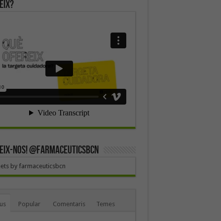
eix?
EIX-NOS! @farmaceuticsbcn
ets by farmaceuticsbcn
us
Popular
Comentaris
Temes