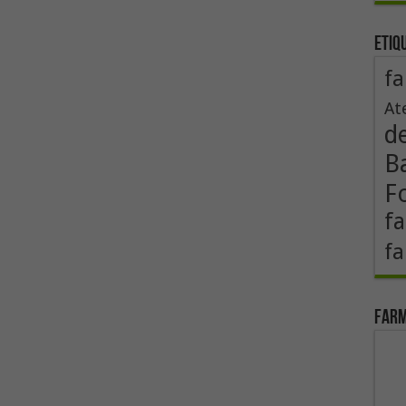
Etiq
fa
At
d
B
F
fa
fa
Farm