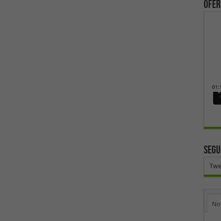
ofer
SEGU
Twe
No