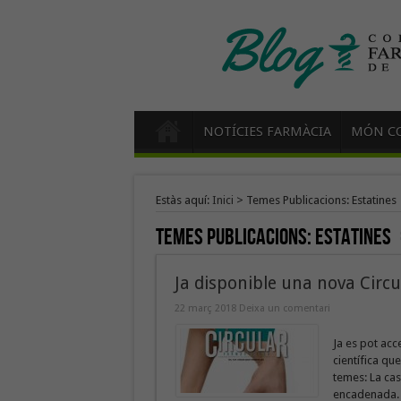
NOTÍCIES FARMÀCIA
MÓN CO
Estàs aquí:
Inici
>
Temes Publicacions: Estatines
Temes Publicacions:
Estatines
Ja disponible una nova Circ
22 març 2018
Deixa un comentari
Ja es pot acc
científica qu
temes: La cas
encadenada. 