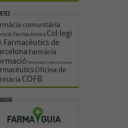
uetes
rmàcia comunitària
Col·legi
enció farmacèutica
e Farmacèutics de
arcelona
Farmàcia
ormació
Alimentació i nutrició
Infarma
rmacèutics
Oficina de
COFB
rmàcia
aguia