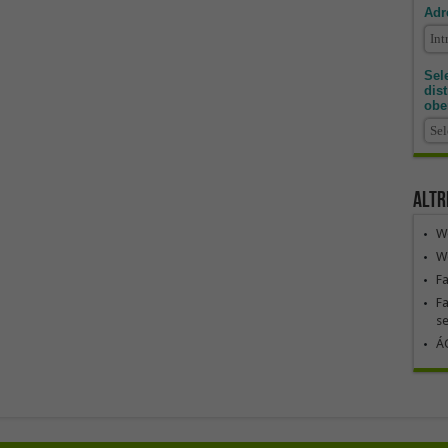
Adr
Sele
dis
obe
Altr
We
We
F
Fa
se
ÁG