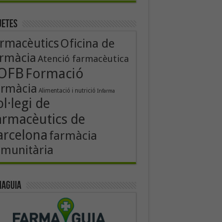
uetes
rmacèutics
Oficina de
rmàcia
Atenció farmacèutica
OFB
Formació
armàcia
Alimentació i nutrició
Infarma
l·legi de
armacèutics de
arcelona
farmàcia
munitària
aguia