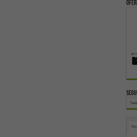
ofer
SEGU
Twe
No