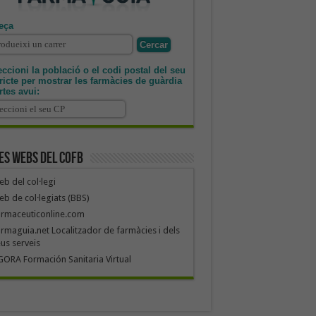
eça
ccioni la població o el codi postal del seu
tricte per mostrar les farmàcies de guàrdia
rtes avui:
es webs del COFB
b del col·legi
b de col·legiats (BBS)
armaceuticonline.com
rmaguia.net Localitzador de farmàcies i dels
us serveis
ORA Formación Sanitaria Virtual