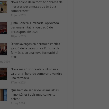
Nova edició de la formació “Presa de
mesures per a mitges de teràpia
compressiva”
21 juny 2024
Junta General Ordinària: Aprovada
per unanimitat la liquidació del
pressupost de 2023
18 juny 2024
Últims avenços en dermocosmètica i
gestió de la categoria a l’oficina de
farmàcia, en una nova formació al
COFB
uny 2024
Nova sessió sobre els punts clau a
valorar a l’hora de comprar o vendre
una farmàcia
17 juny 2024
Què hem de saber de les malalties
minoritàries i dels medicaments
orfes?
3 juny 2024