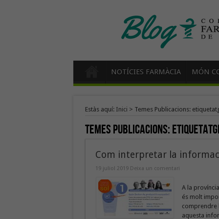
NOTÍCIES FARMÀCIA
MÓN CO
Estàs aquí:
Inici
>
Temes Publicacions: etiquetat
Temes Publicacions:
etiquetatg
Com interpretar la informaci
19 juliol 2019
Deixa un comentari
A la provínci
és molt impor
comprendre l
aquesta infor