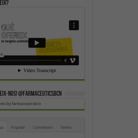
eix?
EIX-NOS! @farmaceuticsbcn
ets by farmaceuticsbcn
us
Popular
Comentaris
Temes