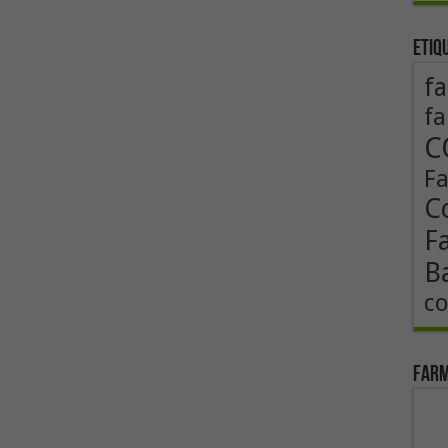
Etiq
fa
fa
C
F
Co
F
B
co
Farm