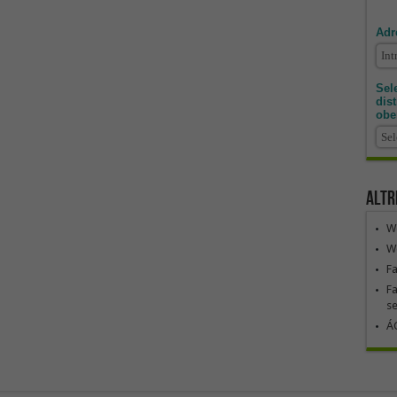
Adr
Sele
dis
obe
Altr
We
We
F
Fa
se
ÁG