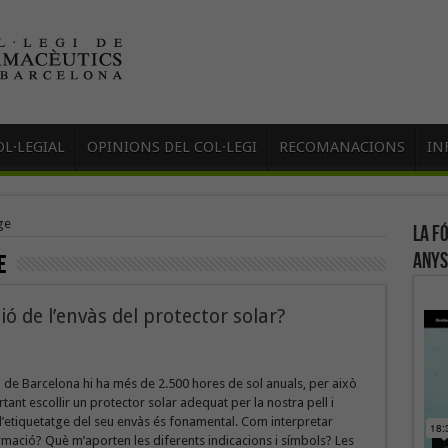
L·LEGIAL
OPINIONS DEL COL·LEGI
RECOMANACIONS
IN
ge
La f
anys
e
ó de l’envàs del protector solar?
a de Barcelona hi ha més de 2.500 hores de sol anuals, per això
tant escollir un protector solar adequat per la nostra pell i
’etiquetatge del seu envàs és fonamental. Com interpretar
mació? Què m’aporten les diferents indicacions i símbols? Les