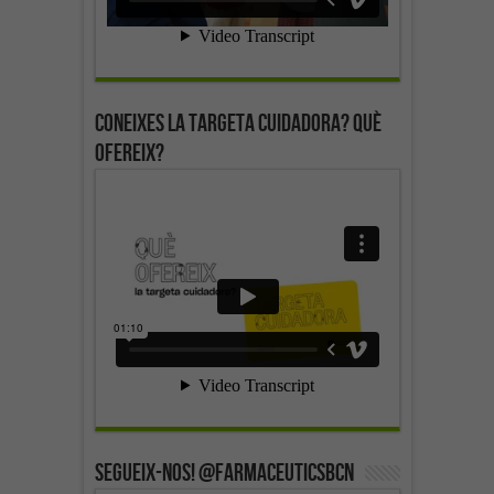
Coneixes la targeta cuidadora? Què
ofereix?
SEGUEIX-NOS! @farmaceuticsbcn