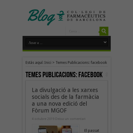
Estàs aquí:
Inici
>
Temes Publicacions: facebook
Temes Publicacions:
facebook
La divulgació a les xarxes
socials des de la farmàcia
a una nova edició del
Fòrum MGOF
4 octubre 2019
Deixa un comentari
El passat