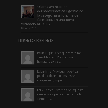
Últims avenços en
dermocosmètica i gestió de
la categoria a l’oficina de
farmàcia, en una nova
formació al COFB
18 juny 2024
Comentaris Recents
Paula Luglin: Crec que temes tan
sensibles com l'oncologia
hematològica s'...
Rebirthing: Muy buen post! La
perdida de una mama es un
choque muy impor...
Felix Torres: Esta molt bé aquesta
campanya y penso que desde la
farmacia...