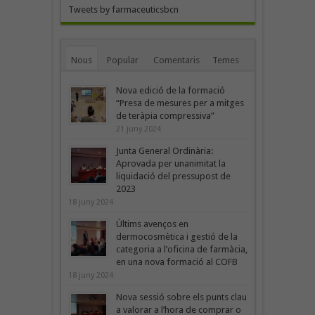
Tweets by farmaceuticsbcn
Nous
Popular
Comentaris
Temes
Nova edició de la formació
“Presa de mesures per a mitges
de teràpia compressiva”
21 juny 2024
Junta General Ordinària:
Aprovada per unanimitat la
liquidació del pressupost de
2023
18 juny 2024
Últims avenços en
dermocosmètica i gestió de la
categoria a l’oficina de farmàcia,
en una nova formació al COFB
18 juny 2024
Nova sessió sobre els punts clau
a valorar a l’hora de comprar o