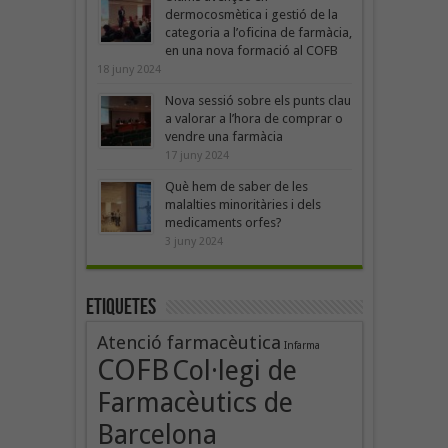
dermocosmètica i gestió de la
categoria a l’oficina de farmàcia,
en una nova formació al COFB
18 juny 2024
Nova sessió sobre els punts clau
a valorar a l’hora de comprar o
vendre una farmàcia
17 juny 2024
Què hem de saber de les
malalties minoritàries i dels
medicaments orfes?
3 juny 2024
Etiquetes
Atenció farmacèutica
Infarma
COFB
Col·legi de
Farmacèutics de
Barcelona