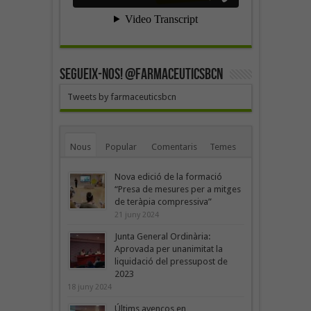
SEGUEIX-NOS! @farmaceuticsbcn
Tweets by farmaceuticsbcn
Nous
Popular
Comentaris
Temes
Nova edició de la formació
“Presa de mesures per a mitges
de teràpia compressiva”
21 juny 2024
Junta General Ordinària:
Aprovada per unanimitat la
liquidació del pressupost de
2023
18 juny 2024
Últims avenços en