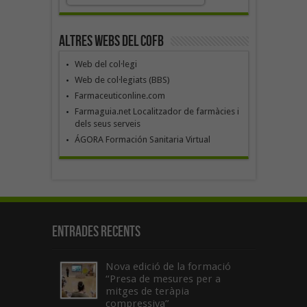
Altres webs del COFB
Web del col·legi
Web de col·legiats (BBS)
Farmaceuticonline.com
Farmaguia.net Localitzador de farmàcies i
dels seus serveis
ÁGORA Formación Sanitaria Virtual
Entrades recents
Nova edició de la formació
“Presa de mesures per a
mitges de teràpia
compressiva”