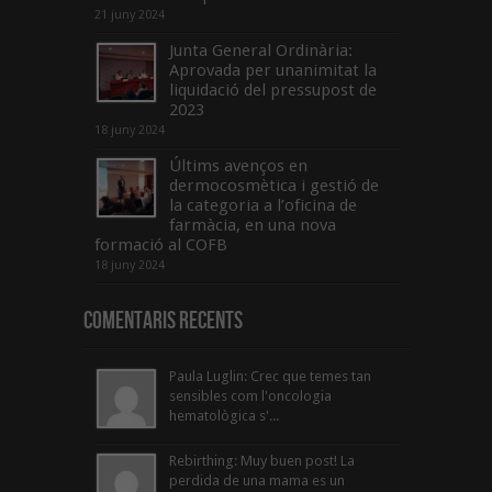
21 juny 2024
Junta General Ordinària:
Aprovada per unanimitat la
liquidació del pressupost de
2023
18 juny 2024
Últims avenços en
dermocosmètica i gestió de
la categoria a l’oficina de
farmàcia, en una nova
formació al COFB
18 juny 2024
Comentaris Recents
Paula Luglin: Crec que temes tan
sensibles com l'oncologia
hematològica s'...
Rebirthing: Muy buen post! La
perdida de una mama es un