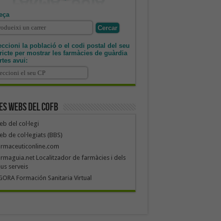
eça
ccioni la població o el codi postal del seu
tricte per mostrar les farmàcies de guàrdia
rtes avui:
es webs del COFB
b del col·legi
b de col·legiats (BBS)
armaceuticonline.com
rmaguia.net Localitzador de farmàcies i dels
us serveis
ORA Formación Sanitaria Virtual