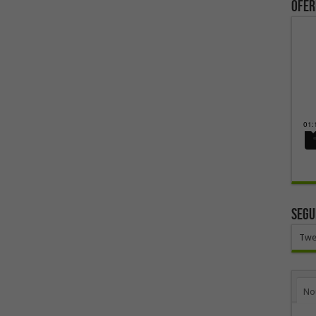
ofer
SEGU
Twe
No