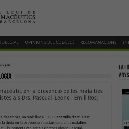
L·LEGIAL
OPINIONS DEL COL·LEGI
RECOMANACIONS
IN
ologia
La f
anys
logia
rmacèutic en la prevenció de les malalties
stes als Drs. Pascual-Leone i Emili Ros]
e desembre, va tenir lloc al COFB la tertúlia d’actualitat
 la dieta en la prevenció i tractament de les malalties
”. Els ponents van ser els doctors Álvaro Pascual-