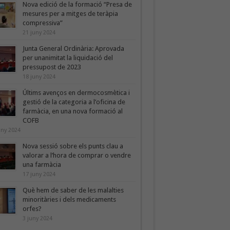
Nova edició de la formació “Presa de
mesures per a mitges de teràpia
compressiva”
21 juny 2024
Junta General Ordinària: Aprovada
per unanimitat la liquidació del
pressupost de 2023
18 juny 2024
Últims avenços en dermocosmètica i
gestió de la categoria a l’oficina de
farmàcia, en una nova formació al
COFB
uny 2024
Nova sessió sobre els punts clau a
valorar a l’hora de comprar o vendre
una farmàcia
17 juny 2024
Què hem de saber de les malalties
minoritàries i dels medicaments
orfes?
3 juny 2024