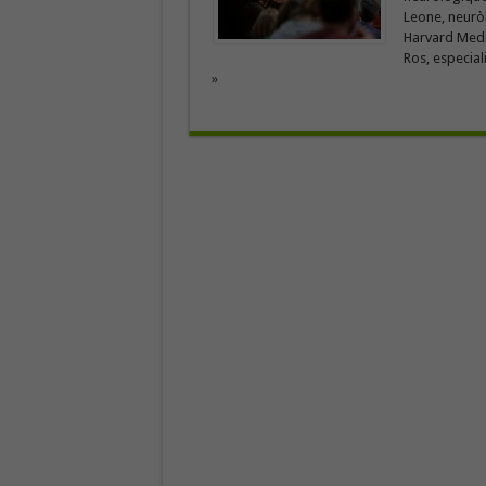
Leone, neuròl
Harvard Medic
Ros, especial
»