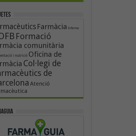
uetes
rmacèutics
Farmàcia
Infarma
OFB
Formació
rmàcia comunitària
Oficina de
entació i nutrició
Col·legi de
rmàcia
armacèutics de
arcelona
Atenció
rmacèutica
aguia