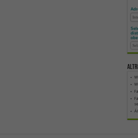
Adr
Sele
dis
obe
Altr
We
We
F
Fa
se
ÁG