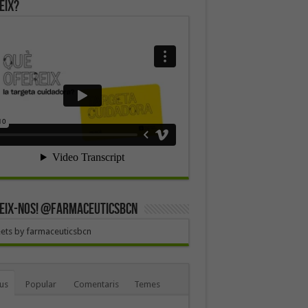
eix?
EIX-NOS! @farmaceuticsbcn
ets by farmaceuticsbcn
us
Popular
Comentaris
Temes