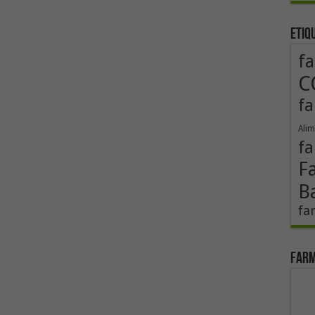
Etiq
fa
C
fa
Alim
fa
F
B
fa
Farm