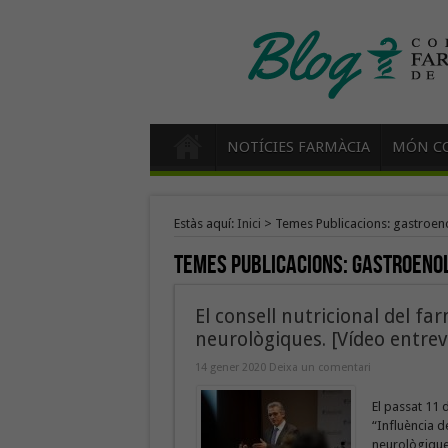
NOTÍCIES FARMÀCIA
MÓN CO
Estàs aquí:
Inici
>
Temes Publicacions: gastroen
Temes Publicacions:
gastroeno
El consell nutricional del fa
neurològiques. [Vídeo entrevi
14 gener 2020
Deixa un comentari
El passat 11 d
“Influència de
neurològiques