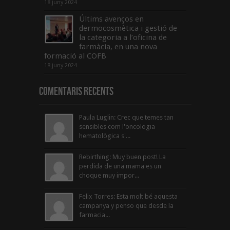
18 juny 2024
Últims avenços en
dermocosmètica i gestió de
la categoria a l’oficina de
farmàcia, en una nova
formació al COFB
18 juny 2024
Comentaris Recents
Paula Luglin: Crec que temes tan
sensibles com l'oncologia
hematològica s'...
Rebirthing: Muy buen post! La
perdida de una mama es un
choque muy impor...
Felix Torres: Esta molt bé aquesta
campanya y penso que desde la
farmacia...