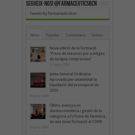
SEGUEIX-NOS! @farmaceuticsbcn
Tweets by farmaceuticsbcn
Nous
Popular
Comentaris
Temes
Nova edició de la formació
“Presa de mesures per a mitges
de teràpia compressiva”
21 juny 2024
Junta General Ordinària:
Aprovada per unanimitat la
liquidació del pressupost de
2023
18 juny 2024
Últims avenços en
dermocosmètica i gestió de la
categoria a l’oficina de farmàcia,
en una nova formació al COFB
18 juny 2024