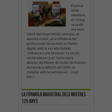
El passat
26 de
setembre,
el Col·legi
va acollir
una nova
edició del Fòrum MGOF, centrada, en
aquesta ocasió, en la influència del
professional farmacèutic en l’àmbit
digital, amb la xerrada titulada
“Influencers a la farmàcia”. La sessió,
moderada per Joan Carles Serra,
director del Màster de Gestió de l’Oficina
de Farmàcia (MGOF) del COFB, va
comptar amb la participació ...
Llegir
Més »
La fórmula magistral dels nostres
125 anys