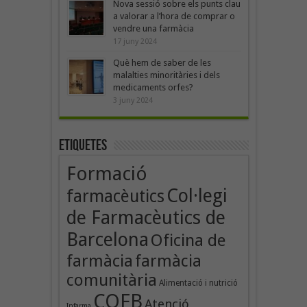
Nova sessió sobre els punts clau
a valorar a l’hora de comprar o
vendre una farmàcia
17 juny 2024
Què hem de saber de les
malalties minoritàries i dels
medicaments orfes?
3 juny 2024
Etiquetes
Formació
Col·legi
farmacèutics
de Farmacèutics de
Barcelona
Oficina de
farmàcia
farmàcia
comunitària
Alimentació i nutrició
COFB
Atenció
Infarma