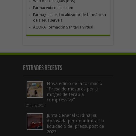
Web de col·legiats (BBS)
Farmaceuticonline.com
Farmaguia.net Localitzador de farmàcies i
dels seus serveis
ÁGORA Formación Sanitaria Virtual
Entrades recents
Nova edició de la formació
“Presa de mesures per a
mitges de teràpia
compressiva”
21 juny 2024
Junta General Ordinària:
Aprovada per unanimitat la
liquidació del pressupost de
2023