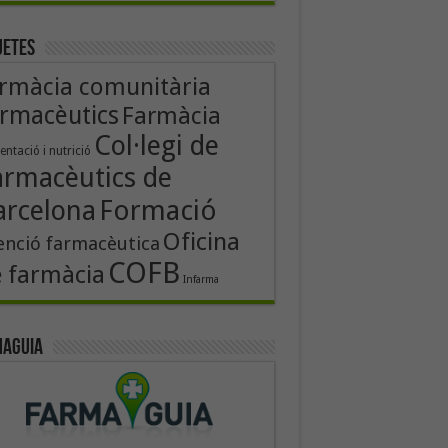
uetes
rmàcia comunitària
rmacèutics
Farmàcia
Col·legi de
entació i nutrició
armacèutics de
Formació
arcelona
Oficina
enció farmacèutica
COFB
 farmàcia
Infarma
aguia