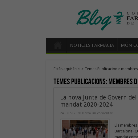
NOTÍCIES FARMÀCIA
MÓN CO
Estàs aquí:
Inici
>
Temes Publicacions: membres 
Temes Publicacions:
membres d
La nova Junta de Govern del
mandat 2020-2024
24 juliol 2020
Deixa un comentari
Els membres d
Barcelona (CO
mandat comprè