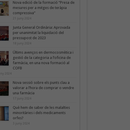
Nova edició de la formació “Presa de
mesures per a mitges de teràpia
compressiva”
21 juny 2024
Junta General Ordinària: Aprovada
per unanimitat la liquidació del
pressupost de 2023
18 juny 2024
Últims avenços en dermocosmètica i
gestió de la categoria a l’oficina de
farmàcia, en una nova formació al
COFB
uny 2024
Nova sessió sobre els punts clau a
valorar a l’hora de comprar o vendre
una farmàcia
17 juny 2024
Què hem de saber de les malalties
minoritàries i dels medicaments
orfes?
3 juny 2024