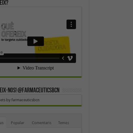
eix?
EIX-NOS! @farmaceuticsbcn
ets by farmaceuticsbcn
us
Popular
Comentaris
Temes