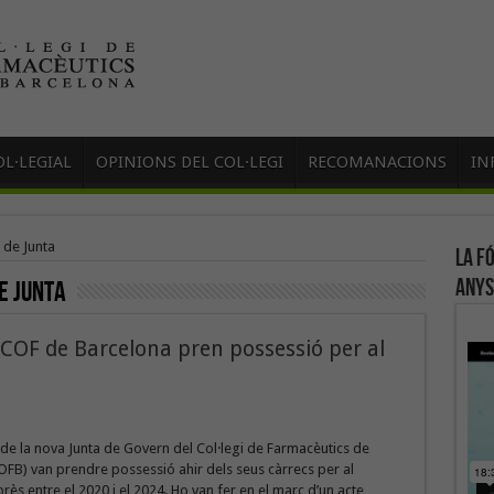
L·LEGIAL
OPINIONS DEL COL·LEGI
RECOMANACIONS
IN
de Junta
La f
anys
e Junta
 COF de Barcelona pren possessió per al
e la nova Junta de Govern del Col·legi de Farmacèutics de
FB) van prendre possessió ahir dels seus càrrecs per al
s entre el 2020 i el 2024. Ho van fer en el marc d’un acte