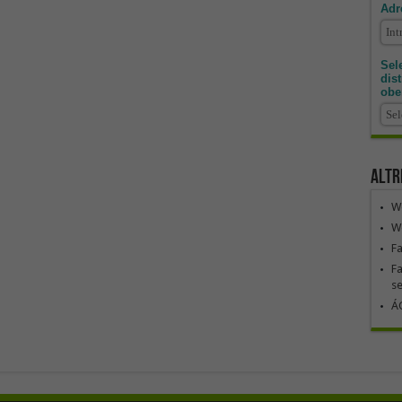
Adr
Sele
dis
obe
Altr
We
We
F
Fa
se
ÁG