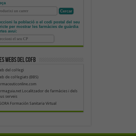
eça
ccioni la població o el codi postal del seu
tricte per mostrar les farmàcies de guàrdia
rtes avui:
es webs del COFB
b del col·legi
b de col·legiats (BBS)
armaceuticonline.com
rmaguia.net Localitzador de farmàcies i dels
us serveis
ORA Formación Sanitaria Virtual