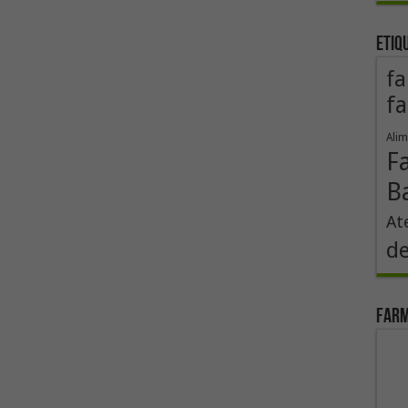
Etiq
fa
fa
Alim
F
B
At
de
Farm