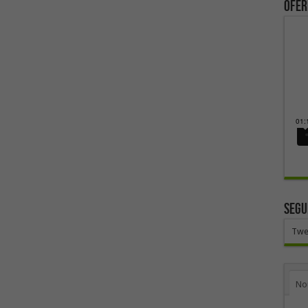
ofer
SEGU
Twe
No