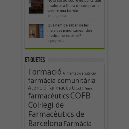
Nova sessió sobre els punts clau
a valorar a l’hora de comprar o
vendre una farmàcia
17 juny 2024
Què hem de saber de les
malalties minoritàries i dels
medicaments orfes?
3 juny 2024
Etiquetes
Formació
Alimentació i nutrició
farmàcia comunitària
Atenció farmacèutica
Infarma
COFB
farmacèutics
Col·legi de
Farmacèutics de
Barcelona
Farmàcia