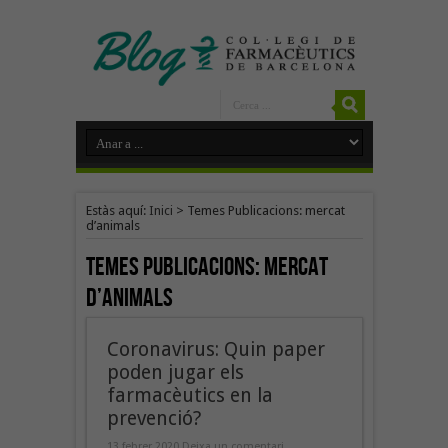
Estàs aquí:
Inici
>
Temes Publicacions: mercat
d’animals
Temes Publicacions:
mercat
d’animals
Coronavirus: Quin paper
poden jugar els
farmacèutics en la
prevenció?
13 febrer 2020
Deixa un comentari