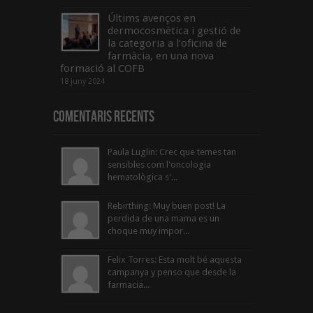
Últims avenços en
dermocosmètica i gestió de
la categoria a l’oficina de
farmàcia, en una nova
formació al COFB
18 juny 2024
Comentaris Recents
Paula Luglin: Crec que temes tan
sensibles com l'oncologia
hematològica s'...
Rebirthing: Muy buen post! La
perdida de una mama es un
choque muy impor...
Felix Torres: Esta molt bé aquesta
campanya y penso que desde la
farmacia...