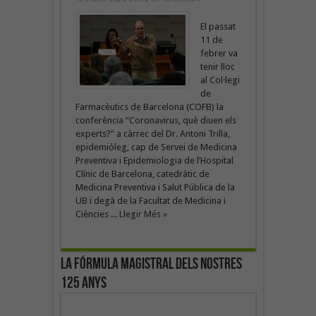
El passat
11 de
febrer va
tenir lloc
al Col·legi
de
Farmacèutics de Barcelona (COFB) la
conferència “Coronavirus, què diuen els
experts?” a càrrec del Dr. Antoni Trilla,
epidemiòleg, cap de Servei de Medicina
Preventiva i Epidemiologia de l’Hospital
Clínic de Barcelona, catedràtic de
Medicina Preventiva i Salut Pública de la
UB i degà de la Facultat de Medicina i
Ciències ...
Llegir Més »
La fórmula magistral dels nostres
125 anys