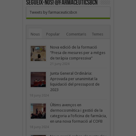
SEGUEIX-NOS! @farmaceuticsbcn
Tweets by farmaceuticsbcn
Nous
Popular
Comentaris
Temes
Nova edició de la formació
“Presa de mesures per a mitges
de teràpia compressiva”
21 juny 2024
Junta General Ordinària:
Aprovada per unanimitat la
liquidació del pressupost de
2023
18 juny 2024
Últims avenços en
dermocosmètica i gestió de la
categoria a l’oficina de farmàcia,
en una nova formació al COFB
18 juny 2024