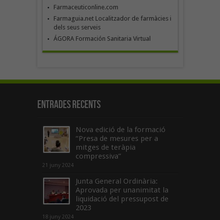
Farmaceuticonline.com
Farmaguia.net Localitzador de farmàcies i
dels seus serveis
ÁGORA Formación Sanitaria Virtual
Entrades recents
Nova edició de la formació
“Presa de mesures per a
mitges de teràpia
compressiva”
21 juny 2024
Junta General Ordinària:
Aprovada per unanimitat la
liquidació del pressupost de
2023
18 juny 2024