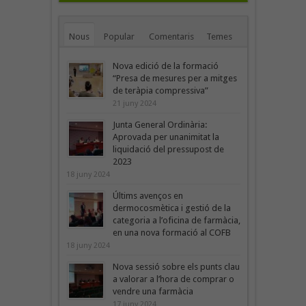
Nous
Popular
Comentaris
Temes
Nova edició de la formació
“Presa de mesures per a mitges
de teràpia compressiva”
21 juny 2024
Junta General Ordinària:
Aprovada per unanimitat la
liquidació del pressupost de
2023
18 juny 2024
Últims avenços en
dermocosmètica i gestió de la
categoria a l’oficina de farmàcia,
en una nova formació al COFB
18 juny 2024
Nova sessió sobre els punts clau
a valorar a l’hora de comprar o
vendre una farmàcia
17 juny 2024