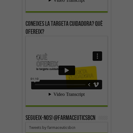
Coneixes la targeta cuidadora? Què
ofereix?
SEGUEIX-NOS! @farmaceuticsbcn
Tweets by farmaceuticsbcn