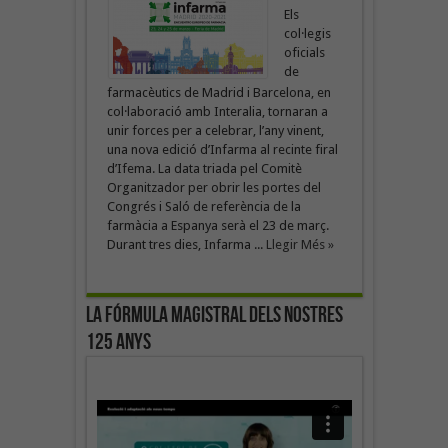
Els
col·legis
oficials
de
farmacèutics de Madrid i Barcelona, en
col·laboració amb Interalia, tornaran a
unir forces per a celebrar, l’any vinent,
una nova edició d’Infarma al recinte firal
d’Ifema. La data triada pel Comitè
Organitzador per obrir les portes del
Congrés i Saló de referència de la
farmàcia a Espanya serà el 23 de març.
Durant tres dies, Infarma ...
Llegir Més »
La fórmula magistral dels nostres
125 anys