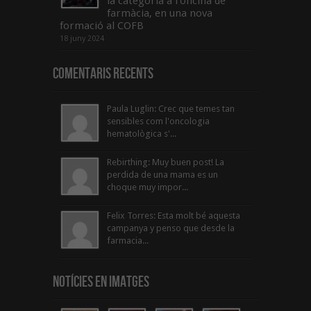
la categoria a l’oficina de
farmàcia, en una nova
formació al COFB
18 juny 2024
Comentaris Recents
Paula Luglin: Crec que temes tan
sensibles com l'oncologia
hematològica s'...
Rebirthing: Muy buen post! La
perdida de una mama es un
choque muy impor...
Felix Torres: Esta molt bé aquesta
campanya y penso que desde la
farmacia...
Notícies en Imatges