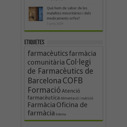
Què hem de saber de les
malalties minoritàries i dels
medicaments orfes?
3 juny 2024
Etiquetes
farmacèutics
farmàcia
Col·legi
comunitària
de Farmacèutics de
COFB
Barcelona
Formació
Atenció
farmacèutica
Alimentació i nutrició
Oficina de
Farmàcia
farmàcia
Infarma