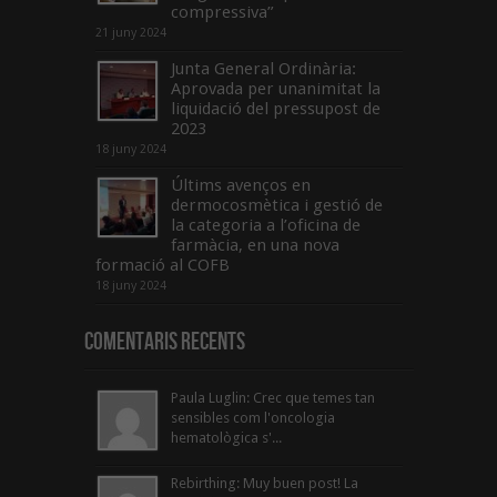
compressiva”
21 juny 2024
Junta General Ordinària:
Aprovada per unanimitat la
liquidació del pressupost de
2023
18 juny 2024
Últims avenços en
dermocosmètica i gestió de
la categoria a l’oficina de
farmàcia, en una nova
formació al COFB
18 juny 2024
Comentaris Recents
Paula Luglin: Crec que temes tan
sensibles com l'oncologia
hematològica s'...
Rebirthing: Muy buen post! La