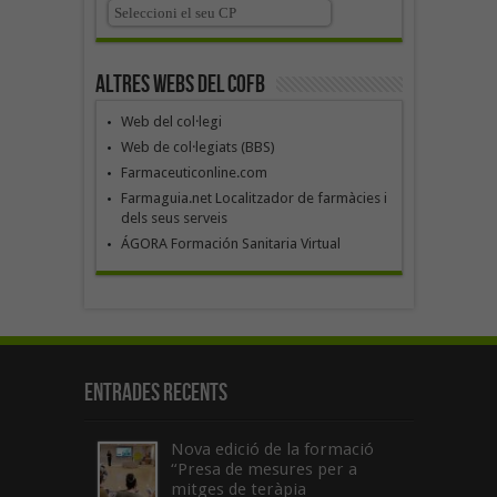
Altres webs del COFB
Web del col·legi
Web de col·legiats (BBS)
Farmaceuticonline.com
Farmaguia.net Localitzador de farmàcies i
dels seus serveis
ÁGORA Formación Sanitaria Virtual
Entrades recents
Nova edició de la formació
“Presa de mesures per a
mitges de teràpia