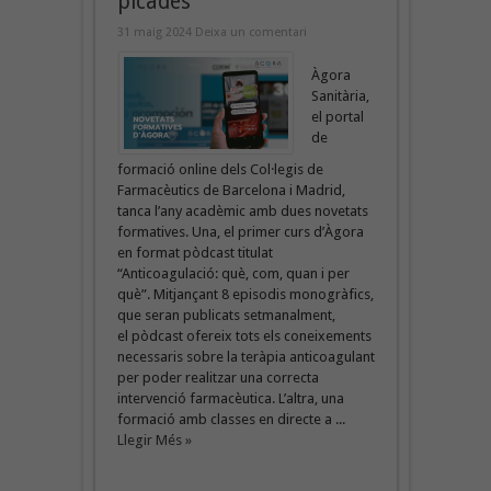
picades
31 maig 2024
Deixa un comentari
Àgora
Sanitària,
el portal
de
formació online dels Col·legis de
Farmacèutics de Barcelona i Madrid,
tanca l’any acadèmic amb dues novetats
formatives. Una, el primer curs d’Àgora
en format pòdcast titulat
“Anticoagulació: què, com, quan i per
què”. Mitjançant 8 episodis monogràfics,
que seran publicats setmanalment,
el pòdcast ofereix tots els coneixements
necessaris sobre la teràpia anticoagulant
per poder realitzar una correcta
intervenció farmacèutica. L’altra, una
formació amb classes en directe a ...
Llegir Més »