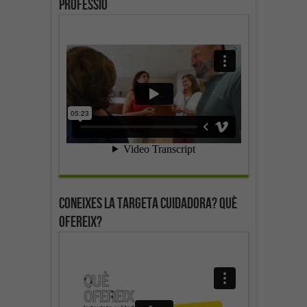
professió
Coneixes la targeta cuidadora? Què
ofereix?