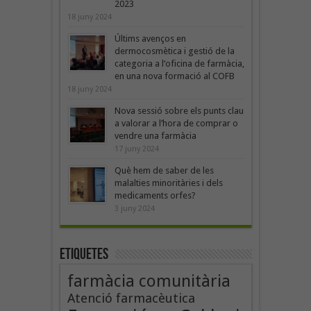
2023
18 juny 2024
Últims avenços en
dermocosmètica i gestió de la
categoria a l’oficina de farmàcia,
en una nova formació al COFB
18 juny 2024
Nova sessió sobre els punts clau
a valorar a l’hora de comprar o
vendre una farmàcia
17 juny 2024
Què hem de saber de les
malalties minoritàries i dels
medicaments orfes?
3 juny 2024
Etiquetes
farmàcia comunitària
Atenció farmacèutica