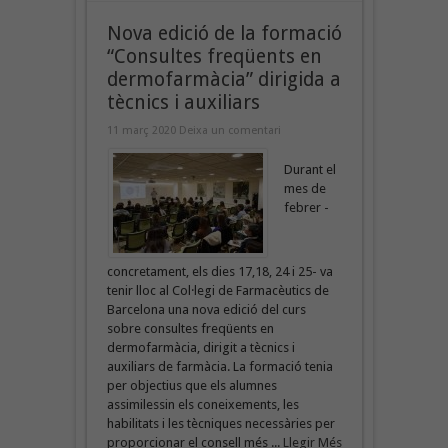
Nova edició de la formació
“Consultes freqüents en
dermofarmàcia” dirigida a
tècnics i auxiliars
11 març 2020
Deixa un comentari
Durant el
mes de
febrer -
concretament, els dies 17,18, 24 i 25- va
tenir lloc al Col·legi de Farmacèutics de
Barcelona una nova edició del curs
sobre consultes freqüents en
dermofarmàcia, dirigit a tècnics i
auxiliars de farmàcia. La formació tenia
per objectius que els alumnes
assimilessin els coneixements, les
habilitats i les tècniques necessàries per
proporcionar el consell més ...
Llegir Més