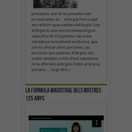
primavera, una de les paraules més
pronunciades és… al·lèrgia! Però a què
ens referim quan parlem d’al·lèrgia? Una
al·lèrgia és una reacció immunològica
específica de l’organisme cap a una
substància normalment inofensiva, que
pot no afectar altres persones. Les
persones que pateixen al·lèrgies són
sovint sensibles a més d’una substància.
Hi ha diferents al·lèrgies (rinitis al·lèrgica,
urticària, ...
Llegir Més »
La fórmula magistral dels nostres
125 anys