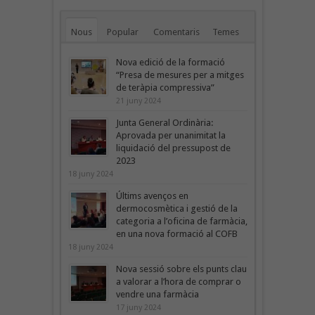
Nous
Popular
Comentaris
Temes
Nova edició de la formació
“Presa de mesures per a mitges
de teràpia compressiva”
21 juny 2024
Junta General Ordinària:
Aprovada per unanimitat la
liquidació del pressupost de
2023
18 juny 2024
Últims avenços en
dermocosmètica i gestió de la
categoria a l’oficina de farmàcia,
en una nova formació al COFB
18 juny 2024
Nova sessió sobre els punts clau
a valorar a l’hora de comprar o
vendre una farmàcia
17 juny 2024