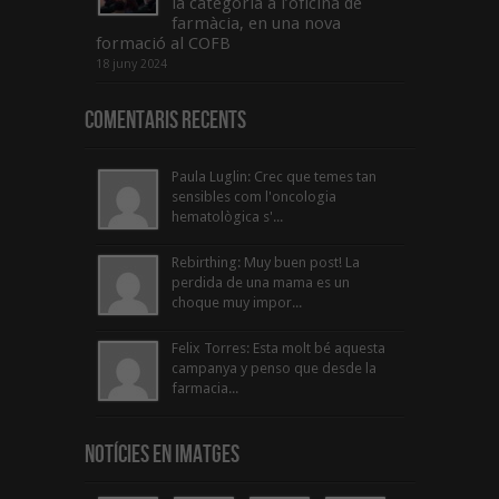
la categoria a l’oficina de
farmàcia, en una nova
formació al COFB
18 juny 2024
Comentaris Recents
Paula Luglin: Crec que temes tan
sensibles com l'oncologia
hematològica s'...
Rebirthing: Muy buen post! La
perdida de una mama es un
choque muy impor...
Felix Torres: Esta molt bé aquesta
campanya y penso que desde la
farmacia...
Notícies en Imatges