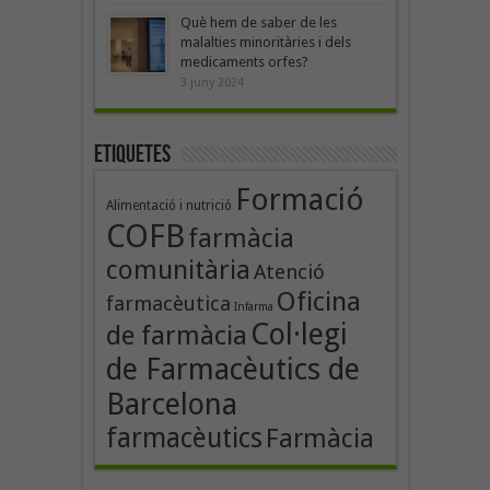
Què hem de saber de les
malalties minoritàries i dels
medicaments orfes?
3 juny 2024
Etiquetes
Formació
Alimentació i nutrició
COFB
farmàcia
comunitària
Atenció
Oficina
farmacèutica
Infarma
Col·legi
de farmàcia
de Farmacèutics de
Barcelona
farmacèutics
Farmàcia