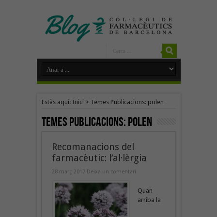
Estàs aquí:
Inici
>
Temes Publicacions: polen
Temes Publicacions:
polen
Recomanacions del
farmacèutic: l’al·lèrgia
28 març 2017
Deixa un comentari
Quan
arriba la