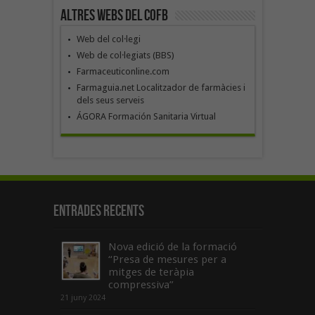
Altres webs del COFB
Web del col·legi
Web de col·legiats (BBS)
Farmaceuticonline.com
Farmaguia.net Localitzador de farmàcies i
dels seus serveis
ÁGORA Formación Sanitaria Virtual
Entrades recents
Nova edició de la formació
“Presa de mesures per a
mitges de teràpia
compressiva”
21 juny 2024