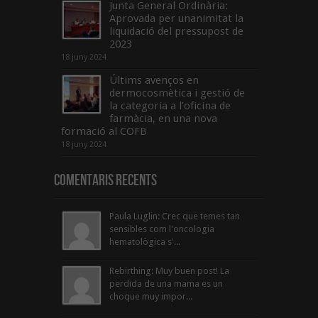
Junta General Ordinària:
Aprovada per unanimitat la
liquidació del pressupost de
2023
18 juny 2024
Últims avenços en
dermocosmètica i gestió de
la categoria a l’oficina de
farmàcia, en una nova
formació al COFB
18 juny 2024
Comentaris Recents
Paula Luglin: Crec que temes tan
sensibles com l'oncologia
hematològica s'...
Rebirthing: Muy buen post! La
perdida de una mama es un
choque muy impor...