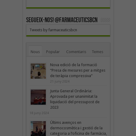
SEGUEIX-NOS! @farmaceuticsbcn
Tweets by farmaceuticsbcn
Nous
Popular
Comentaris
Temes
Nova edició de la formació
“Presa de mesures per a mitges
de teràpia compressiva”
21 juny 2024
Junta General Ordinària:
Aprovada per unanimitat la
liquidació del pressupost de
2023
18 juny 2024
Últims avenços en
dermocosmètica i gestió de la
categoria a l’oficina de farmàcia,