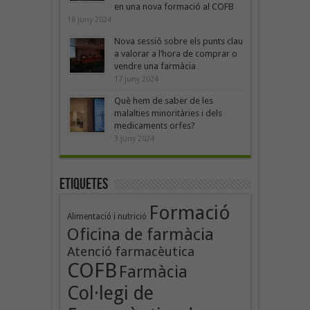
en una nova formació al COFB
18 juny 2024
Nova sessió sobre els punts clau
a valorar a l’hora de comprar o
vendre una farmàcia
17 juny 2024
Què hem de saber de les
malalties minoritàries i dels
medicaments orfes?
3 juny 2024
Etiquetes
Formació
Alimentació i nutrició
Oficina de farmàcia
Atenció farmacèutica
COFB
Farmàcia
Col·legi de