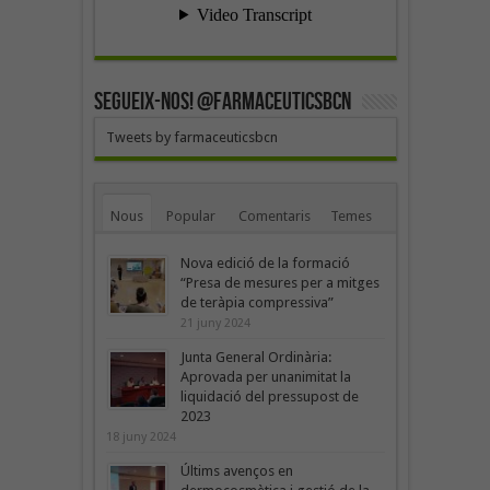
SEGUEIX-NOS! @farmaceuticsbcn
Tweets by farmaceuticsbcn
Nous
Popular
Comentaris
Temes
Nova edició de la formació
“Presa de mesures per a mitges
de teràpia compressiva”
21 juny 2024
Junta General Ordinària:
Aprovada per unanimitat la
liquidació del pressupost de
2023
18 juny 2024
Últims avenços en