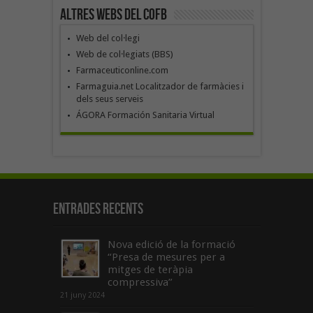
Altres webs del COFB
Web del col·legi
Web de col·legiats (BBS)
Farmaceuticonline.com
Farmaguia.net Localitzador de farmàcies i
dels seus serveis
ÁGORA Formación Sanitaria Virtual
Entrades recents
Nova edició de la formació
“Presa de mesures per a
mitges de teràpia
compressiva”
21 juny 2024