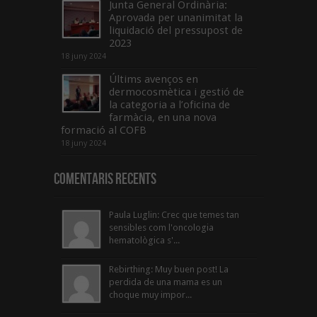
Junta General Ordinària:
Aprovada per unanimitat la
liquidació del pressupost de
2023
18 juny 2024
Últims avenços en
dermocosmètica i gestió de
la categoria a l’oficina de
farmàcia, en una nova
formació al COFB
18 juny 2024
Comentaris Recents
Paula Luglin: Crec que temes tan
sensibles com l'oncologia
hematològica s'...
Rebirthing: Muy buen post! La
perdida de una mama es un
choque muy impor...