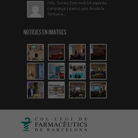
Felix Torres: Esta molt bé aquesta
campanya y penso que desde la
farmacia...
Notícies en Imatges