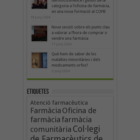
dermocosmètica i gestió de la
categoria a l’oficina de farmàcia,
en una nova formació al COFB
18 juny 2024
Nova sessió sobre els punts clau
a valorar a l’hora de comprar o
vendre una farmàcia
17 juny 2024
Què hem de saber de les
malalties minoritàries i dels
medicaments orfes?
3 juny 2024
Etiquetes
Atenció farmacèutica
Oficina de
Farmàcia
farmàcia
farmàcia
Col·legi
comunitària
de Farmacèutics de