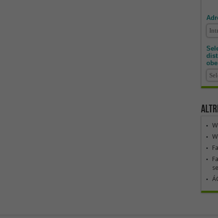
Adr
Sele
dis
obe
Altr
We
We
F
Fa
se
ÁG