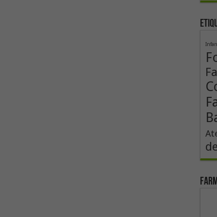
Etiq
Infa
F
F
Co
F
B
At
de
Farm