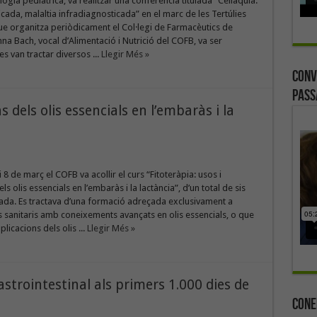
ogia pediàtrica, va realitzar una conferència titulada “Celiaquia:
ficada, malaltia infradiagnosticada” en el marc de les Tertúlies
que organitza periòdicament el Col·legi de Farmacèutics de
na Bach, vocal d’Alimentació i Nutrició del COFB, va ser
s van tractar diversos ...
Llegir Més »
Conv
Pass
s dels olis essencials en l’embaràs i la
i 8 de març el COFB va acollir el curs “Fitoteràpia: usos i
ls olis essencials en l’embaràs i la lactància”, d’un total de sis
ada. Es tractava d’una formació adreçada exclusivament a
 sanitaris amb coneixements avançats en olis essencials, o que
plicacions dels olis ...
Llegir Més »
astrointestinal als primers 1.000 dies de
Cone