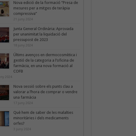
Nova edició de la formació “Presa de
mesures per a mitges de teràpia
compressiva”
21 juny 2024
Junta General Ordinària: Aprovada
per unanimitat la liquidació del
pressupost de 2023
18 juny 2024
Últims avenços en dermocosmètica i
gestió de la categoria a l’oficina de
farmàcia, en una nova formació al
COFB
uny 2024
Nova sessió sobre els punts clau a
valorar a l’hora de comprar o vendre
una farmàcia
17 juny 2024
Què hem de saber de les malalties
minoritàries i dels medicaments
orfes?
3 juny 2024