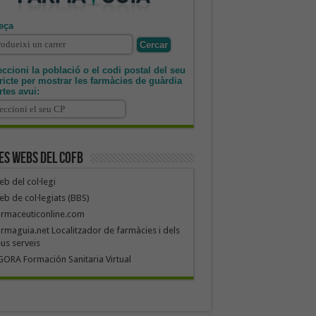
eça
ccioni la població o el codi postal del seu
tricte per mostrar les farmàcies de guàrdia
rtes avui:
es webs del COFB
b del col·legi
b de col·legiats (BBS)
armaceuticonline.com
rmaguia.net Localitzador de farmàcies i dels
us serveis
ORA Formación Sanitaria Virtual