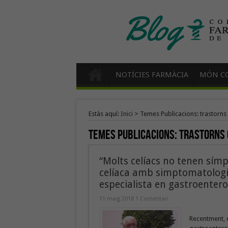
NOTÍCIES FARMÀCIA
MÓN CO
Estàs aquí:
Inici
>
Temes Publicacions: trastorns 
Temes Publicacions:
trastorns 
“Molts celíacs no tenen símp
celíaca amb simptomatologia 
especialista en gastroentero
11 maig 2018
1 Comentari
Recentment, e