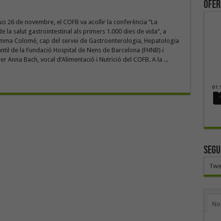
ofer
ous 26 de novembre, el COFB va acollir la conferència “La
e la salut gastrointestinal als primers 1.000 dies de vida”, a
mma Colomé, cap del servei de Gastroenterologia, Hepatologia
fantil de la Fundació Hospital de Nens de Barcelona (FHNB) i
r Anna Bach, vocal d’Alimentació i Nutrició del COFB. A la ...
SEGU
Twe
No