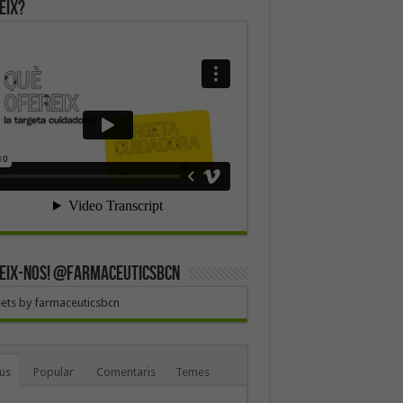
eix?
EIX-NOS! @farmaceuticsbcn
ets by farmaceuticsbcn
us
Popular
Comentaris
Temes