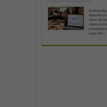
31 octubre 2017
Deixa un comentari
El passat dij
importància d
càrrec de Ge
i Nutrició In
presentada pe
Llegir Més »