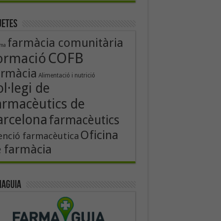
uetes
farmàcia comunitària
rma
COFB
ormació
armàcia
Alimentació i nutrició
l·legi de
armacèutics de
arcelona
farmacèutics
Oficina
enció farmacèutica
 farmàcia
aguia