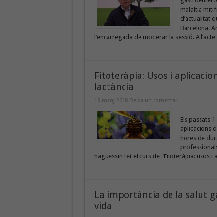
gastroenterol
malaltia miti
d’actualitat 
Barcelona. An
l’encarregada de moderar la sessió. A l’acte e
Fitoteràpia: Usos i aplicacion
lactància
19 març 2018
Deixa un comentari
Els passats 1 
aplicacions de
hores de dur
professionals
haguessin fet el curs de “Fitoteràpia: usos i a
La importància de la salut g
vida