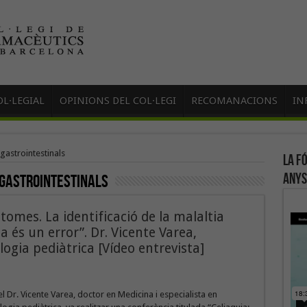
L·LEGIAL
OPINIONS DEL COL·LEGI
RECOMANACIONS
IN
gastrointestinals
La f
anys
gastrointestinals
tomes. La identificació de la malaltia
és un error”. Dr. Vicente Varea,
logia pediàtrica [Vídeo entrevista]
l Dr. Vicente Varea, doctor en Medicina i especialista en