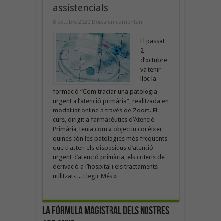
assistencials
8 octubre 2020
Deixa un comentari
El passat
2
d’octubre
va tenir
lloc la
formació “Com tractar una patologia
urgent a l’atenció primària“, realitzada en
modalitat online a través de Zoom. El
curs, dirigit a farmacèutics d’Atenció
Primària, tenia com a objectiu conèixer
quines són les patologies més freqüents
que tracten els dispositius d’atenció
urgent d’atenció primària, els criteris de
derivació a l’hospital i els tractaments
utilitzats ...
Llegir Més »
La fórmula magistral dels nostres