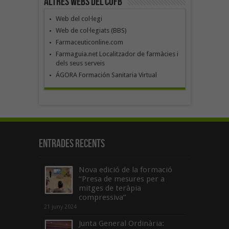
Altres webs del COFB
Web del col·legi
Web de col·legiats (BBS)
Farmaceuticonline.com
Farmaguia.net Localitzador de farmàcies i
dels seus serveis
ÁGORA Formación Sanitaria Virtual
Entrades recents
Nova edició de la formació
“Presa de mesures per a
mitges de teràpia
compressiva”
21 juny 2024
Junta General Ordinària: