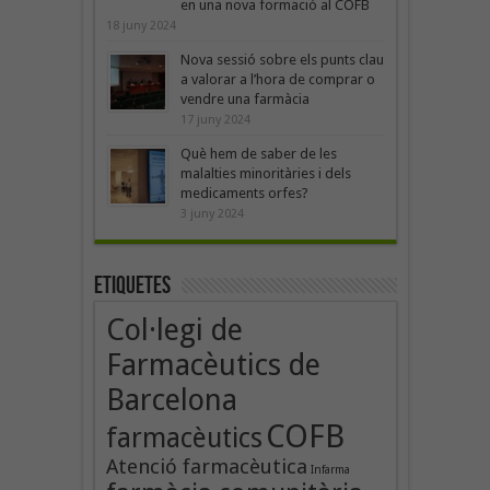
en una nova formació al COFB
18 juny 2024
Nova sessió sobre els punts clau
a valorar a l’hora de comprar o
vendre una farmàcia
17 juny 2024
Què hem de saber de les
malalties minoritàries i dels
medicaments orfes?
3 juny 2024
Etiquetes
Col·legi de
Farmacèutics de
Barcelona
COFB
farmacèutics
Atenció farmacèutica
Infarma