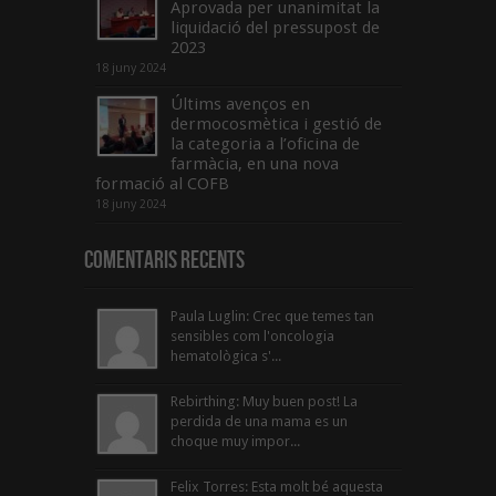
Aprovada per unanimitat la
liquidació del pressupost de
2023
18 juny 2024
Últims avenços en
dermocosmètica i gestió de
la categoria a l’oficina de
farmàcia, en una nova
formació al COFB
18 juny 2024
Comentaris Recents
Paula Luglin: Crec que temes tan
sensibles com l'oncologia
hematològica s'...
Rebirthing: Muy buen post! La
perdida de una mama es un
choque muy impor...
Felix Torres: Esta molt bé aquesta