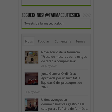
SEGUEIX-NOS! @farmaceuticsbcn
Tweets by farmaceuticsbcn
Nous
Popular
Comentaris
Temes
Nova edició de la formació
“Presa de mesures per a mitges
de teràpia compressiva”
21 juny 2024
Junta General Ordinària:
Aprovada per unanimitat la
liquidació del pressupost de
2023
18 juny 2024
Últims avenços en
dermocosmètica i gestió de la
categoria a l’oficina de farmàcia,