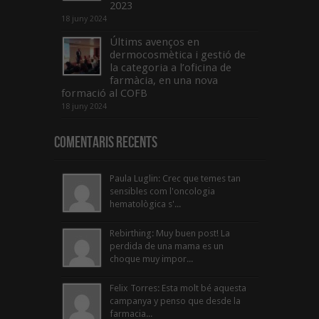
2023
18 juny 2024
Últims avenços en
dermocosmètica i gestió de
la categoria a l’oficina de
farmàcia, en una nova
formació al COFB
18 juny 2024
Comentaris Recents
Paula Luglin: Crec que temes tan
sensibles com l'oncologia
hematològica s'...
Rebirthing: Muy buen post! La
perdida de una mama es un
choque muy impor...
Felix Torres: Esta molt bé aquesta
campanya y penso que desde la
farmacia...