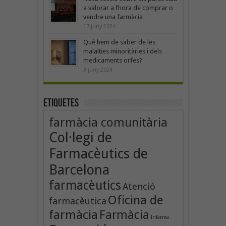
a valorar a l’hora de comprar o
vendre una farmàcia
17 juny 2024
Què hem de saber de les
malalties minoritàries i dels
medicaments orfes?
3 juny 2024
Etiquetes
farmàcia comunitària
Col·legi de
Farmacèutics de
Barcelona
farmacèutics
Atenció
Oficina de
farmacèutica
farmàcia
Farmàcia
Infarma