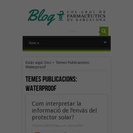
Estàs aquí:
Inici
>
Temes Publicacions:
Waterproof
Temes Publicacions:
Waterproof
Com interpretar la
informació de l’envàs del
protector solar?
19 juliol 2019
Deixa un comentari