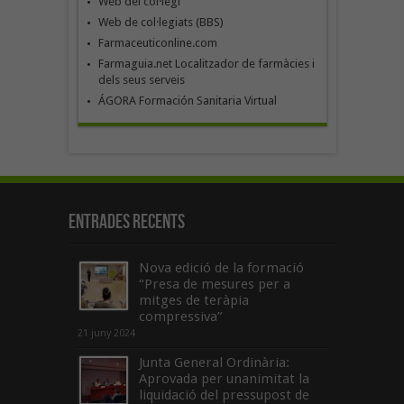
Web del col·legi
Web de col·legiats (BBS)
Farmaceuticonline.com
Farmaguia.net Localitzador de farmàcies i
dels seus serveis
ÁGORA Formación Sanitaria Virtual
Entrades recents
Nova edició de la formació
“Presa de mesures per a
mitges de teràpia
compressiva”
21 juny 2024
Junta General Ordinària:
Aprovada per unanimitat la
liquidació del pressupost de