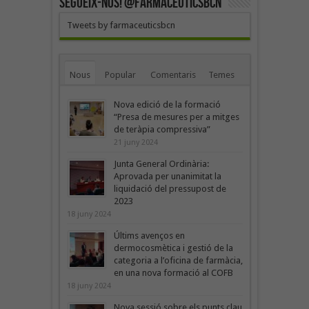
SEGUEIX-NOS! @farmaceuticsbcn
Tweets by farmaceuticsbcn
Nous
Popular
Comentaris
Temes
Nova edició de la formació
“Presa de mesures per a mitges
de teràpia compressiva”
21 juny 2024
Junta General Ordinària:
Aprovada per unanimitat la
liquidació del pressupost de
2023
18 juny 2024
Últims avenços en
dermocosmètica i gestió de la
categoria a l’oficina de farmàcia,
en una nova formació al COFB
18 juny 2024
Nova sessió sobre els punts clau