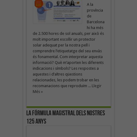
A la
província
de
Barcelona
hi ha més
de 2.500 hores de sol anuals, per això és
molt important escollir un protector
solar adequat per la nostra pell i
comprendre l’etiquetatge del seu envàs
és fonamental. Com interpretar aquesta
informació? Què m’aporten les diferents
indicacions i símbols? Les respostes a
aquestes i d’altres qüestions
relacionades, les podem trobar en les
recomanacions que reproduïm ...
Llegir
Més »
La fórmula magistral dels nostres
125 anys