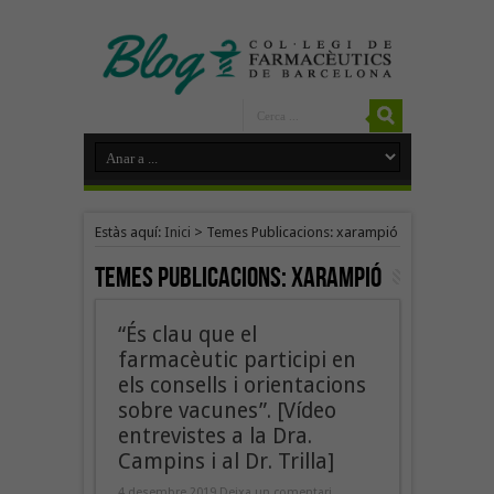
Estàs aquí:
Inici
>
Temes Publicacions: xarampió
Temes Publicacions:
xarampió
“És clau que el
farmacèutic participi en
els consells i orientacions
sobre vacunes”. [Vídeo
entrevistes a la Dra.
Campins i al Dr. Trilla]
4 desembre 2019
Deixa un comentari