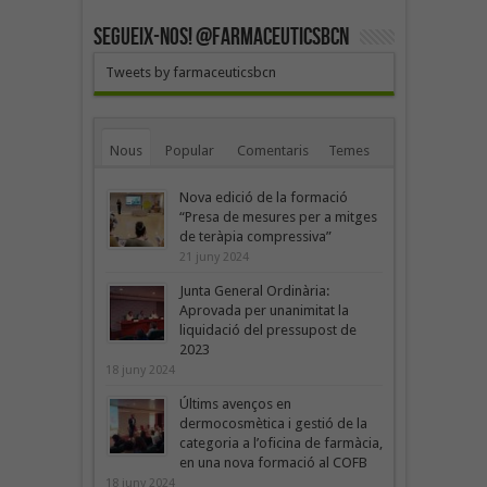
SEGUEIX-NOS! @farmaceuticsbcn
Tweets by farmaceuticsbcn
Nous
Popular
Comentaris
Temes
Nova edició de la formació
“Presa de mesures per a mitges
de teràpia compressiva”
21 juny 2024
Junta General Ordinària:
Aprovada per unanimitat la
liquidació del pressupost de
2023
18 juny 2024
Últims avenços en
dermocosmètica i gestió de la
categoria a l’oficina de farmàcia,
en una nova formació al COFB
18 juny 2024