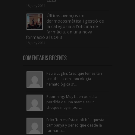
2023
18 juny 2024
Últims avenços en
dermocosmètica i gestió de
la categoria a l’oficina de
farmàcia, en una nova
formació al COFB
18 juny 2024
Comentaris Recents
Paula Luglin: Crec que temes tan
sensibles com l'oncologia
hematològica s'...
Rebirthing: Muy buen post! La
perdida de una mama es un
choque muy impor...
Felix Torres: Esta molt bé aquesta
campanya y penso que desde la
farmacia...