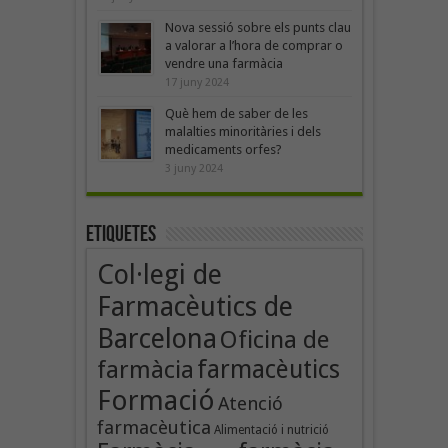
Nova sessió sobre els punts clau
a valorar a l’hora de comprar o
vendre una farmàcia
17 juny 2024
Què hem de saber de les
malalties minoritàries i dels
medicaments orfes?
3 juny 2024
Etiquetes
Col·legi de
Farmacèutics de
Barcelona
Oficina de
farmàcia
farmacèutics
Formació
Atenció
farmacèutica
Alimentació i nutrició