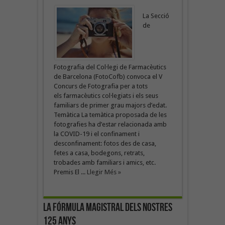
La Secció
de
Fotografia del Col·legi de Farmacèutics
de Barcelona (FotoCofb) convoca el V
Concurs de Fotografia per a tots
els farmacèutics col·legiats i els seus
familiars de primer grau majors d’edat.
Temàtica La temàtica proposada de les
fotografies ha d’estar relacionada amb
la COVID-19 i el confinament i
desconfinament: fotos des de casa,
fetes a casa, bodegons, retrats,
trobades amb familiars i amics, etc.
Premis El ...
Llegir Més »
La fórmula magistral dels nostres
125 anys