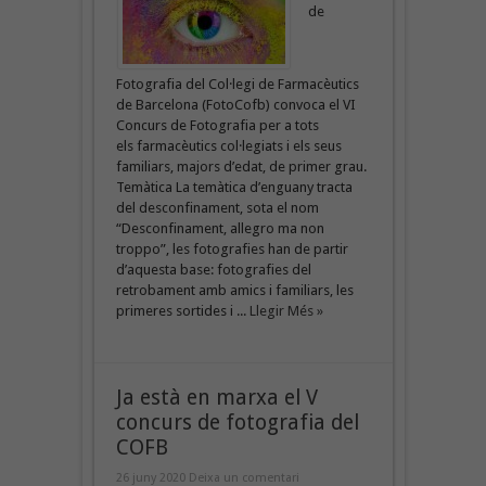
de
Fotografia del Col·legi de Farmacèutics
de Barcelona (FotoCofb) convoca el VI
Concurs de Fotografia per a tots
els farmacèutics col·legiats i els seus
familiars, majors d’edat, de primer grau.
Temàtica La temàtica d’enguany tracta
del desconfinament, sota el nom
“Desconfinament, allegro ma non
troppo”, les fotografies han de partir
d’aquesta base: fotografies del
retrobament amb amics i familiars, les
primeres sortides i ...
Llegir Més »
Ja està en marxa el V
concurs de fotografia del
COFB
26 juny 2020
Deixa un comentari