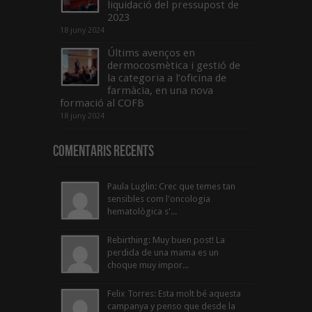
liquidació del pressupost de
2023
18 juny 2024
Últims avenços en
dermocosmètica i gestió de
la categoria a l’oficina de
farmàcia, en una nova
formació al COFB
18 juny 2024
Comentaris Recents
Paula Luglin: Crec que temes tan
sensibles com l'oncologia
hematològica s'...
Rebirthing: Muy buen post! La
perdida de una mama es un
choque muy impor...
Felix Torres: Esta molt bé aquesta
campanya y penso que desde la