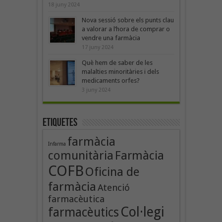
18 juny 2024
Nova sessió sobre els punts clau
a valorar a l’hora de comprar o
vendre una farmàcia
17 juny 2024
Què hem de saber de les
malalties minoritàries i dels
medicaments orfes?
3 juny 2024
Etiquetes
farmàcia
Infarma
comunitària
Farmàcia
COFB
Oficina de
farmàcia
Atenció
farmacèutica
Col·legi
farmacèutics