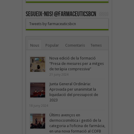
SEGUEIX-NOS! @farmaceuticsbcn
Tweets by farmaceuticsbcn
Nous
Popular
Comentaris
Temes
Nova edició de la formació
“Presa de mesures per a mitges
de teràpia compressiva”
21 juny 2024
Junta General Ordinària:
Aprovada per unanimitat la
liquidació del pressupost de
2023
18 juny 2024
Últims avenços en
dermocosmètica i gestió de la
categoria a l’oficina de farmàcia,
en una nova formació al COFB