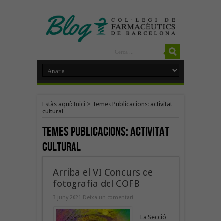
Estàs aquí:
Inici
>
Temes Publicacions: activitat
cultural
Temes Publicacions:
activitat
cultural
Arriba el VI Concurs de
fotografia del COFB
3 juny 2021
Deixa un comentari
La Secció