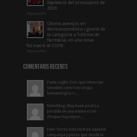
liquidació del pressupost de
2023
18 juny 2024
Últims avenços en
dermocosmètica i gestió de
la categoria a l’oficina de
farmàcia, en una nova
formació al COFB
18 juny 2024
Comentaris Recents
Paula Luglin: Crec que temes tan
sensibles com l'oncologia
hematològica s'...
Rebirthing: Muy buen post! La
perdida de una mama es un
choque muy impor...
Felix Torres: Esta molt bé aquesta
campanya y penso que desde la