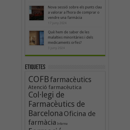
Nova sessió sobre els punts clau
a valorar a l’hora de comprar o
vendre una farmàcia
17 juny 2024
Què hem de saber de les
malalties minoritàries i dels
medicaments orfes?
3 juny 2024
Etiquetes
COFB
farmacèutics
Atenció farmacèutica
Col·legi de
Farmacèutics de
Barcelona
Oficina de
farmàcia
Infarma