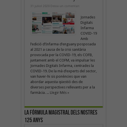
31 juliol 2020
Deixa un comentari
Jornades
Digitals
Infarma
COVID-19
Amb
l’edició d’Infarma d’enguany posposada
al 2021 a causa de la crisi sanitària
provocada per la COVID-19, els COFB,
juntament amb el COFM, va impulsar les
Jornades Digitals Infarma, centrades la
COVID-19. De la mà d’experts del sector,
van haver-hi sis ponències que van
abordar aquesta qüestió des de
diverses perspectives rellevants per a la
farmàcia. ...
Llegir Més »
La fórmula magistral dels nostres
125 anys