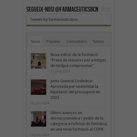
SEGUEIX-NOS! @farmaceuticsbcn
Tweets by farmaceuticsbcn
Nous
Popular
Comentaris
Temes
Nova edició de la formació
“Presa de mesures per a mitges
de teràpia compressiva”
21 juny 2024
Junta General Ordinària:
Aprovada per unanimitat la
liquidació del pressupost de
2023
18 juny 2024
Últims avenços en
dermocosmètica i gestió de la
categoria a l’oficina de farmàcia,
en una nova formació al COFB
18 juny 2024