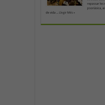
repassar les n
psoriàsica, a
de vida ...
Llegir Més »