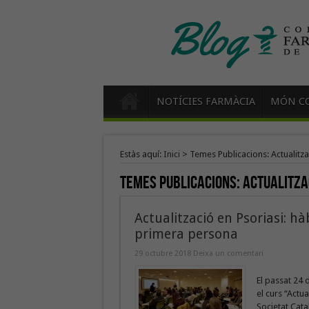
NOTÍCIES FARMÀCIA
MÓN CO
Estàs aquí:
Inici
>
Temes Publicacions: Actualitza
Temes Publicacions:
Actualitza
Actualització en Psoriasi: hà
primera persona
29 octubre 2018
Deixa un comentari
El passat 24 
el curs “Actu
Societat Cata