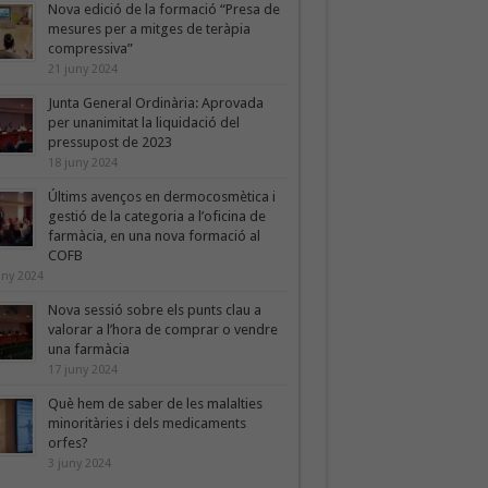
Nova edició de la formació “Presa de
mesures per a mitges de teràpia
compressiva”
21 juny 2024
Junta General Ordinària: Aprovada
per unanimitat la liquidació del
pressupost de 2023
18 juny 2024
Últims avenços en dermocosmètica i
gestió de la categoria a l’oficina de
farmàcia, en una nova formació al
COFB
uny 2024
Nova sessió sobre els punts clau a
valorar a l’hora de comprar o vendre
una farmàcia
17 juny 2024
Què hem de saber de les malalties
minoritàries i dels medicaments
orfes?
3 juny 2024