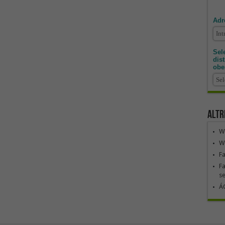
Adr
Sele
dis
obe
Altr
We
We
F
Fa
se
ÁG