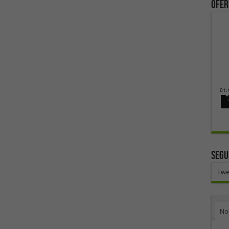
ofer
SEGU
Twe
No