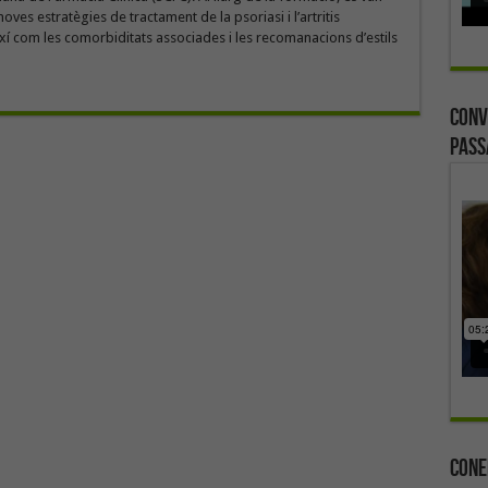
oves estratègies de tractament de la psoriasi i l’artritis
ixí com les comorbiditats associades i les recomanacions d’estils
Conv
Pass
Cone