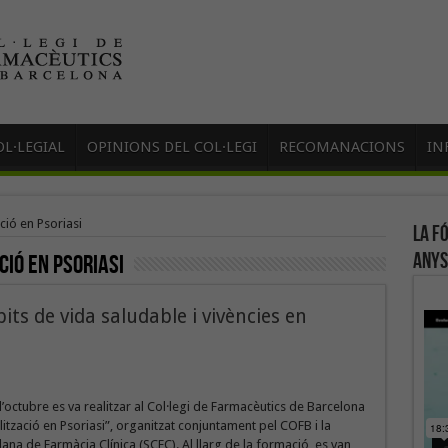
L·LEGIAL
OPINIONS DEL COL·LEGI
RECOMANACIONS
IN
ció en Psoriasi
La f
anys
ció en Psoriasi
bits de vida saludable i vivències en
d’octubre es va realitzar al Col·legi de Farmacèutics de Barcelona
alització en Psoriasi”, organitzat conjuntament pel COFB i la
lana de Farmàcia Clínica (SCFC). Al llarg de la formació, es van