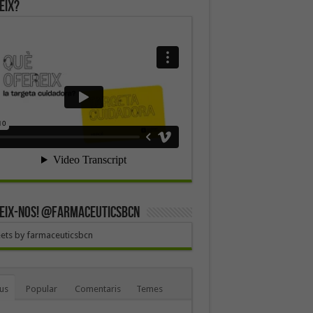
eix?
EIX-NOS! @farmaceuticsbcn
ets by farmaceuticsbcn
us
Popular
Comentaris
Temes