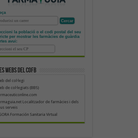
eça
ccioni la població o el codi postal del seu
tricte per mostrar les farmàcies de guàrdia
rtes avui:
es webs del COFB
b del col·legi
b de col·legiats (BBS)
armaceuticonline.com
rmaguia.net Localitzador de farmàcies i dels
us serveis
ORA Formación Sanitaria Virtual