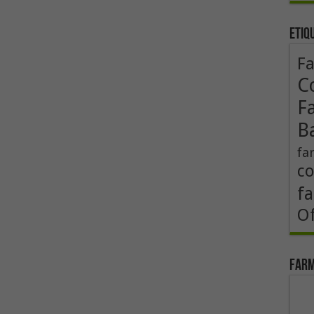
Etiq
F
Co
F
B
fa
co
fa
Of
Farm