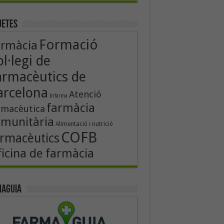
uetes
Formació
armàcia
l·legi de
armacèutics de
arcelona
Atenció
Infarma
farmàcia
rmacèutica
munitària
Alimentació i nutrició
COFB
rmacèutics
icina de farmàcia
aguia