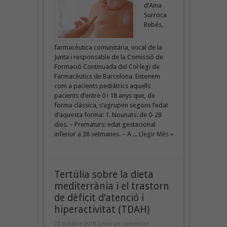
d’Aina
Surroca
Rebés,
farmacèutica comunitària, vocal de la
Junta i responsable de la Comissió de
Formació Continuada del Col·legi de
Farmacèutics de Barcelona. Entenem
com a pacients pediàtrics aquells
pacients d’entre 0 i 18 anys que, de
forma clàssica, s’agrupen segons l’edat
d’aquesta forma: 1. Nounats: de 0-28
dies. – Prematurs: edat gestacional
inferior a 38 setmanes. – A ...
Llegir Més »
Tertúlia sobre la dieta
mediterrània i el trastorn
de dèficit d’atenció i
hiperactivitat (TDAH)
22 octubre 2018
Deixa un comentari