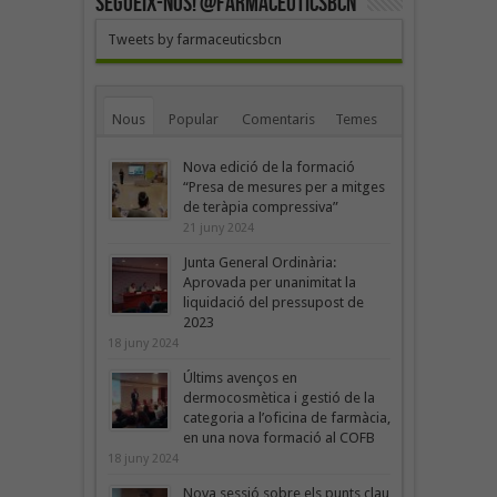
SEGUEIX-NOS! @farmaceuticsbcn
Tweets by farmaceuticsbcn
Nous
Popular
Comentaris
Temes
Nova edició de la formació
“Presa de mesures per a mitges
de teràpia compressiva”
21 juny 2024
Junta General Ordinària:
Aprovada per unanimitat la
liquidació del pressupost de
2023
18 juny 2024
Últims avenços en
dermocosmètica i gestió de la
categoria a l’oficina de farmàcia,
en una nova formació al COFB
18 juny 2024
Nova sessió sobre els punts clau