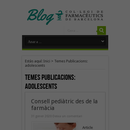
Estàs aquí:
Inici
>
Temes Publicacions:
adolescents
Temes Publicacions:
adolescents
Consell pediàtric des de la
farmàcia
31 gener 2020
Deixa un comentari
Article