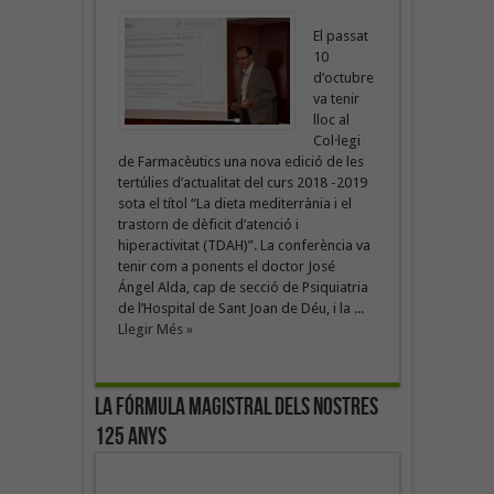
El passat
10
d’octubre
va tenir
lloc al
Col·legi
de Farmacèutics una nova edició de les
tertúlies d’actualitat del curs 2018 -2019
sota el títol “La dieta mediterrània i el
trastorn de dèficit d’atenció i
hiperactivitat (TDAH)”. La conferència va
tenir com a ponents el doctor José
Ángel Alda, cap de secció de Psiquiatria
de l’Hospital de Sant Joan de Déu, i la ...
Llegir Més »
La fórmula magistral dels nostres
125 anys