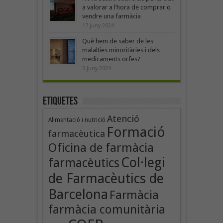
a valorar a l’hora de comprar o
vendre una farmàcia
17 juny 2024
Què hem de saber de les
malalties minoritàries i dels
medicaments orfes?
3 juny 2024
Etiquetes
Atenció
Alimentació i nutrició
Formació
farmacèutica
Oficina de farmàcia
Col·legi
farmacèutics
de Farmacèutics de
Barcelona
Farmàcia
farmàcia comunitària