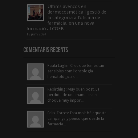
Últims avenços en
dermocosmètica i gestió de
la categoria a l’oficina de
farmàcia, en una nova
formació al COFB
18 juny 2024
Comentaris Recents
Paula Luglin: Crec que temes tan
sensibles com l'oncologia
hematològica s'...
Rebirthing: Muy buen post! La
perdida de una mama es un
choque muy impor...
Felix Torres: Esta molt bé aquesta
campanya y penso que desde la
farmacia...