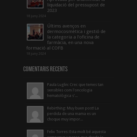
liquidació del pressupost de
2023
18 juny 2024
Últims avenços en
dermocosmètica i gestió de
la categoria a l’oficina de
farmàcia, en una nova
formació al COFB
18 juny 2024
Comentaris Recents
Paula Luglin: Crec que temes tan
sensibles com l'oncologia
hematològica s'...
Rebirthing: Muy buen post! La
perdida de una mama es un
choque muy impor...
Felix Torres: Esta molt bé aquesta