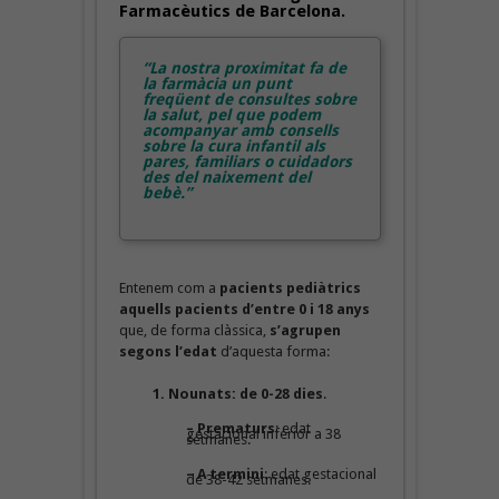
Farmacèutics de Barcelona.
“La nostra proximitat fa de
la farmàcia un punt
freqüent de consultes sobre
la salut, pel que podem
acompanyar amb consells
sobre la cura infantil als
pares, familiars o cuidadors
des del naixement del
bebè.”
Entenem com a
pacients pediàtrics
aquells pacients d’entre 0 i 18 anys
que, de forma clàssica,
s’agrupen
segons l’edat
d’aquesta forma:
1. Nounats: de 0-28 dies
.
– Prematurs
: edat
gestacional inferior a 38
setmanes.
– A termini
: edat gestacional
de 38-42 setmanes.