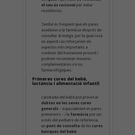
el seu ús racional
per evitar
resistències.
També és freqüent que els pares
acudeixin a la farmàcia després de
consultar al metge, per la qual cosa
en aquest cas reforçarem els
aspectes més importants a
conèixer del tractament prescrit i
podrem recomanar mesures
complementàries i/o no
farmacològiques.
Primeres cures del bebè,
lactància i alimentació infantil
L’arribada del bebè pot provocar
dubtes en les seves cures
generals
– especialment en pares
primerencs – i la
farmàcia
pot ser,
a més del pediatre de referència,
un
punt de consulta
de les
cures
bàsiques del bebè
.