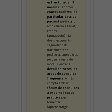
estructurat en 5
mòduls
. El primer
contextualitza les
particularitats del
pacient pediàtric
amb relació a l’edat,
etapes,
farmacodinàmia,
dosis, excipients i
seguretat dels
tractaments en
pediatria, entre altres,
per, en la resta de
mòduls, entrar al
detall en totes les
àrees de consulta
freqüents
. A més,
compta amb un
fòrum de consultes
a experts i casos
pràctics
per
fomentar
l’aprenentatge.