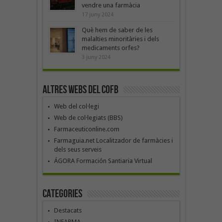
vendre una farmàcia
17 juny 2024
Què hem de saber de les
malalties minoritàries i dels
medicaments orfes?
3 juny 2024
Altres webs del COFB
Web del col·legi
Web de col·legiats (BBS)
Farmaceuticonline.com
Farmaguia.net Localitzador de farmàcies i
dels seus serveis
ÁGORA Formación Santiaria Virtual
Categories
Destacats
INFARMA