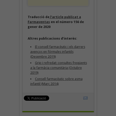
Traducció de
l’article publicat a
Farmaventas
en el número 156 de
gener de 2020
Altres publicacions d’interès:
El consell farmacèutic i els darrers
avenços en fórmules infantils
(Desembre 2019)
Grip i refredat: consultes freqüents
a la farmàcia comunitària (Octubre
2019)
Consell farmacèutic sobre asma
infantil (Març 2014)