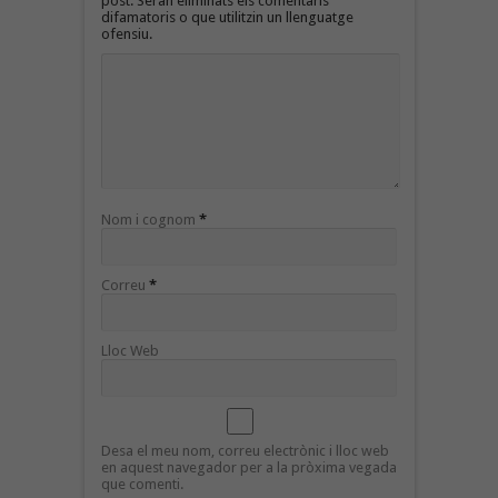
post. Seran eliminats els comentaris
difamatoris o que utilitzin un llenguatge
ofensiu.
Nom i cognom
*
Correu
*
Lloc Web
Desa el meu nom, correu electrònic i lloc web
en aquest navegador per a la pròxima vegada
que comenti.