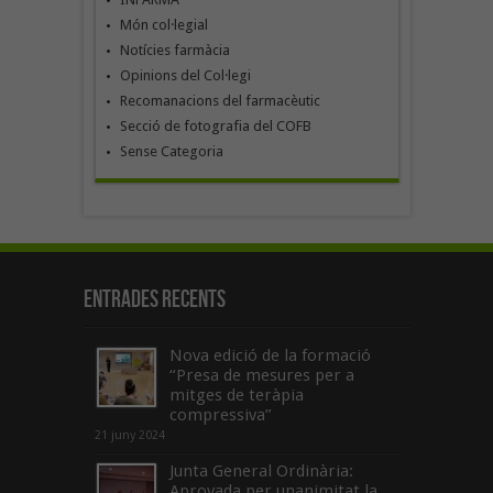
Món col·legial
Notícies farmàcia
Opinions del Col·legi
Recomanacions del farmacèutic
Secció de fotografia del COFB
Sense Categoria
Entrades recents
Nova edició de la formació
“Presa de mesures per a
mitges de teràpia
compressiva”
21 juny 2024
Junta General Ordinària:
Aprovada per unanimitat la