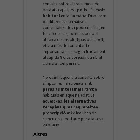
consulta sobre el tractament de
paràsits capil·lars –
polls
– és
molt
habitual
en la farmàcia. Disposem
de diferents alternatives
comercialitzades i podrem triar, en
funció del cas, formats per pell
atòpica o sensible, tipus de cabell,
etc., a més de fomentar la
importància d’un segon tractament
al cap de 8 dies coincidint amb el
cicle vital del paràsit.
No és infreqüent la consulta sobre
símptomes relacionats amb
paràsits intestinals
, també
habituals en aquesta edat. És
aquest cas,
les alternatives
terapèutiques requereixen
prescripció mèdica
i han de
remetre’s al pediatre per a la seva
valoració.
Altres