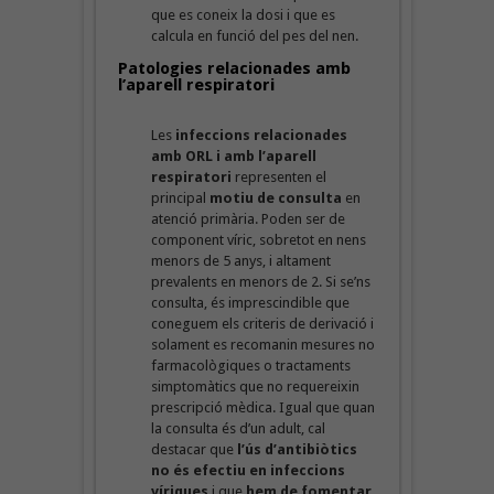
que es coneix la dosi i que es
calcula en funció del pes del nen.
Patologies relacionades amb
l’aparell respiratori
Les
infeccions
relacionades
amb ORL i amb l’aparell
respiratori
representen el
principal
motiu de consulta
en
atenció primària. Poden ser de
component víric, sobretot en nens
menors de 5 anys, i altament
prevalents en menors de 2. Si se’ns
consulta, és imprescindible que
coneguem els criteris de derivació i
solament es recomanin mesures no
farmacològiques o tractaments
simptomàtics que no requereixin
prescripció mèdica. Igual que quan
la consulta és d’un adult, cal
destacar que
l’ús d’antibiòtics
no és efectiu en infeccions
víriques
i que
hem de fomentar