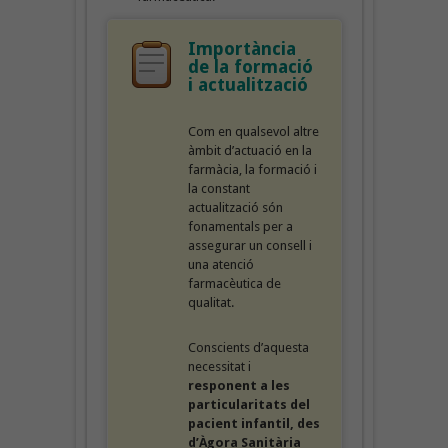
Importància
de la formació
i actualització
Com en qualsevol altre
àmbit d’actuació en la
farmàcia, la formació i
la constant
actualització són
fonamentals per a
assegurar un consell i
una atenció
farmacèutica de
qualitat.
Conscients d’aquesta
necessitat i
responent a les
particularitats del
pacient infantil, des
d’Àgora Sanitària