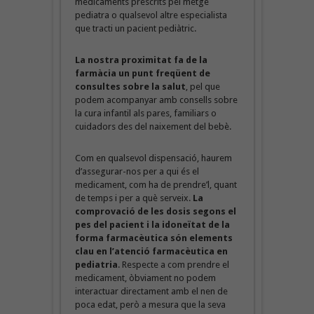
medicaments prescrits pel metge
pediatra o qualsevol altre especialista
que tracti un pacient pediàtric.
La nostra proximitat fa de la
farmàcia un punt freqüent de
consultes sobre la salut
, pel que
podem acompanyar amb consells sobre
la cura infantil als pares, familiars o
cuidadors des del naixement del bebè.
Com en qualsevol dispensació, haurem
d’assegurar-nos per a qui és el
medicament, com ha de prendre’l, quant
de temps i per a què serveix.
La
comprovació de les dosis segons el
pes del pacient i la idoneïtat de la
forma farmacèutica són elements
clau en l’atenció farmacèutica en
pediatria
. Respecte a com prendre el
medicament, òbviament no podem
interactuar directament amb el nen de
poca edat, però a mesura que la seva