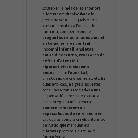
Existeixen, a més de les anteriors,
diferents àmbits vinculats a la
pediatria sobre els quals poden
arribar consultes a l’oficina de
farmàcia, com per exemple,
preguntes relacionades amb el
sistema nerviós central
;
insomni
infantil
,
ansietat
,
enuresi nocturna
,
trastorns de
dèficit d’atenció
i
hiperactivitat
;
sistema
endocrí
, com l’
obesitat
,
trastorns de creixement
, etc. En
qualsevol cas, ja sigui si aquestes
consultes estan associades a una
dispensació concreta o es tracta
d’una pregunta més general,
sempre remetrem als
especialistes de referència
en
cas que es compleixin els criteris de
derivació que marquen els
diferents protocols d’actuació
farmacèutica.