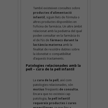
També existeixen consultes sobre
productes d’alimentació
infantil
, siguin llets de fórmula o
altres productes disponibles en
l’oficina de farmàcia. Un altre àmbit
relacionat amb la pediatria del qual
poden consultar en la farmàcia és
el de l’ús de
fàrmacs durant la
lactància
materna
amb la
finalitat de resoldre dubtes sobre
la idoneïtat o compatibilitat
d’aquests tractaments.
Patologies relacionades amb la
pell – cura de la pell infantil
La
cura de la pell
, així com
patologies relacionades, són
motius
freqüents
de consulta
.
Encara que no existeixi cap
patologia,
la pell infantil
requereix productes i cures
específiques
, ja que fins a