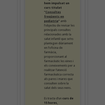
hem impulsat un
curs titulat
“
Consultes
freqüents en
pediatria
”
amb
l’objectiu de revisar les
principals consultes
relacionades amb la
salut infantil que se’ns
plantegen diàriament
en l’oficina de
farmàcia,
proporcionant al
farmacèutic les eines i
els coneixements per a
realitzar l’atenció
farmacèutica correcta
als pares i mares que
consulten sobre la
salut dels seus nens.
Es tracta d’un
curs de
15 hores,