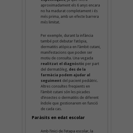
aproximadament els 6 anys encara
no ha madurat completament i és
més prima, amb un efecte barrera
més limitat.
Per exemple, durant la infància
també pot debutar l’atòpia,
dermatitis atòpica en l’àmbit cutani,
manifestacions que poden ser
motiu de consulta. Una vegada
realitzat el diagnòstic
per part
del dermatòleg,
des de la
farmàcia podem ajudar al
seguiment
del pacient pediàtric.
Altres consultes freqüents en
l’àmbit cutani són les picades
d’insectes o dermatitis de diferent
índole que gestionarem en funció
de cada cas.
Paràsits en edat escolar
Amb l’inici de l’etapa escolar, la