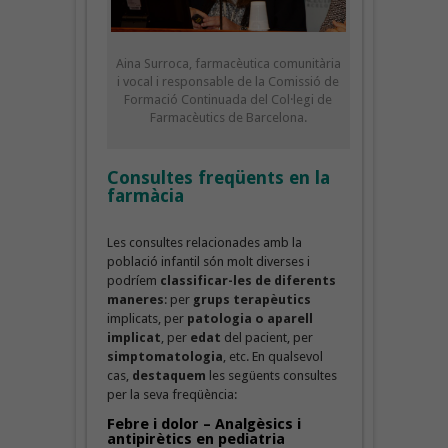
Aina Surroca, farmacèutica comunitària
i vocal i responsable de la Comissió de
Formació Continuada del Col·legi de
Farmacèutics de Barcelona.
Consultes freqüents en la
farmàcia
Les consultes relacionades amb la
població infantil són molt diverses i
podríem
classificar-les de diferents
maneres
: per
grups terapèutics
implicats, per
patologia
o aparell
implicat
, per
edat
del pacient, per
simptomatologia
, etc. En qualsevol
cas,
destaquem
les següents consultes
per la seva freqüència:
Febre i dolor – Analgèsics i
antipirètics en pediatria