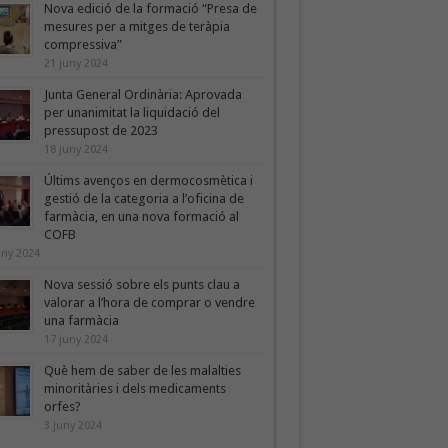
Nova edició de la formació “Presa de
mesures per a mitges de teràpia
compressiva”
21 juny 2024
Junta General Ordinària: Aprovada
per unanimitat la liquidació del
pressupost de 2023
18 juny 2024
Últims avenços en dermocosmètica i
gestió de la categoria a l’oficina de
farmàcia, en una nova formació al
COFB
uny 2024
Nova sessió sobre els punts clau a
valorar a l’hora de comprar o vendre
una farmàcia
17 juny 2024
Què hem de saber de les malalties
minoritàries i dels medicaments
orfes?
3 juny 2024