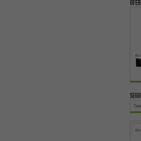
ofer
SEGU
Twe
No