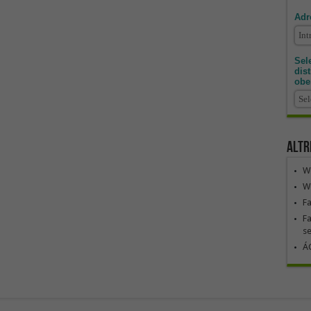
Adr
Sele
dis
obe
Altr
We
We
F
Fa
se
ÁG