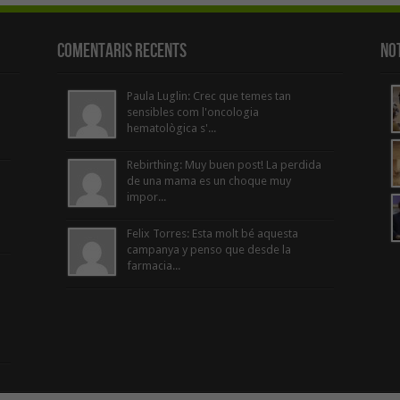
Comentaris Recents
Not
Paula Luglin: Crec que temes tan
sensibles com l'oncologia
hematològica s'...
Rebirthing: Muy buen post! La perdida
de una mama es un choque muy
impor...
Felix Torres: Esta molt bé aquesta
campanya y penso que desde la
farmacia...