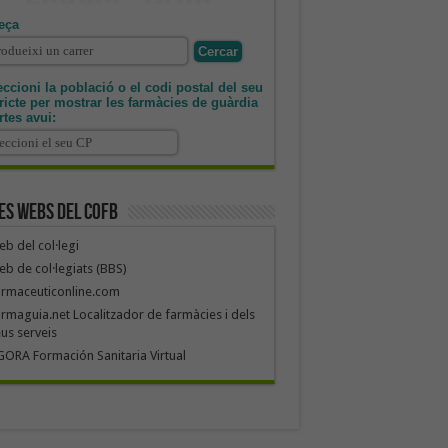
eça
ccioni la població o el codi postal del seu
tricte per mostrar les farmàcies de guàrdia
rtes avui:
es webs del COFB
b del col·legi
b de col·legiats (BBS)
armaceuticonline.com
rmaguia.net Localitzador de farmàcies i dels
us serveis
ORA Formación Sanitaria Virtual