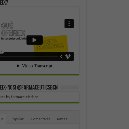
eix?
EIX-NOS! @farmaceuticsbcn
ets by farmaceuticsbcn
us
Popular
Comentaris
Temes