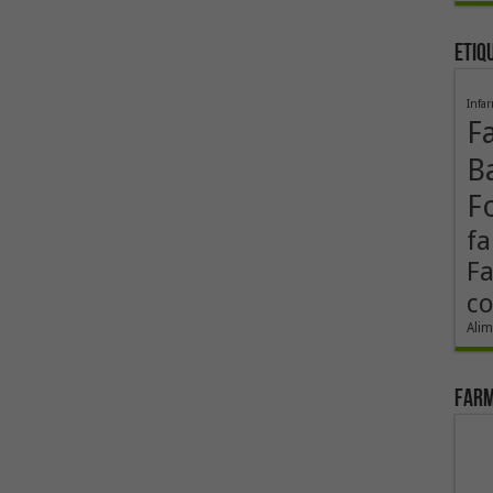
Etiq
Infa
F
B
F
fa
F
co
Alim
Farm