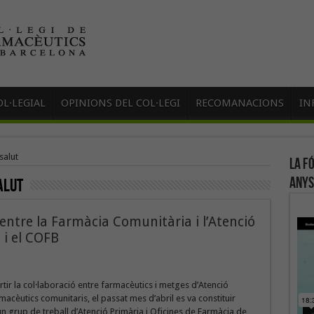
L·LEGIAL
OPINIONS DEL COL·LEGI
RECOMANACIONS
IN
salut
La f
anys
alut
 entre la Farmàcia Comunitària i l’Atenció
 i el COFB
ortir la col·laboració entre farmacèutics i metges d’Atenció
rmacèutics comunitaris, el passat mes d’abril es va constituir
 grup de treball d’Atenció Primària i Oficines de Farmàcia de