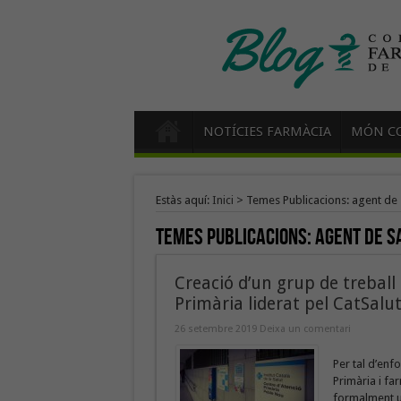
NOTÍCIES FARMÀCIA
MÓN CO
Estàs aquí:
Inici
>
Temes Publicacions: agent de 
Temes Publicacions:
agent de s
Creació d’un grup de treball
Primària liderat pel CatSalut
26 setembre 2019
Deixa un comentari
Per tal d’enf
Primària i fa
formalment un