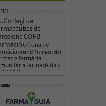
uetes
Col·legi de
rma
armacèutics de
COFB
arcelona
ormació
Oficina de
rmàcia
Atenció farmacèutica
armàcia
farmàcia
farmacèutics
munitària
entació i nutrició
aguia