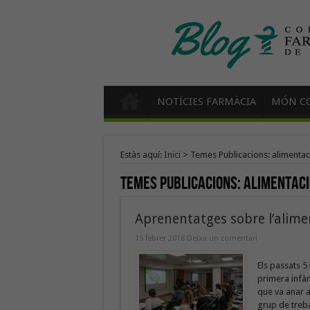
NOTÍCIES FARMÀCIA
MÓN CO
Estàs aquí:
Inici
>
Temes Publicacions: alimenta
Temes Publicacions:
alimentac
Aprenentatges sobre l’aliment
15 febrer 2018
Deixa un comentari
Els passats 5 
primera infànc
que va anar a
grup de treba