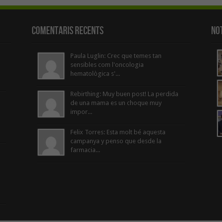
Comentaris Recents
Not
Paula Luglin: Crec que temes tan
sensibles com l'oncologia
hematològica s'...
Rebirthing: Muy buen post! La perdida
de una mama es un choque muy
impor...
Felix Torres: Esta molt bé aquesta
campanya y penso que desde la
farmacia...