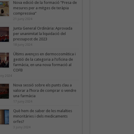
Nova edició de la formació “Presa de
mesures per a mitges de teràpia
compressiva”
21 juny 2024
Junta General Ordinària: Aprovada
per unanimitat la liquidació del
pressupost de 2023
18 juny 2024
Últims avenços en dermocosmètica i
gestió de la categoria a l’oficina de
farmàcia, en una nova formació al
COFB
uny 2024
Nova sessió sobre els punts clau a
valorar a l’hora de comprar o vendre
una farmàcia
17 juny 2024
Què hem de saber de les malalties
minoritàries i dels medicaments
orfes?
3 juny 2024