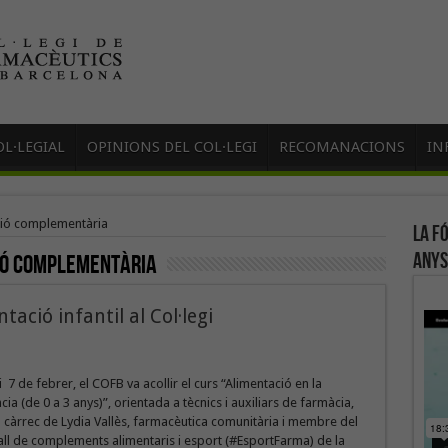
L·LEGIAL
OPINIONS DEL COL·LEGI
RECOMANACIONS
IN
ció complementària
La f
anys
ió complementària
ació infantil al Col·legi
i 7 de febrer, el COFB va acollir el curs “Alimentació en la
ia (de 0 a 3 anys)”, orientada a tècnics i auxiliars de farmàcia,
 càrrec de Lydia Vallès, farmacèutica comunitària i membre del
ll de complements alimentaris i esport (#EsportFarma) de la