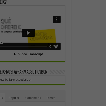
eix?
EIX-NOS! @farmaceuticsbcn
ets by farmaceuticsbcn
us
Popular
Comentaris
Temes