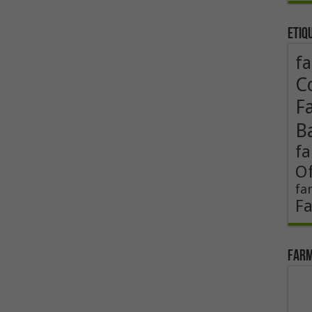
Etiq
fa
Co
F
B
fa
Of
fa
F
Farm