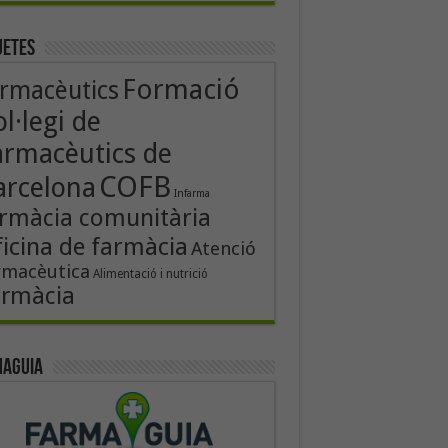
uetes
Formació
rmacèutics
l·legi de
armacèutics de
COFB
arcelona
Infarma
rmàcia comunitària
icina de farmàcia
Atenció
rmacèutica
Alimentació i nutrició
armàcia
aguia