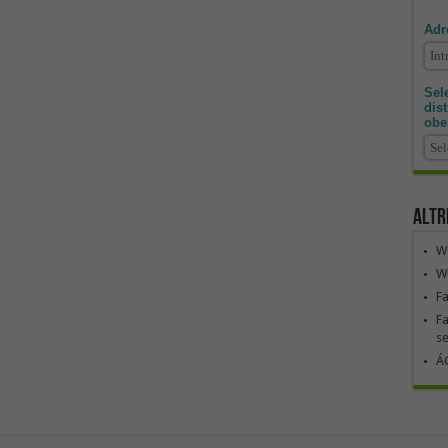
Adr
Sele
dis
obe
Altr
We
We
F
Fa
se
ÁG