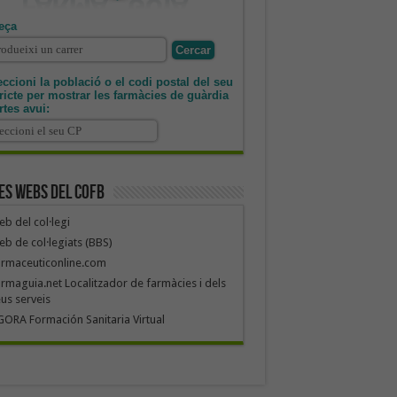
eça
ccioni la població o el codi postal del seu
tricte per mostrar les farmàcies de guàrdia
rtes avui:
es webs del COFB
b del col·legi
b de col·legiats (BBS)
armaceuticonline.com
rmaguia.net Localitzador de farmàcies i dels
us serveis
ORA Formación Sanitaria Virtual