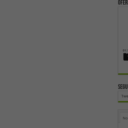
ofer
SEGU
Twe
No