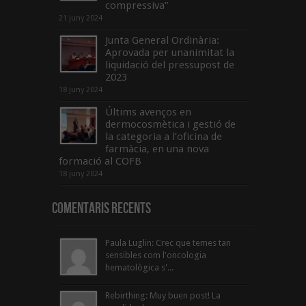
compressiva”
21 juny 2024
Junta General Ordinària:
Aprovada per unanimitat la
liquidació del pressupost de
2023
18 juny 2024
Últims avenços en
dermocosmètica i gestió de
la categoria a l’oficina de
farmàcia, en una nova
formació al COFB
18 juny 2024
Comentaris Recents
Paula Luglin: Crec que temes tan
sensibles com l'oncologia
hematològica s'...
Rebirthing: Muy buen post! La