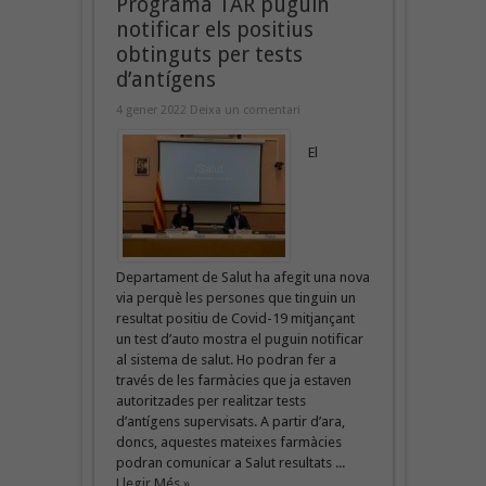
Programa TAR puguin
notificar els positius
obtinguts per tests
d’antígens
4 gener 2022
Deixa un comentari
El
Departament de Salut ha afegit una nova
via perquè les persones que tinguin un
resultat positiu de Covid-19 mitjançant
un test d’auto mostra el puguin notificar
al sistema de salut. Ho podran fer a
través de les farmàcies que ja estaven
autoritzades per realitzar tests
d’antígens supervisats. A partir d’ara,
doncs, aquestes mateixes farmàcies
podran comunicar a Salut resultats ...
Llegir Més »