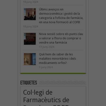
18 juny 2024
Últims avenços en
dermocosmètica i gestió de la
categoria a l’oficina de farmàcia,
en una nova formació al COFB
18 juny 2024
Nova sessió sobre els punts clau
a valorar a l’hora de comprar o
vendre una farmàcia
17 juny 2024
Què hem de saber de les
malalties minoritàries i dels
medicaments orfes?
3 juny 2024
Etiquetes
Col·legi de
Farmacèutics de