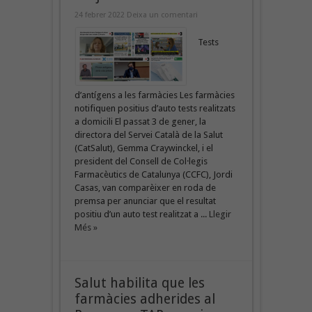
24 febrer 2022
Deixa un comentari
Tests
d’antígens a les farmàcies Les farmàcies
notifiquen positius d’auto tests realitzats
a domicili El passat 3 de gener, la
directora del Servei Català de la Salut
(CatSalut), Gemma Craywinckel, i el
president del Consell de Col·legis
Farmacèutics de Catalunya (CCFC), Jordi
Casas, van comparèixer en roda de
premsa per anunciar que el resultat
positiu d’un auto test realitzat a ...
Llegir
Més »
Salut habilita que les
farmàcies adherides al