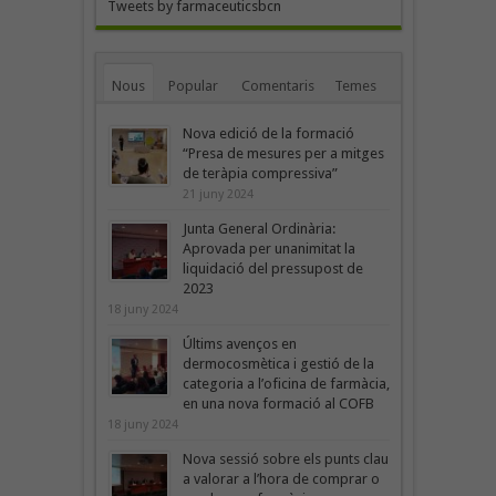
Tweets by farmaceuticsbcn
Nous
Popular
Comentaris
Temes
Nova edició de la formació
“Presa de mesures per a mitges
de teràpia compressiva”
21 juny 2024
Junta General Ordinària:
Aprovada per unanimitat la
liquidació del pressupost de
2023
18 juny 2024
Últims avenços en
dermocosmètica i gestió de la
categoria a l’oficina de farmàcia,
en una nova formació al COFB
18 juny 2024
Nova sessió sobre els punts clau
a valorar a l’hora de comprar o