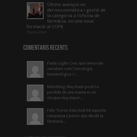
Últims avenços en
dermocosmètica i gestió de
la categoria a l’oficina de
farmàcia, en una nova
formació al COFB
18 juny 2024
Comentaris Recents
Paula Luglin: Crec que temes tan
sensibles com l'oncologia
hematològica s'...
Rebirthing: Muy buen post! La
perdida de una mama es un
choque muy impor...
Felix Torres: Esta molt bé aquesta
campanya y penso que desde la
farmacia...