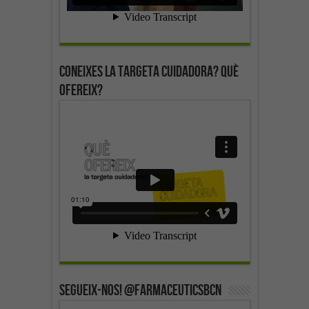
Coneixes la targeta cuidadora? Què
ofereix?
SEGUEIX-NOS! @farmaceuticsbcn