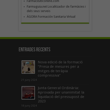
Farmaceuticonline.com
Farmaguia.net Localitzador de farmàcies i
dels seus serveis
ÁGORA Formación Sanitaria Virtual
Entrades recents
Nova edició de la formació
“Presa de mesures per a
mitges de teràpia
compressiva”
21 juny 2024
Junta General Ordinària:
Aprovada per unanimitat la
liquidació del pressupost de
2023
18 juny 2024