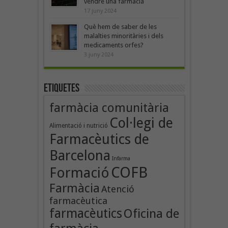
vendre una farmàcia
17 juny 2024
Què hem de saber de les
malalties minoritàries i dels
medicaments orfes?
3 juny 2024
Etiquetes
farmàcia comunitària
Col·legi de
Alimentació i nutrició
Farmacèutics de
Barcelona
Infarma
COFB
Formació
Farmàcia
Atenció
farmacèutica
farmacèutics
Oficina de