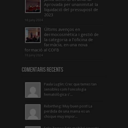
Aprovada per unanimitat la
liquidació del pressupost de
2023
18 juny 2024
Últims avenços en
dermocosmètica i gestió de
la categoria a l’oficina de
farmàcia, en una nova
formació al COFB
18 juny 2024
Comentaris Recents
Paula Luglin: Crec que temes tan
sensibles com l'oncologia
hematològica s'...
Rebirthing: Muy buen post! La
perdida de una mama es un
choque muy impor...