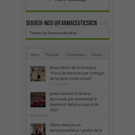
SEGUEIX-NOS! @farmaceuticsbcn
Tweets by farmaceuticsbcn
Nous
Popular
Comentaris
Temes
Nova edició de la formació
“Presa de mesures per a mitges
de teràpia compressiva”
21 juny 2024
Junta General Ordinària:
Aprovada per unanimitat la
liquidació del pressupost de
2023
18 juny 2024
Últims avenços en
dermocosmètica i gestió de la