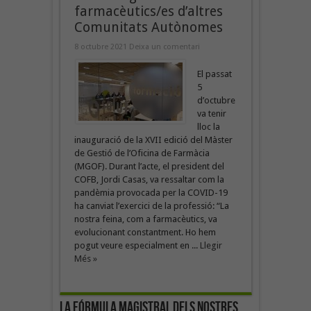
farmacèutics/es d’altres
Comunitats Autònomes
8 octubre 2021
Deixa un comentari
El passat
5
d’octubre
va tenir
lloc la
inauguració de la XVII edició del Màster
de Gestió de l’Oficina de Farmàcia
(MGOF). Durant l’acte, el president del
COFB, Jordi Casas, va ressaltar com la
pandèmia provocada per la COVID-19
ha canviat l’exercici de la professió: “La
nostra feina, com a farmacèutics, va
evolucionant constantment. Ho hem
pogut veure especialment en ...
Llegir
Més »
La fórmula magistral dels nostres