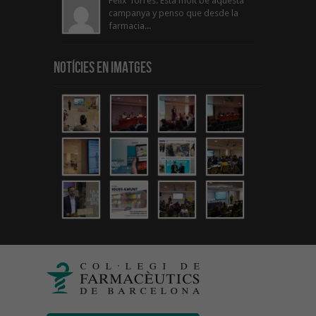
Felix Torres: Esta molt bé aquesta
campanya y penso que desde la
farmacia...
Notícies en Imatges