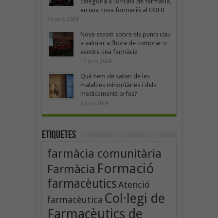
categoria a l’oficina de farmàcia,
en una nova formació al COFB
18 juny 2024
Nova sessió sobre els punts clau
a valorar a l’hora de comprar o
vendre una farmàcia
17 juny 2024
Què hem de saber de les
malalties minoritàries i dels
medicaments orfes?
3 juny 2024
Etiquetes
farmàcia comunitària
Formació
Farmàcia
farmacèutics
Atenció
Col·legi de
farmacèutica
Farmacèutics de