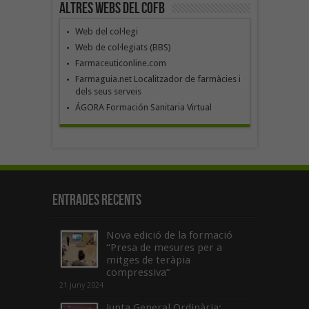
Altres webs del COFB
Web del col·legi
Web de col·legiats (BBS)
Farmaceuticonline.com
Farmaguia.net Localitzador de farmàcies i
dels seus serveis
ÁGORA Formación Sanitaria Virtual
Entrades recents
Nova edició de la formació
“Presa de mesures per a
mitges de teràpia
compressiva”
21 juny 2024
Junta General Ordinària: