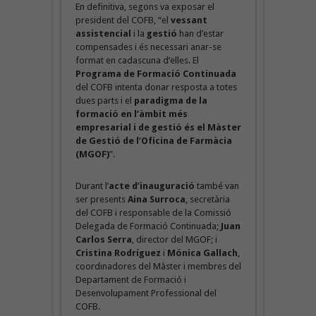
En definitiva, segons va exposar el
president del COFB, “el
vessant
assistencial
i la
gestió
han d’estar
compensades i és necessari anar-se
format en cadascuna d’elles. El
Programa de Formació Continuada
del COFB intenta donar resposta a totes
dues parts i el
paradigma de la
formació en l’àmbit més
empresarial i de gestió és el Màster
de Gestió de l’Oficina de Farmàcia
(MGOF)
”.
Durant l’
acte d’inauguració
també van
ser presents
Aina Surroca
, secretària
del COFB i responsable de la Comissió
Delegada de Formació Continuada;
Juan
Carlos Serra
, director del MGOF; i
Cristina Rodríguez
i
Mónica Gallach
,
coordinadores del Màster i membres del
Departament de Formació i
Desenvolupament Professional del
COFB.