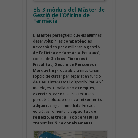
Els 3 mòduls del Màster de
Gestió de l’Oficina de
Farmàcia
El
Màster
persegueix que els alumnes
desenvolupin les
competències
necessàries
per a millorar la
gestió
de l’oficina de farmàcia
. Per a això,
consta de
3 blocs -Finances i
Fiscalitat, Gestió de Persones i
Màrqueting-
, que els alumnes tenen
l’opció de cursar per separat en funció
dels seus interessos i disponibilitat. Així
mateix, es treballa amb
exemples,
exercicis, casos
i altres recursos
perquè l’aplicació dels
coneixements
adquirits
sigui immediata. En cada
edició, es fomenta la
capacitat de
reflexió
, el
treball cooperatiu
i la
transmissió de coneixements
.