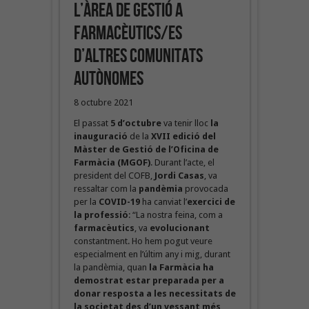
l’àrea de gestió a
farmacèutics/es
d’altres Comunitats
Autònomes
8 octubre 2021
El passat
5 d’octubre
va tenir lloc
la
inauguració
de la
XVII edició del
Màster de Gestió de l’Oficina de
Farmàcia (MGOF)
. Durant l’acte, el
president del COFB,
Jordi Casas
, va
ressaltar com la
pandèmia
provocada
per la
COVID-19
ha canviat l’
exercici de
la professió
: “La nostra feina, com a
farmacèutics
, va
evolucionant
constantment. Ho hem pogut veure
especialment en l’últim any i mig, durant
la pandèmia, quan
la Farmàcia ha
demostrat estar preparada per a
donar resposta a les necessitats de
la societat des d’un vessant més