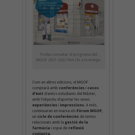
Podeu consultar el programa del
MGOF 2021-2022 fent clic a la imatge.
Com en altres edicions, el MGOF
comptarà amb
conferències
i
casos
d’èxit
d’antics estudiants del Màster,
amb l’objectiu d’aportar les seves
experiències
i
impressions
. A més,
continuaran en marxa els
Fòrum MGOF
,
un
cicle de conferències
de temes
relacionats amb la
gestió de la
farmàcia
i espai de
reflexió
conjunta
.