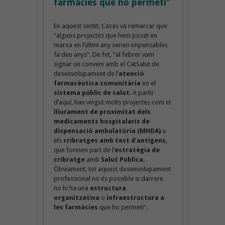
farmàcies que ho permeti”
En aquest sentit, Casas va remarcar que
“alguns projectes que hem posat en
marxa en l’últim any serien impensables
fa deu anys”. De fet, “al febrer vam
signar un conveni amb el CatSalut de
desenvolupament de l’
atenció
farmacèutica comunitària
en el
sistema públic de salut
. A partir
d’aquí, han vingut molts projectes com el
lliurament de proximitat dels
medicaments hospitalaris de
dispensació ambulatòria (MHDA)
o
els
cribratges amb test d’antígens
,
que formen part de l’
estratègia de
cribratge
amb
Salut Pública
.
Òbviament, tot aquest desenvolupament
professional no és possible si darrere
no hi ha una
estructura
organitzativa
o
infraestructura a
les farmàcies
que ho permeti”.