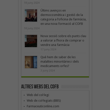
18 juny 2024
Últims avenços en
dermocosmètica i gestió de la
categoria a l’oficina de farmàcia,
en una nova formació al COFB
18 juny 2024
Nova sessió sobre els punts clau
a valorar a l’hora de comprar o
vendre una farmàcia
17 juny 2024
Què hem de saber de les
malalties minoritàries i dels
medicaments orfes?
3 juny 2024
Altres webs del COFB
Web del col·legi
Web de col·legiats (BBS)
Farmaceuticonline.com