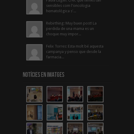
Paula Luglin: Crec que temes tan
sensibles com l'oncologia
hematològica s'...
Rebirthing: Muy buen post! La
perdida de una mama es un
choque muy impor...
Felix Torres: Esta molt bé aquesta
campanya y penso que desde la
farmacia...
Notícies en Imatges