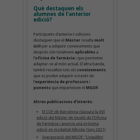
Què destaquen els
alumnes de l’anterior
edició?
Participants d’anteriors edicions
destaquen que el
Màster
resulta
molt
útil
per a adquirir coneixements que
després són totalment
aplicables
a
l’
oficina de farmàcia
i que permeten
adaptar-se al món actual. D’altra banda,
també ressalten tots els
coneixements
que es poden adquirir a través de
l’
experiència de professors
i
ponents
que imparteixen el
MGOF
.
Altres publicacions d’interès:
El COF de Barcelona clausura la XVI
edició del Màster de Gestió de l’Oficina
de Farmàcia i anuncia una pròxima
edició en modalitat híbrida (Juny 2021)
Inauguració del MGOF: “L’equilibri