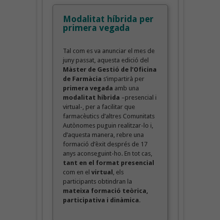
Modalitat híbrida per
primera vegada
Tal com es va anunciar el mes de
juny passat, aquesta edició del
Màster de Gestió de l’Oficina
de Farmàcia
s’impartirà per
primera vegada
amb una
modalitat híbrida
–presencial i
virtual-, per a facilitar que
farmacèutics d’altres Comunitats
Autònomes puguin realitzar-lo i,
d’aquesta manera, rebre una
formació d’èxit després de 17
anys aconseguint-ho. En tot cas,
tant en el format presencial
com en el
virtual
, els
participants obtindran la
mateixa formació teòrica,
participativa i dinàmica
.