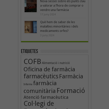
Nova sessió sobre els punts clau
a valorar a l’hora de comprar o
vendre una farmàcia
17 juny 2024
Què hem de saber de les
malalties minoritàries i dels
medicaments orfes?
3 juny 2024
Etiquetes
COFB
Alimentació i nutrició
Oficina de farmàcia
farmacèutics
Farmàcia
farmàcia
Infarma
Formació
comunitària
Atenció farmacèutica
Col·legi de