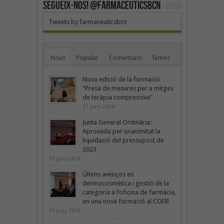
SEGUEIX-NOS! @farmaceuticsbcn
Tweets by farmaceuticsbcn
Nous
Popular
Comentaris
Temes
Nova edició de la formació
“Presa de mesures per a mitges
de teràpia compressiva”
21 juny 2024
Junta General Ordinària:
Aprovada per unanimitat la
liquidació del pressupost de
2023
18 juny 2024
Últims avenços en
dermocosmètica i gestió de la
categoria a l’oficina de farmàcia,
en una nova formació al COFB
18 juny 2024