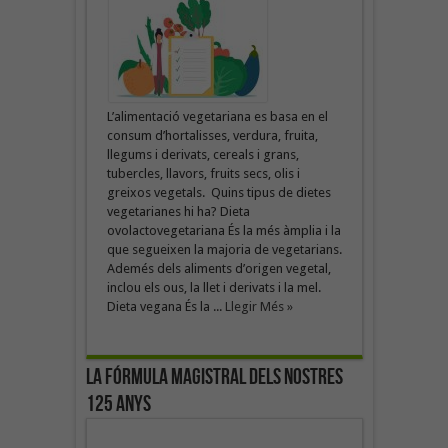
L’alimentació vegetariana es basa en el
consum d’hortalisses, verdura, fruita,
llegums i derivats, cereals i grans,
tubercles, llavors, fruits secs, olis i
greixos vegetals. Quins tipus de dietes
vegetarianes hi ha? Dieta
ovolactovegetariana És la més àmplia i la
que segueixen la majoria de vegetarians.
Ademés dels aliments d’origen vegetal,
inclou els ous, la llet i derivats i la mel.
Dieta vegana És la ...
Llegir Més »
La fórmula magistral dels nostres
125 anys