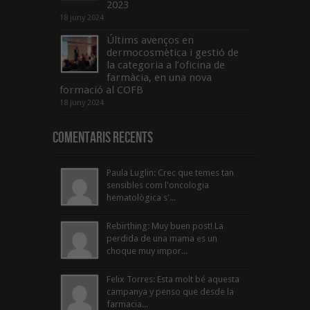
2023
18 juny 2024
Últims avenços en
dermocosmètica i gestió de
la categoria a l’oficina de
farmàcia, en una nova
formació al COFB
18 juny 2024
Comentaris Recents
Paula Luglin: Crec que temes tan
sensibles com l'oncologia
hematològica s'...
Rebirthing: Muy buen post! La
perdida de una mama es un
choque muy impor...
Felix Torres: Esta molt bé aquesta
campanya y penso que desde la
farmacia...