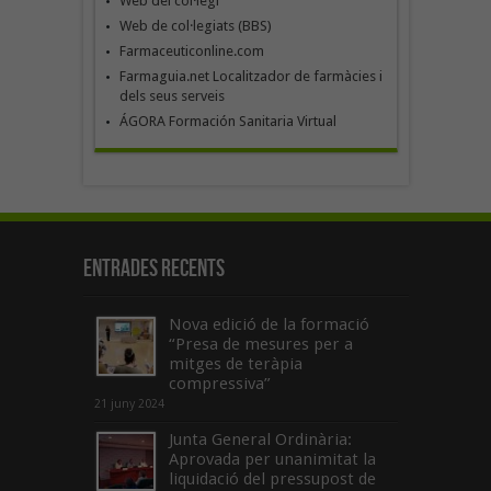
Web del col·legi
Web de col·legiats (BBS)
Farmaceuticonline.com
Farmaguia.net Localitzador de farmàcies i
dels seus serveis
ÁGORA Formación Sanitaria Virtual
Entrades recents
Nova edició de la formació
“Presa de mesures per a
mitges de teràpia
compressiva”
21 juny 2024
Junta General Ordinària:
Aprovada per unanimitat la
liquidació del pressupost de