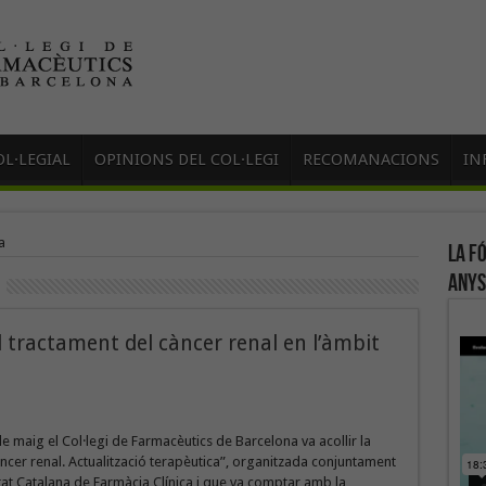
L·LEGIAL
OPINIONS DEL COL·LEGI
RECOMANACIONS
IN
a
La f
anys
l tractament del càncer renal en l’àmbit
de maig el Col·legi de Farmacèutics de Barcelona va acollir la
cer renal. Actualització terapèutica”, organitzada conjuntament
at Catalana de Farmàcia Clínica i que va comptar amb la