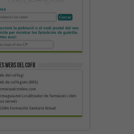
eça
ccioni la població o el codi postal del seu
tricte per mostrar les farmàcies de guàrdia
rtes avui:
es webs del COFB
b del col·legi
b de col·legiats (BBS)
armaceuticonline.com
rmaguia.net Localitzador de farmàcies i dels
us serveis
ORA Formación Sanitaria Virtual