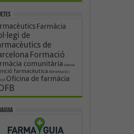
uetes
rmacèutics
Farmàcia
l·legi de
armacèutics de
Formació
arcelona
rmàcia comunitària
Infarma
enció farmacèutica
Alimentació i
Oficina de farmàcia
ició
OFB
aguia