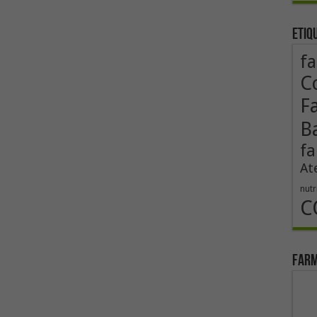
Etiq
fa
Co
F
B
fa
At
nutr
C
Farm