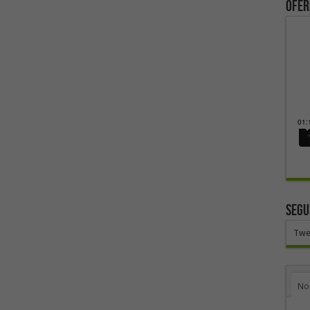
ofer
SEGU
Twe
No