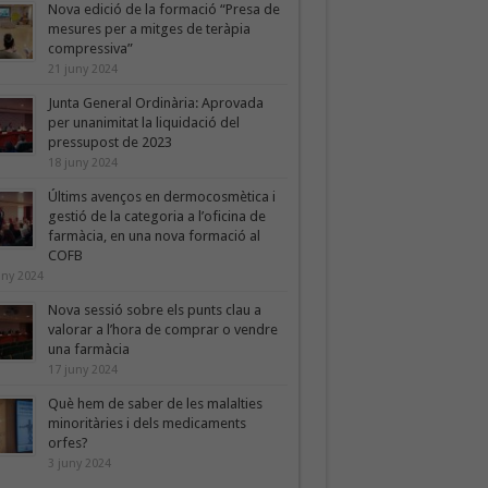
Nova edició de la formació “Presa de
mesures per a mitges de teràpia
compressiva”
21 juny 2024
Junta General Ordinària: Aprovada
per unanimitat la liquidació del
pressupost de 2023
18 juny 2024
Últims avenços en dermocosmètica i
gestió de la categoria a l’oficina de
farmàcia, en una nova formació al
COFB
uny 2024
Nova sessió sobre els punts clau a
valorar a l’hora de comprar o vendre
una farmàcia
17 juny 2024
Què hem de saber de les malalties
minoritàries i dels medicaments
orfes?
3 juny 2024