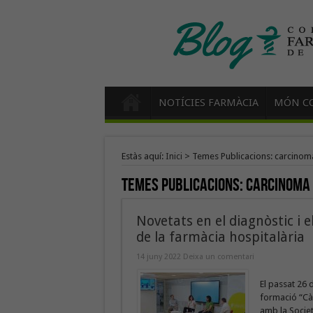
NOTÍCIES FARMÀCIA
MÓN CO
Estàs aquí:
Inici
>
Temes Publicacions: carcinom
Temes Publicacions:
carcinoma
Novetats en el diagnòstic i e
de la farmàcia hospitalària
14 juny 2022
Deixa un comentari
El passat 26 
formació “Càn
amb la Societ