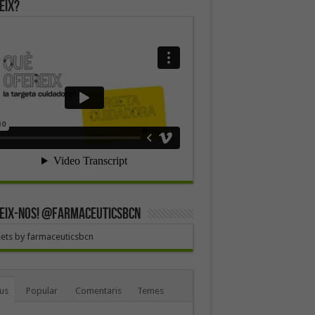
eix?
EIX-NOS! @farmaceuticsbcn
ets by farmaceuticsbcn
us
Popular
Comentaris
Temes