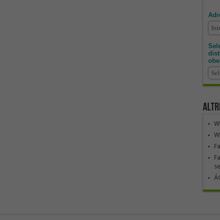
Adr
Sele
dis
obe
Altr
We
We
F
Fa
se
ÁG