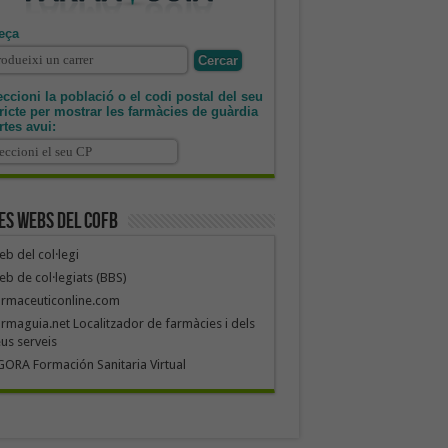
eça
ccioni la població o el codi postal del seu
tricte per mostrar les farmàcies de guàrdia
rtes avui:
es webs del COFB
b del col·legi
b de col·legiats (BBS)
armaceuticonline.com
rmaguia.net Localitzador de farmàcies i dels
us serveis
ORA Formación Sanitaria Virtual