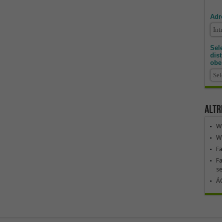
Adr
Sele
dis
obe
Altr
We
We
F
Fa
se
ÁG