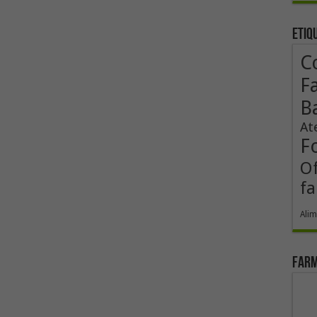
Etiq
Co
F
B
At
F
Of
fa
Alim
Farm