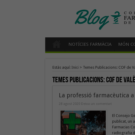
NOTÍCIES FARMÀCIA
MÓN CO
Estàs aquí:
Inici
>
Temes Publicacions: COF de V
Temes Publicacions:
COF de Val
La professió farmacèutica a 
28 agost 2020
Deixa un comentari
El Consejo G
publicat, un 
Farmacias Co
radiografia d