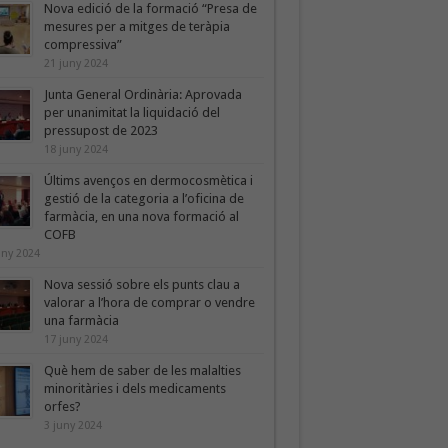
Nova edició de la formació “Presa de
mesures per a mitges de teràpia
compressiva”
21 juny 2024
Junta General Ordinària: Aprovada
per unanimitat la liquidació del
pressupost de 2023
18 juny 2024
Últims avenços en dermocosmètica i
gestió de la categoria a l’oficina de
farmàcia, en una nova formació al
COFB
uny 2024
Nova sessió sobre els punts clau a
valorar a l’hora de comprar o vendre
una farmàcia
17 juny 2024
Què hem de saber de les malalties
minoritàries i dels medicaments
orfes?
3 juny 2024