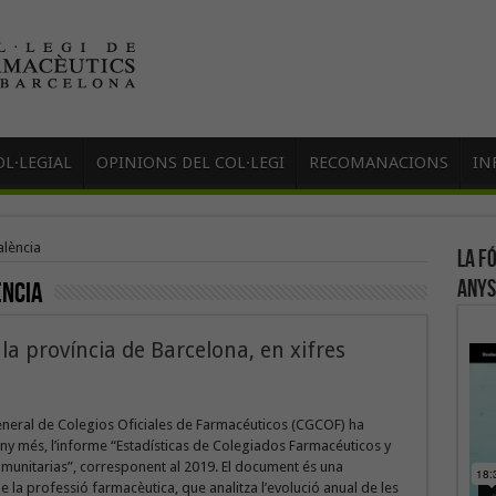
L·LEGIAL
OPINIONS DEL COL·LEGI
RECOMANACIONS
IN
alència
La f
anys
ència
la província de Barcelona, en xifres
eneral de Colegios Oficiales de Farmacéuticos (CGCOF) ha
any més, l’informe “Estadísticas de Colegiados Farmacéuticos y
munitarias”, corresponent al 2019. El document és una
e la professió farmacèutica, que analitza l’evolució anual de les