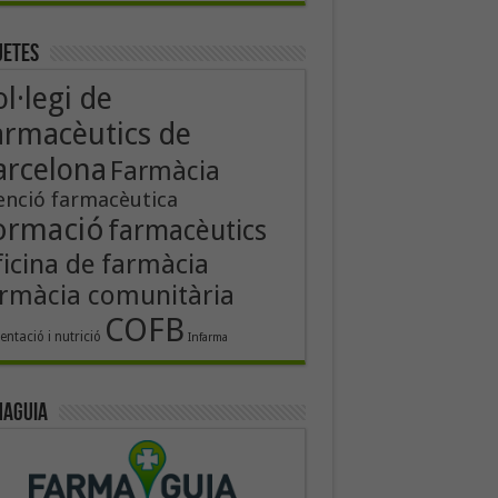
uetes
l·legi de
armacèutics de
arcelona
Farmàcia
enció farmacèutica
ormació
farmacèutics
icina de farmàcia
rmàcia comunitària
COFB
entació i nutrició
Infarma
aguia