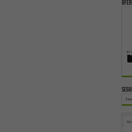
ofer
SEGU
Twe
No