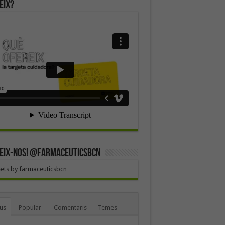
eix?
EIX-NOS! @farmaceuticsbcn
ets by farmaceuticsbcn
us
Popular
Comentaris
Temes