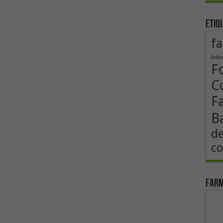
Etiq
fa
Infa
F
Co
F
B
de
co
Farm