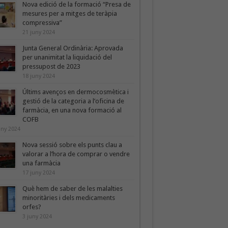
Nova edició de la formació “Presa de
mesures per a mitges de teràpia
compressiva”
21 juny 2024
Junta General Ordinària: Aprovada
per unanimitat la liquidació del
pressupost de 2023
18 juny 2024
Últims avenços en dermocosmètica i
gestió de la categoria a l’oficina de
farmàcia, en una nova formació al
COFB
uny 2024
Nova sessió sobre els punts clau a
valorar a l’hora de comprar o vendre
una farmàcia
17 juny 2024
Què hem de saber de les malalties
minoritàries i dels medicaments
orfes?
3 juny 2024