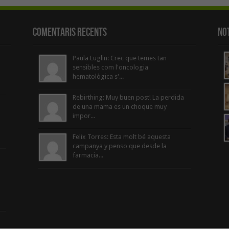
Comentaris Recents
Not
Paula Luglin: Crec que temes tan
sensibles com l'oncologia
hematològica s'...
Rebirthing: Muy buen post! La perdida
de una mama es un choque muy
impor...
Felix Torres: Esta molt bé aquesta
campanya y penso que desde la
farmacia...