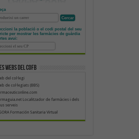
eça
ccioni la població o el codi postal del seu
tricte per mostrar les farmàcies de guàrdia
rtes avui:
es webs del COFB
b del col·legi
b de col·legiats (BBS)
armaceuticonline.com
rmaguia.net Localitzador de farmàcies i dels
us serveis
ORA Formación Sanitaria Virtual