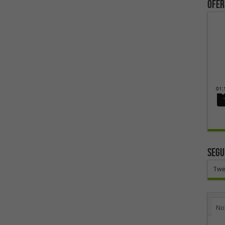
ofer
SEGU
Twe
No