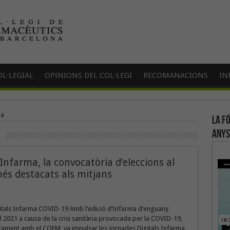
L·LEGIAL
OPINIONS DEL COL·LEGI
RECOMANACIONS
IN
la
La f
anys
a
’Infarma, la convocatòria d’eleccions al
és destacats als mitjans
itals Infarma COVID-19 Amb l’edició d’Infarma d’enguany
2021 a causa de la crisi sanitària provocada per la COVID-19,
tament amb el COFM, va impulsar les Jornades Digitals Infarma,