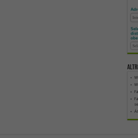
Adr
Sele
dis
obe
Altr
We
We
F
Fa
se
ÁG