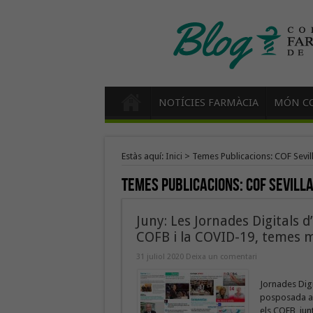
NOTÍCIES FARMÀCIA
MÓN CO
Estàs aquí:
Inici
>
Temes Publicacions: COF Sevil
Temes Publicacions:
COF Sevill
Juny: Les Jornades Digitals d
COFB i la COVID-19, temes m
31 juliol 2020
Deixa un comentari
Jornades Dig
posposada al 
els COFB, jun