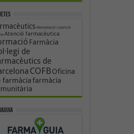
uetes
rmacèutics
Alimentació i nutrició
Atenció farmacèutica
rma
ormació
Farmàcia
l·legi de
armacèutics de
COFB
arcelona
Oficina
 farmàcia
farmàcia
munitària
aguia