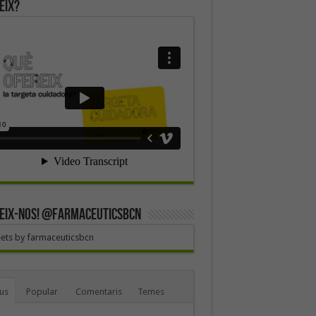
eix?
EIX-NOS! @farmaceuticsbcn
ets by farmaceuticsbcn
us
Popular
Comentaris
Temes