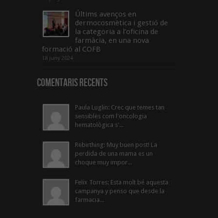
Últims avenços en
dermocosmètica i gestió de
la categoria a l’oficina de
farmàcia, en una nova
formació al COFB
18 juny 2024
Comentaris Recents
Paula Luglin: Crec que temes tan
sensibles com l'oncologia
hematològica s'...
Rebirthing: Muy buen post! La
perdida de una mama es un
choque muy impor...
Felix Torres: Esta molt bé aquesta
campanya y penso que desde la
farmacia...