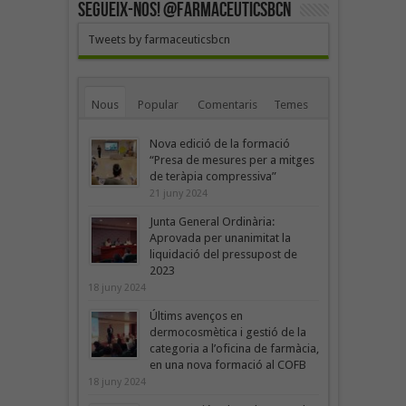
SEGUEIX-NOS! @farmaceuticsbcn
Tweets by farmaceuticsbcn
Nous
Popular
Comentaris
Temes
Nova edició de la formació
“Presa de mesures per a mitges
de teràpia compressiva”
21 juny 2024
Junta General Ordinària:
Aprovada per unanimitat la
liquidació del pressupost de
2023
18 juny 2024
Últims avenços en
dermocosmètica i gestió de la
categoria a l’oficina de farmàcia,
en una nova formació al COFB
18 juny 2024