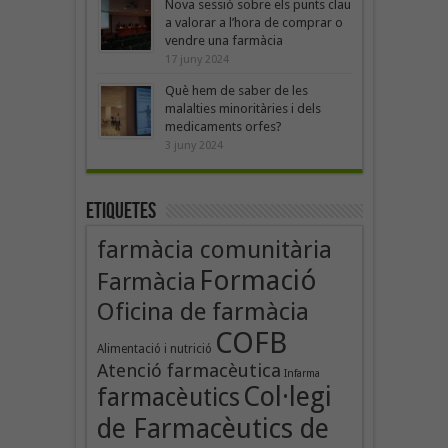
Nova sessió sobre els punts clau
a valorar a l’hora de comprar o
vendre una farmàcia
17 juny 2024
Què hem de saber de les
malalties minoritàries i dels
medicaments orfes?
3 juny 2024
Etiquetes
farmàcia comunitària
Formació
Farmàcia
Oficina de farmàcia
COFB
Alimentació i nutrició
Atenció farmacèutica
Infarma
Col·legi
farmacèutics
de Farmacèutics de