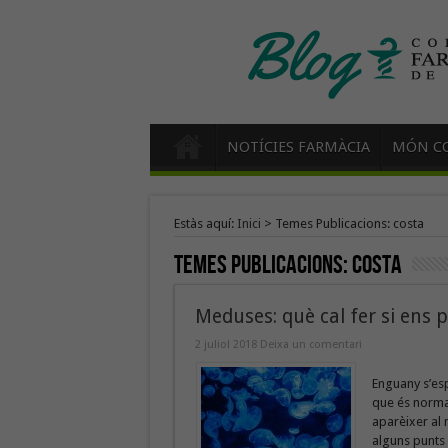
NOTÍCIES FARMÀCIA
MÓN CO
Estàs aquí:
Inici
>
Temes Publicacions: costa
Temes Publicacions:
costa
Meduses: què cal fer si ens 
2 juliol 2018
Deixa un comentari
Enguany s’es
que és normal
aparèixer al 
alguns punts 