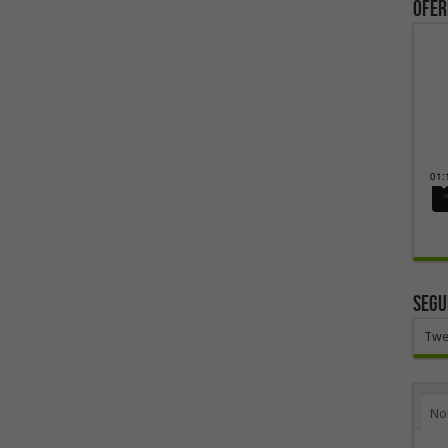
ofer
SEGU
Twe
No