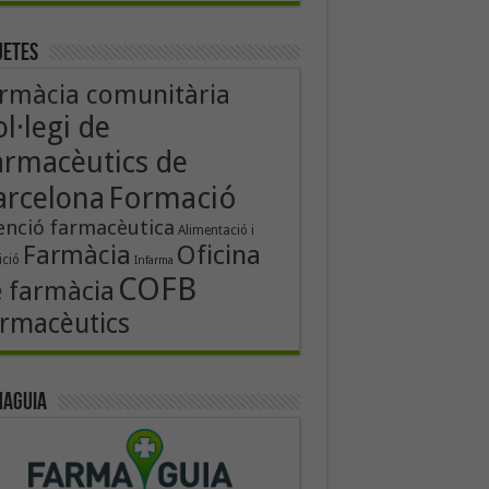
uetes
rmàcia comunitària
l·legi de
armacèutics de
Formació
arcelona
enció farmacèutica
Alimentació i
Oficina
Farmàcia
ició
Infarma
COFB
 farmàcia
rmacèutics
aguia