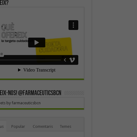
eix?
EIX-NOS! @farmaceuticsbcn
ets by farmaceuticsbcn
us
Popular
Comentaris
Temes