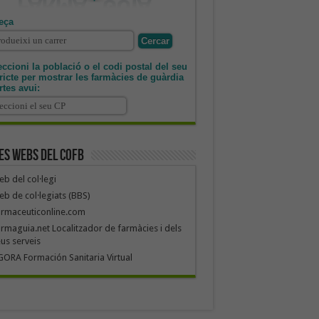
eça
ccioni la població o el codi postal del seu
tricte per mostrar les farmàcies de guàrdia
rtes avui:
es webs del COFB
b del col·legi
b de col·legiats (BBS)
armaceuticonline.com
rmaguia.net Localitzador de farmàcies i dels
us serveis
ORA Formación Sanitaria Virtual