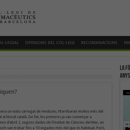
L·LEGIAL
OPINIONS DEL COL·LEGI
RECOMANACIONS
IN
La f
anys
piquen?
pera un estiu carregat de meduses. N’arribaran moltes més del
 al litoral català. De fet, les primeres ja van començar a
mes d’abril. I, segons dades de l’Institut de Ciències del Mar, en
se’n van trobar fins a 10 vegades més del que és habitual. Però,