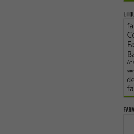
Etiq
fa
Co
F
B
At
nutr
de
fa
Farm