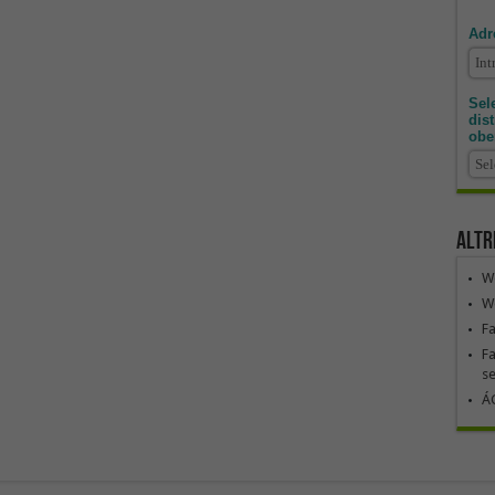
Adr
Sele
dis
obe
Altr
We
We
F
Fa
se
ÁG