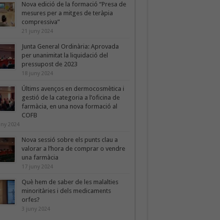
Nova edició de la formació “Presa de
mesures per a mitges de teràpia
compressiva”
21 juny 2024
Junta General Ordinària: Aprovada
per unanimitat la liquidació del
pressupost de 2023
18 juny 2024
Últims avenços en dermocosmètica i
gestió de la categoria a l’oficina de
farmàcia, en una nova formació al
COFB
uny 2024
Nova sessió sobre els punts clau a
valorar a l’hora de comprar o vendre
una farmàcia
17 juny 2024
Què hem de saber de les malalties
minoritàries i dels medicaments
orfes?
3 juny 2024