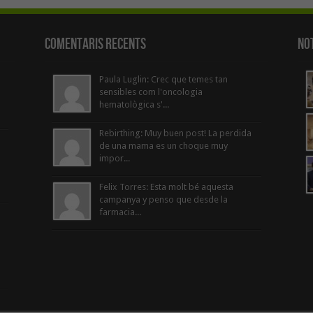
Comentaris Recents
Not
Paula Luglin: Crec que temes tan
sensibles com l'oncologia
hematològica s'...
Rebirthing: Muy buen post! La perdida
de una mama es un choque muy
impor...
Felix Torres: Esta molt bé aquesta
campanya y penso que desde la
farmacia...