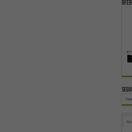
ofer
SEGU
Twe
No