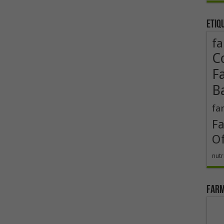
Etiq
fa
Co
F
B
fa
F
Of
nutr
Farm