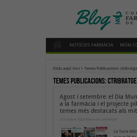
NOTÍCIES FARMÀCIA
MÓN CO
Estàs aquí:
Inici
>
Temes Publicacions: ctribratg
Temes Publicacions:
ctribratge
Agost i setembre: el Dia Mun
a la farmàcia i el projecte p
temes més destacats als mit
20 octubre 2020
Deixa un comentari
La Torre Glòr