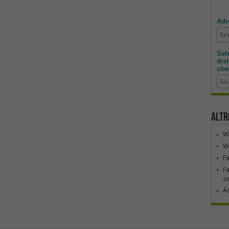
Adr
Sele
dis
obe
Altr
We
We
F
Fa
se
ÁG