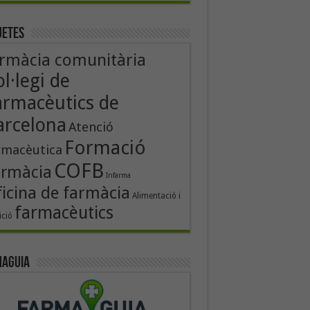
uetes
rmàcia comunitària
l·legi de
armacèutics de
arcelona
Atenció
Formació
rmacèutica
COFB
armàcia
Infarma
icina de farmàcia
Alimentació i
farmacèutics
ició
aguia