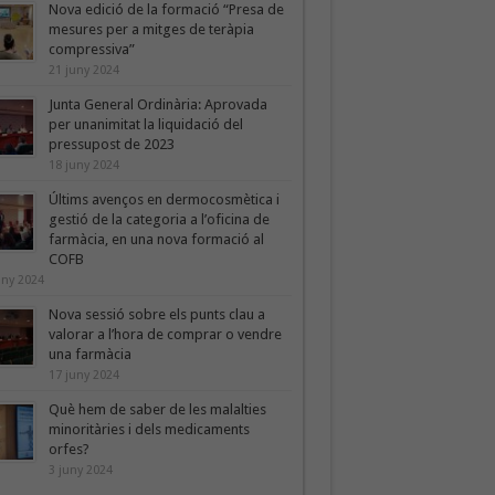
Nova edició de la formació “Presa de
mesures per a mitges de teràpia
compressiva”
21 juny 2024
Junta General Ordinària: Aprovada
per unanimitat la liquidació del
pressupost de 2023
18 juny 2024
Últims avenços en dermocosmètica i
gestió de la categoria a l’oficina de
farmàcia, en una nova formació al
COFB
uny 2024
Nova sessió sobre els punts clau a
valorar a l’hora de comprar o vendre
una farmàcia
17 juny 2024
Què hem de saber de les malalties
minoritàries i dels medicaments
orfes?
3 juny 2024