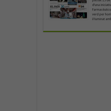
passat 25 de 
d’una inicia
Farmacéuticos
verd per home
il·luminat amb