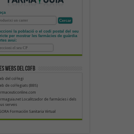
eça
ccioni la població o el codi postal del seu
tricte per mostrar les farmàcies de guàrdia
rtes avui:
es webs del COFB
b del col·legi
b de col·legiats (BBS)
armaceuticonline.com
rmaguia.net Localitzador de farmàcies i dels
us serveis
ORA Formación Sanitaria Virtual