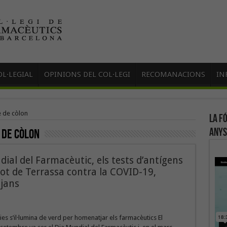
L·LEGIAL
OPINIONS DEL COL·LEGI
RECOMANACIONS
IN
e de còlon
La f
anys
 de còlon
dial del Farmacèutic, els tests d’antígens
ilot de Terrassa contra la COVID-19,
jans
ies s’il·lumina de verd per homenatjar els farmacèutics El