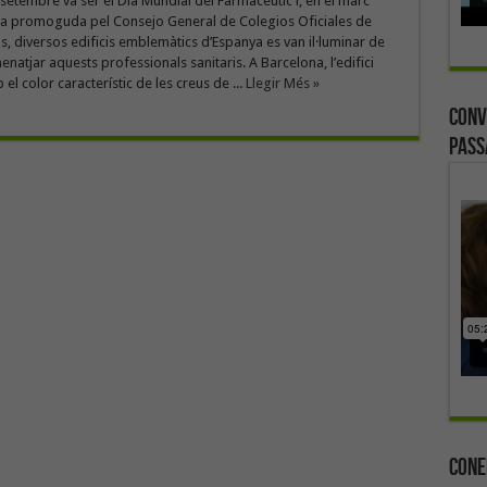
setembre va ser el Dia Mundial del Farmacèutic i, en el marc
tiva promoguda pel Consejo General de Colegios Oficiales de
, diversos edificis emblemàtics d’Espanya es van il·luminar de
natjar aquests professionals sanitaris. A Barcelona, l’edifici
 el color característic de les creus de ...
Llegir Més »
Conv
Pass
Cone