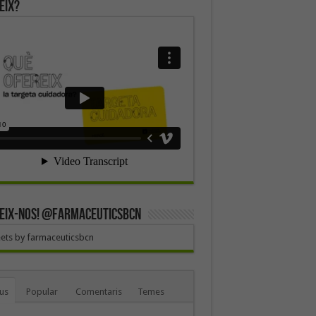
eix?
EIX-NOS! @farmaceuticsbcn
ets by farmaceuticsbcn
us
Popular
Comentaris
Temes