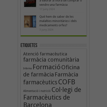
a valorar a l’hora de comprar o
vendre una farmàcia
17 juny 2024
Què hem de saber de les
malalties minoritàries i dels
medicaments orfes?
3 juny 2024
Etiquetes
Atenció farmacèutica
farmàcia comunitària
Formació
Oficina
Infarma
de farmàcia
Farmàcia
COFB
farmacèutics
Col·legi de
Alimentació i nutrició
Farmacèutics de
Barcelona