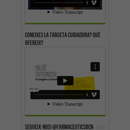
Coneixes la targeta cuidadora? Què
ofereix?
SEGUEIX-NOS! @farmaceuticsbcn