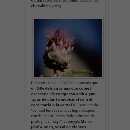
durant l’estiu, sent les dones les que més
els realitzen (28%).
El mateix treball d’INFITO assenyala que
un 24% dels catalans que comet
excessos els compensa amb algun
tipus de planta medicinal com el
card marià o la carxofa
. El card marià
“combat les substàncies hepatòxiques
com l’alcohol i altres tòxics alimentaris,
protegint el fetge”, assenyala
María
José Alonso, vocal de Plantes