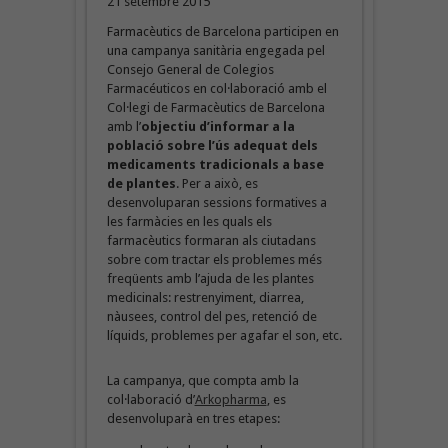
21 setembre 2015
Farmacèutics de Barcelona participen en
una campanya sanitària engegada pel
Consejo General de Colegios
Farmacéuticos en col·laboració amb el
Col·legi de Farmacèutics de Barcelona
amb l’
objectiu d’informar a la
població sobre l’ús adequat dels
medicaments tradicionals a base
de plantes
. Per a això, es
desenvoluparan sessions formatives a
les farmàcies en les quals els
farmacèutics formaran als ciutadans
sobre com tractar els problemes més
freqüents amb l’ajuda de les plantes
medicinals: restrenyiment, diarrea,
nàusees, control del pes, retenció de
líquids, problemes per agafar el son, etc.
La campanya, que compta amb la
col·laboració d’
Arkopharma
, es
desenvoluparà en tres etapes: