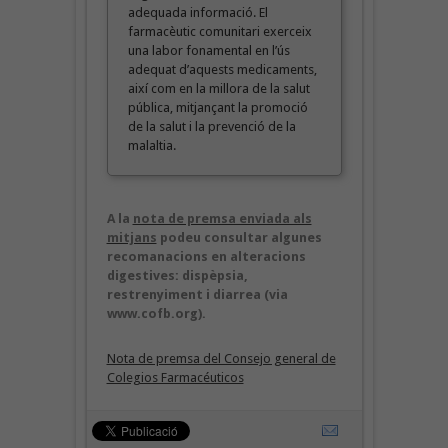
adequada informació. El
farmacèutic comunitari exerceix
una labor fonamental en l’ús
adequat d’aquests medicaments,
així com en la millora de la salut
pública, mitjançant la promoció
de la salut i la prevenció de la
malaltia.
A la
nota de premsa enviada als
mitjans
podeu consultar algunes
recomanacions en alteracions
digestives: dispèpsia,
restrenyiment i diarrea (via
www.cofb.org).
Nota de premsa del Consejo general de
Colegios Farmacéuticos