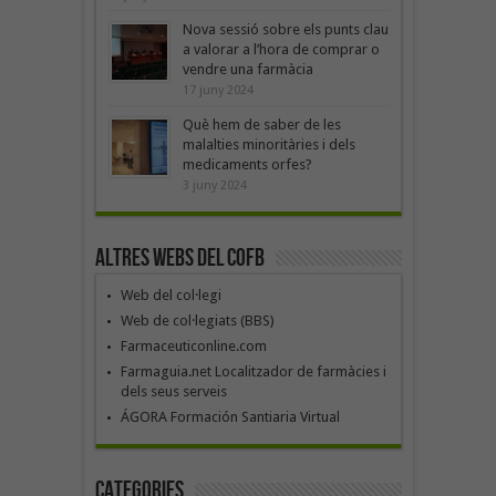
Nova sessió sobre els punts clau
a valorar a l’hora de comprar o
vendre una farmàcia
17 juny 2024
Què hem de saber de les
malalties minoritàries i dels
medicaments orfes?
3 juny 2024
Altres webs del COFB
Web del col·legi
Web de col·legiats (BBS)
Farmaceuticonline.com
Farmaguia.net Localitzador de farmàcies i
dels seus serveis
ÁGORA Formación Santiaria Virtual
Categories