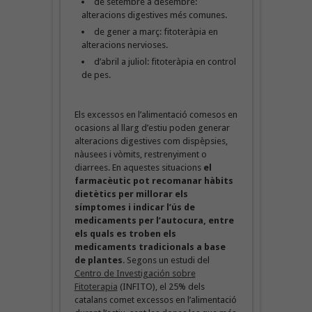
de setembre a desembre:
alteracions digestives més comunes.
de gener a març: fitoteràpia en
alteracions nervioses.
d’abril a juliol: fitoteràpia en control
de pes.
Els excessos en l’alimentació comesos en
ocasions al llarg d’estiu poden generar
alteracions digestives com dispèpsies,
nàusees i vòmits, restrenyiment o
diarrees. En aquestes situacions
el
farmacèutic pot recomanar hàbits
dietètics per millorar els
símptomes i indicar l’ús de
medicaments per l’autocura, entre
els quals es troben els
medicaments tradicionals a base
de plantes
. Segons un estudi del
Centro de Investigación sobre
Fitoterapia
(INFITO), el 25% dels
catalans comet excessos en l’alimentació