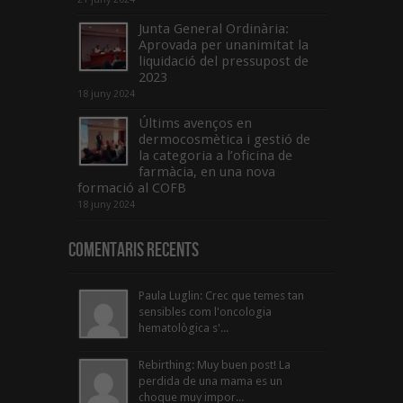
Junta General Ordinària:
Aprovada per unanimitat la
liquidació del pressupost de
2023
18 juny 2024
Últims avenços en
dermocosmètica i gestió de
la categoria a l’oficina de
farmàcia, en una nova
formació al COFB
18 juny 2024
Comentaris Recents
Paula Luglin: Crec que temes tan
sensibles com l'oncologia
hematològica s'...
Rebirthing: Muy buen post! La
perdida de una mama es un
choque muy impor...