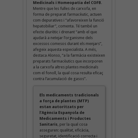
Medicinals i Homeopatia del COFB
.
Mentre que les fulles de carxofa, en
forma de preparat farmacèutic, actuen
com depuratives i “afavoreixen la funció
hepatobiliar”, comenta. Té també un
efecte diurètic i drenant “amb el que
ajudarà a netejar l’organisme dels
excessos comesos durant els menjars”,
afegeix aquesta especialista. A més,
destaca Alonso, “a la farmàcia existeixen
preparats farmacèutics que incorporen
a la carxofa altres plantes medicinals
com el fonoll, la qual cosa resulta eficaç
contra l’acumulació de gasos”.
Els medicaments tradicionals
a força de plantes (MTP)
estan autoritzats per
l’Agència Espanyola de
Medicaments i Productes
Sanitaris
, per la qual cosa
asseguren: qualitat, eficàcia,
seguretat, identificació correcta i