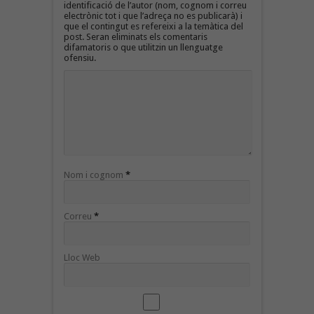
identificació de l’autor (nom, cognom i correu
electrònic tot i que l’adreça no es publicarà) i
que el contingut es refereixi a la temàtica del
post. Seran eliminats els comentaris
difamatoris o que utilitzin un llenguatge
ofensiu.
Nom i cognom
*
Correu
*
Lloc Web