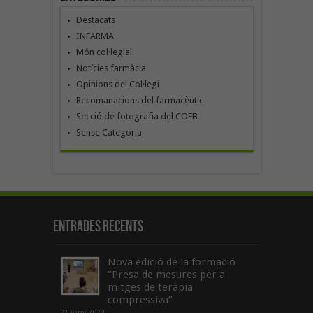
Destacats
INFARMA
Món col·legial
Notícies farmàcia
Opinions del Col·legi
Recomanacions del farmacèutic
Secció de fotografia del COFB
Sense Categoria
Entrades recents
Nova edició de la formació
“Presa de mesures per a
mitges de teràpia
compressiva”
21 juny 2024